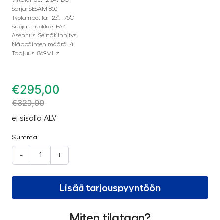
Sarja: SESAM 800
Työlämpötila: -25˚…+75˚C
Suojausluokka: IP67
Asennus: Seinäkiinnitys
Näppäinten määrä: 4
Taajuus: 869MHz
€
295,00
€
320,00
ei sisällä ALV
Summa
-
+
Lisää tarjouspyyntöön
Miten tilataan?