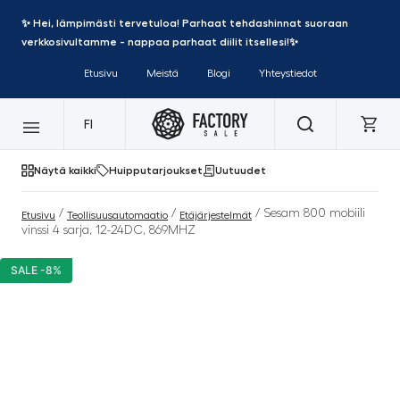
✨ Hei, lämpimästi tervetuloa! Parhaat tehdashinnat suoraan
verkkosivultamme - nappaa parhaat diilit itsellesi!✨
Etusivu
Meistä
Blogi
Yhteystiedot
FI
Näytä kaikki
Huipputarjoukset
Uutuudet
/
/
/ Sesam 800 mobiili
Etusivu
Teollisuusautomaatio
Etäjärjestelmät
vinssi 4 sarja, 12-24DC, 869MHZ
SALE -8%