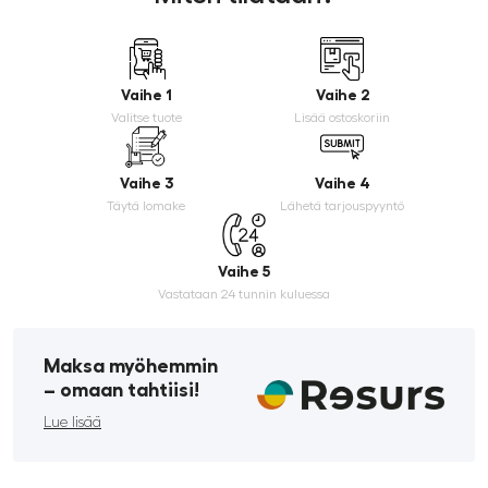
Vaihe 1
Vaihe 2
Valitse tuote
Lisää ostoskoriin
Vaihe 3
Vaihe 4
Täytä lomake
Lähetä tarjouspyyntö
Vaihe 5
Vastataan 24 tunnin kuluessa
Maksa myöhemmin
­– omaan tahtiisi!
Lue lisää