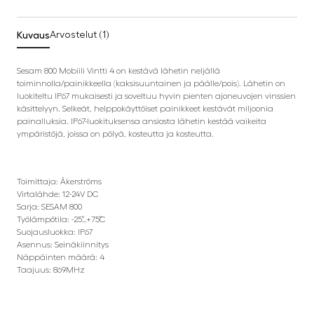
Kuvaus
Arvostelut (1)
Sesam 800 Mobiili Vintti 4 on kestävä lähetin neljällä
toiminnolla/painikkeella (kaksisuuntainen ja päälle/pois). Lähetin on
luokiteltu IP67 mukaisesti ja soveltuu hyvin pienten ajoneuvojen vinssien
käsittelyyn. Selkeät, helppokäyttöiset painikkeet kestävät miljoonia
painalluksia. IP67-luokituksensa ansiosta lähetin kestää vaikeita
ympäristöjä, joissa on pölyä, kosteutta ja kosteutta.
Toimittaja: Äkerströms
Virtalähde: 12-24V DC
Sarja: SESAM 800
Työlämpötila: -25˚…+75˚C
Suojausluokka: IP67
Asennus: Seinäkiinnitys
Näppäinten määrä: 4
Taajuus: 869MHz