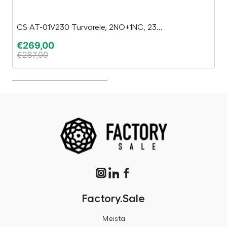
CS AT-01V230 Turvarele, 2NO+1NC, 23...
DR
€
269,00
€
€
287,00
Factory.Sale
Meistä