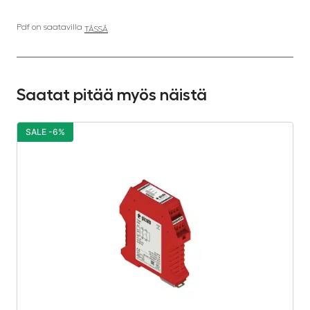
Pdf on saatavilla
TÄSSÄ
Saatat pitää myös näistä
SALE -6%