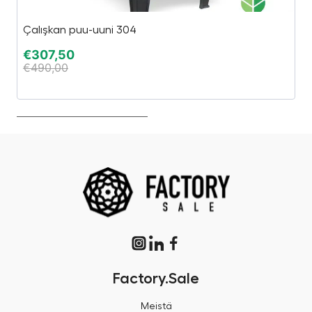
Çalışkan puu-uuni 304
B
€
307,50
€
€
490,00
€
Factory.Sale
Meistä