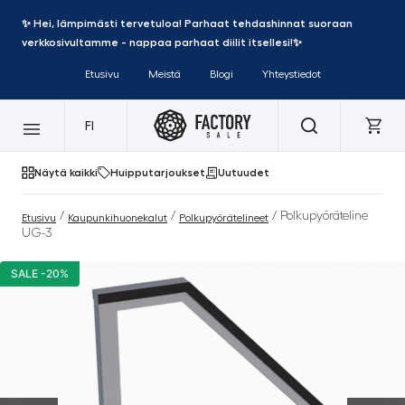
✨ Hei, lämpimästi tervetuloa! Parhaat tehdashinnat suoraan
verkkosivultamme - nappaa parhaat diilit itsellesi!✨
Etusivu
Meistä
Blogi
Yhteystiedot
FI
Näytä kaikki
Huipputarjoukset
Uutuudet
/
/
/ Polkupyöräteline
Etusivu
Kaupunkihuonekalut
Polkupyörätelineet
UG-3
SALE -20%