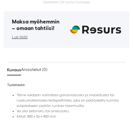
Vastataan 24 tunnin kuluessa
Maksa myöhemmin
­– omaan tahtiisi!
Lue lisää
Kuvaus
Arvostelut (0)
Tuotetiedot:
Teline voidaan valmistaa galvanoidusta ja maalatusta tai
ruostumattomasta teräsprofiilista, joka on päällystetty kumilla
suojatakseen pyörän runkoa naarmuilta
Voi olla betonoitu tai ankkuroitu
Mitat: 800 x 56 x 800 mm