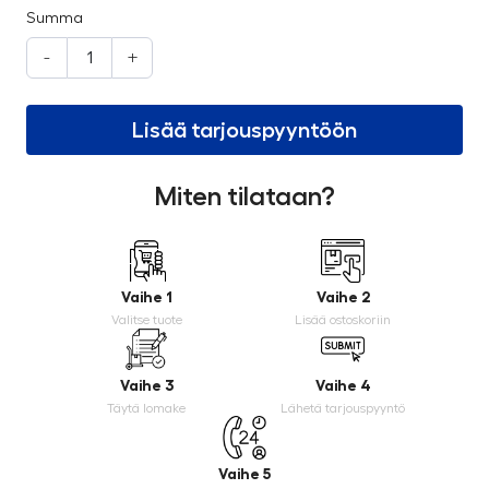
Summa
-
+
Lisää tarjouspyyntöön
Miten tilataan?
Vaihe 1
Vaihe 2
Valitse tuote
Lisää ostoskoriin
Vaihe 3
Vaihe 4
Täytä lomake
Lähetä tarjouspyyntö
Vaihe 5