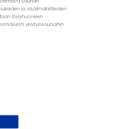
luotettava saunan
ukaiden ja sisäilmalaitteiden
etaan löylyhuoneen
inomaisesti yksityissaunoihin