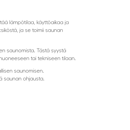
tää lämpötilaa, käyttöaikaa ja
ksiköstä, ja se toimii saunan
nnen saunomista. Tästä syystä
uhuoneeseen tai tekniseen tilaan.
allisen saunomisen.
stä saunan ohjausta.