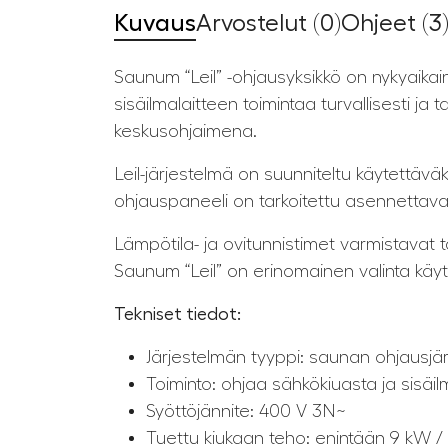
Kuvaus
Arvostelut (0)
Ohjeet (3
Saunum “Leil” -ohjausyksikkö on nykyaika
sisäilmalaitteen toimintaa turvallisesti ja
keskusohjaimena.
Leil-järjestelmä on suunniteltu käytettäv
ohjauspaneeli on tarkoitettu asennettava
Lämpötila- ja ovitunnistimet varmistavat 
Saunum “Leil” on erinomainen valinta käytt
Tekniset tiedot:
Järjestelmän tyyppi: saunan ohjausjä
Toiminto: ohjaa sähkökiuasta ja sisäil
Syöttöjännite: 400 V 3N~
Tuettu kiukaan teho: enintään 9 kW / 