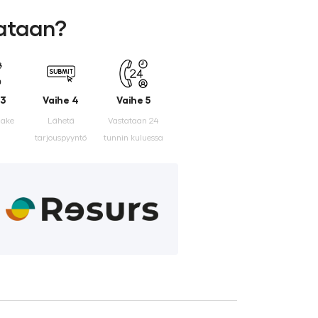
lataan?
 3
Vaihe 4
Vaihe 5
make
Lähetä
Vastataan 24
tarjouspyyntö
tunnin kuluessa