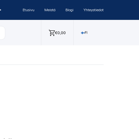
✨
Etusivu
Meistä
Blogi
Yhteystiedot
€
0,00
FI