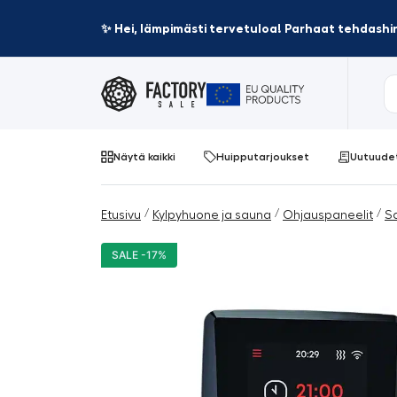
✨ Hei, lämpimästi tervetuloa! Parhaat tehdashin
Näytä kaikki
Huipputarjoukset
Uutuude
/
/
/
Etusivu
Kylpyhuone ja sauna
Ohjauspaneelit
S
SALE -17%