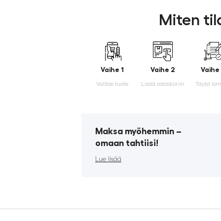
Miten ti
Vaihe 1
Vaihe 2
Vaihe
Valitse tuote
Lisää ostoskoriin
Täytä lo
Maksa myöhemmin ­–
omaan tahtiisi!
Lue lisää