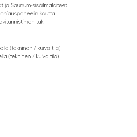
 ja Saunum-sisäilmalaiteet
-ohjauspaneelin kautta
vitunnistimen tuki
la (tekninen / kuiva tila)
a (tekninen / kuiva tila)