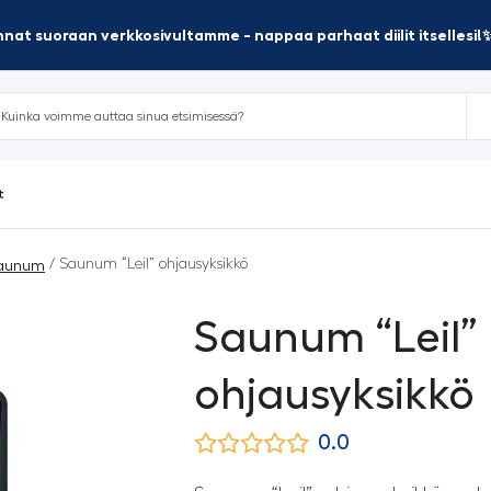
nat suoraan verkkosivultamme - nappaa parhaat diilit itsellesi!
t
/ Saunum “Leil” ohjausyksikkö
aunum
Saunum “Leil”
ohjausyksikkö
0.0