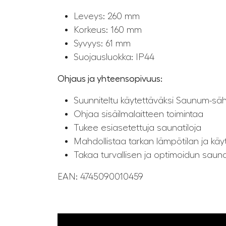
Leveys: 260 mm
Korkeus: 160 mm
Syvyys: 61 mm
Suojausluokka: IP44
Ohjaus ja yhteensopivuus:
Suunniteltu käytettäväksi Saunum-sä
Ohjaa sisäilmalaitteen toimintaa
Tukee esiasetettuja saunatiloja
Mahdollistaa tarkan lämpötilan ja kä
Takaa turvallisen ja optimoidun saun
EAN:
4745090010459