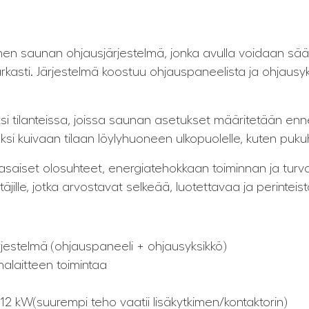
)
inen saunan ohjausjärjestelmä, jonka avulla voidaan sää
 tarkasti. Järjestelmä koostuu ohjauspaneelista ja ohjausy
äksi tilanteissa, joissa saunan asetukset määritetään e
ksi kuivaan tilaan löylyhuoneen ulkopuolelle, kuten puk
tasaiset olosuhteet, energiatehokkaan toiminnan ja turv
äjille, jotka arvostavat selkeää, luotettavaa ja perintei
rjestelmä (ohjauspaneeli + ohjausyksikkö)
malaitteen toimintaa
12 kW(suurempi teho vaatii lisäkytkimen/kontaktorin)