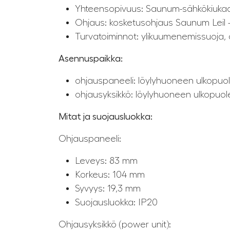
Yhteensopivuus: Saunum-sähkökiukaat
Ohjaus: kosketusohjaus Saunum Leil 
Turvatoiminnot: ylikuumenemissuoja, o
Asennuspaikka:
ohjauspaneeli: löylyhuoneen ulkopuolel
ohjausyksikkö: löylyhuoneen ulkopuolell
Mitat ja suojausluokka:
Ohjauspaneeli:
Leveys: 83 mm
Korkeus: 104 mm
Syvyys: 19,3 mm
Suojausluokka: IP20
Ohjausyksikkö (power unit):