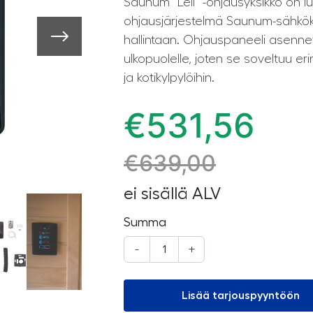
Saunum “Leil” -ohjausyksikkö on 
ohjausjärjestelmä Saunum-sähköki
hallintaan. Ohjauspaneeli asenn
ulkopuolelle, joten se soveltuu er
ja kotikylpylöihin.
€
531,56
€
639,00
ei sisällä ALV
Summa
-
+
Lisää tarjouspyyntöön