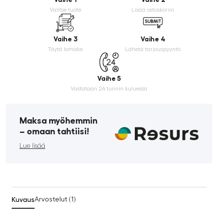
Valitse tuote
Lisää ostoskoriin
Vaihe 3
Vaihe 4
Täytä lomake
Lähetä tarjouspyyntö
Vaihe 5
Vastataan 24 tunnin kuluessa
Maksa myöhemmin
­– omaan tahtiisi!
Lue lisää
Kuvaus
Arvostelut (1)