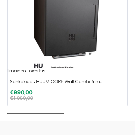
Ilmainen toimitus
Li
Sähkökiuas HUUM CORE Wall Combi 4 m...
€
€
990,00
€
€
1 080,00