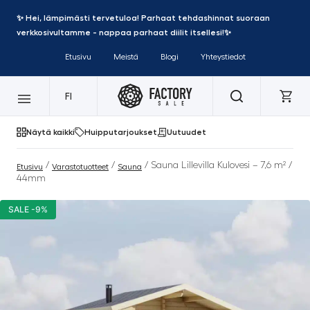
✨ Hei, lämpimästi tervetuloa! Parhaat tehdashinnat suoraan
verkkosivultamme - nappaa parhaat diilit itsellesi!✨
Etusivu
Meistä
Blogi
Yhteystiedot
FI
Näytä kaikki
Huipputarjoukset
Uutuudet
/
/
/ Sauna Lillevilla Kulovesi – 7,6 m² /
Etusivu
Varastotuotteet
Sauna
44mm
SALE -9%