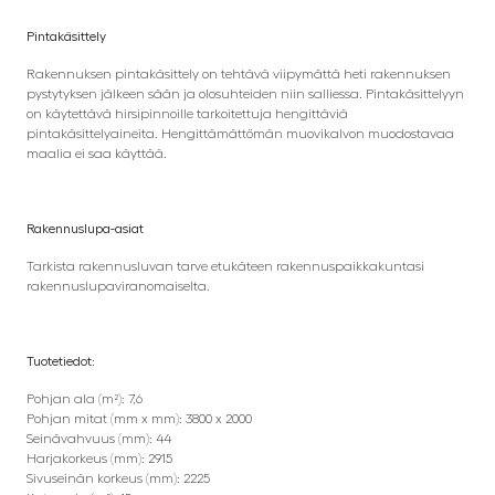
Pintakäsittely
Rakennuksen pintakäsittely on tehtävä viipymättä heti rakennuksen
pystytyksen jälkeen sään ja olosuhteiden niin salliessa. Pintakäsittelyyn
on käytettävä hirsipinnoille tarkoitettuja hengittäviä
pintakäsittelyaineita. Hengittämättömän muovikalvon muodostavaa
maalia ei saa käyttää.
Rakennuslupa-asiat
Tarkista rakennusluvan tarve etukäteen rakennuspaikkakuntasi
rakennuslupaviranomaiselta.
Tuotetiedot:
Pohjan ala (m²): 7,6
Pohjan mitat (mm x mm): 3800 x 2000
Seinävahvuus (mm): 44
Harjakorkeus (mm): 2915
Sivuseinän korkeus (mm): 2225