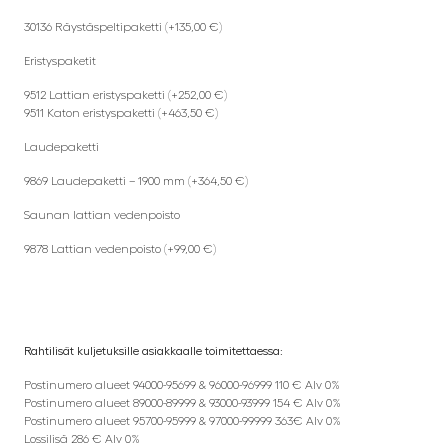
30136 Räystäspeltipaketti (+135,00 €)
Eristyspaketit
9512 Lattian eristyspaketti (+252,00 €)
9511 Katon eristyspaketti (+463,50 €)
Laudepaketti
9869 Laudepaketti – 1900 mm (+364,50 €)
Saunan lattian vedenpoisto
9878 Lattian vedenpoisto (+99,00 €)
Rahtilisät kuljetuksille asiakkaalle toimitettaessa:
Postinumero alueet 94000-95699 & 96000-96999 110 € Alv 0%
Postinumero alueet 89000-89999 & 93000-93999 154 € Alv 0%
Postinumero alueet 95700-95999 & 97000-99999 363€ Alv 0%
Lossilisä 286 € Alv 0%