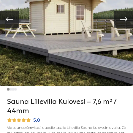
Sauna Lillevilla Kulovesi – 7,6 m² /
44mm
5.0
Vie saunaelämyksesi uudelle tasolle Lillevilla Sauna Kulovesin avulla. 7,6
m² lattiatilaa, erilliset pukuhuone ja löylyhuone, kestävät 44 mm seinät