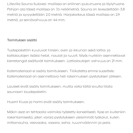
Lillevilla Sauna Kulovesi -mallissa on erillinen pukuhuone ja löylyhuone.
Pohjan ala tässä mallissa on 7,6 neliömetriä. Sauna on leveydeltään 3,8
metriä ja syvyydeltään 2,0 metriä. Harjakorkeus tässä mallissa on 2,9
metriä, ja seinävahvuus on 44 mm.
Toimituksen sisältö
Tuotepakettiin kuuluvat hirsien, oven ja ikkunan sekä lattia- ja
kattolautojen lisäksi helat, naulat ja ruuvit. Myös nurkkiin asennettavat
kierretangot sisältyvät toimitukseen. Lattialautojen vahvuus on 21 mm.
Katemateriaali ei sisälly toimitukseen. Tiilikatetta emme suosittele.
Katemateriaali on asennettava heti rakennuksen pystytyksen jälkeen.
Lauteet eivät sisälly toimitukseen, mutta voita tältä sivulta tilata
saunaan laudepaketin.
Huom! Kiuas ja hormi eivät sisälly toimitukseen.
Mökin osat on tehtaalla valmiiksi työstetty koneellisesti. Kyse on kuitenkin
rakentamisesta, joten varaa pystytykseen yleisimmät työkalut, kuten
mittanauha, vesivaaka, vasara, saha, ruuvinväännin ja pora.