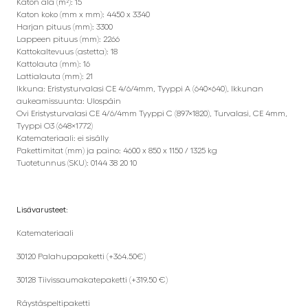
Katon ala (m²): 15
Katon koko (mm x mm): 4450 x 3340
Harjan pituus (mm): 3300
Lappeen pituus (mm): 2266
Kattokaltevuus (astetta): 18
Kattolauta (mm): 16
Lattialauta (mm): 21
Ikkuna: Eristysturvalasi CE 4/6/4mm, Tyyppi A (640×640), Ikkunan
aukeamissuunta: Ulospäin
Ovi Eristysturvalasi CE 4/6/4mm Tyyppi C (897×1820), Turvalasi, CE 4mm,
Tyyppi O3 (648×1772)
Katemateriaali: ei sisälly
Pakettimitat (mm) ja paino: 4600 x 850 x 1150 / 1325 kg
Tuotetunnus (SKU): 0144 38 20 10
Lisävarusteet:
Katemateriaali
30120 Palahupapaketti (+364.50€)
30128 Tiivissaumakatepaketti (+319.50 €)
Räystäspeltipaketti