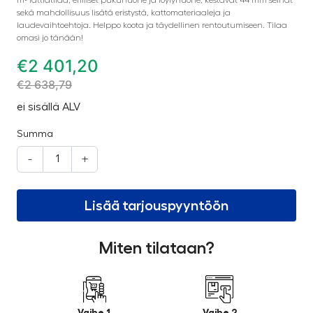
sekä mahdollisuus lisätä eristystä, kattomateriaaleja ja
laudevaihtoehtoja. Helppo koota ja täydellinen rentoutumiseen. Tilaa
omasi jo tänään!
€
2 401,20
€
2 638,79
ei sisällä ALV
Summa
-
+
Lisää tarjouspyyntöön
Miten tilataan?
Vaihe 1
Vaihe 2