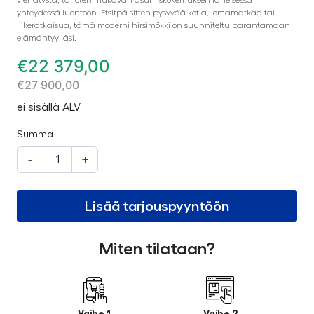
yhteydessä luontoon. Etsitpä sitten pysyvää kotia, lomamatkaa tai
liikeratkaisua, tämä moderni hirsimökki on suunniteltu parantamaan
elämäntyyliäsi.
€
22 379,00
€
27 900,00
ei sisällä ALV
Summa
-
+
Lisää tarjouspyyntöön
Miten tilataan?
Vaihe 1
Vaihe 2