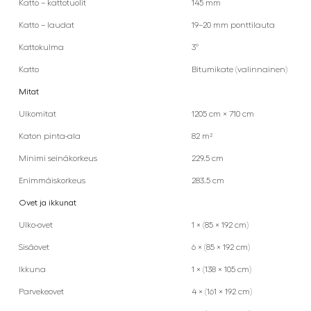
Katto – kattotuolit
145 mm
Katto – laudat
19–20 mm ponttilauta
Kattokulma
3°
Katto
Bitumikate (valinnainen)
Mitat
Ulkomitat
1205 cm × 710 cm
Katon pinta-ala
82 m²
Minimi seinäkorkeus
229.5 cm
Enimmäiskorkeus
283.5 cm
Ovet ja ikkunat
Ulko-ovet
1 × (85 × 192 cm)
Sisäovet
6 × (85 × 192 cm)
Ikkuna
1 × (138 × 105 cm)
Parvekeovet
4 × (161 × 192 cm)