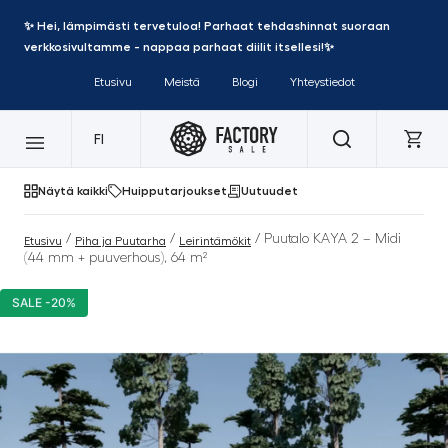
✨ Hei, lämpimästi tervetuloa! Parhaat tehdashinnat suoraan
verkkosivultamme - nappaa parhaat diilit itsellesi!✨
Etusivu
Meistä
Blogi
Yhteystiedot
FI
Näytä kaikki
Huipputarjoukset
Uutuudet
/
/
/ Puutalo KAYA 2 – Midi
Etusivu
Piha ja Puutarha
Leirintämökit
(44 mm + puuverhous), 64 m²
SALE -20%