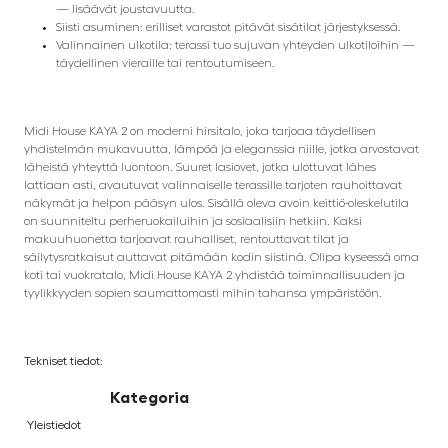
— lisäävät joustavuutta.
Siisti asuminen: erilliset varastot pitävät sisätilat järjestyksessä.
Valinnainen ulkotila: terassi tuo sujuvan yhteyden ulkotiloihin —
täydellinen vieraille tai rentoutumiseen.
Midi House KAYA 2 on moderni hirsitalo, joka tarjoaa täydellisen
yhdistelmän mukavuutta, lämpöä ja eleganssia niille, jotka arvostavat
läheistä yhteyttä luontoon. Suuret lasiovet, jotka ulottuvat lähes
lattiaan asti, avautuvat valinnaiselle terassille tarjoten rauhoittavat
näkymät ja helpon pääsyn ulos. Sisällä oleva avoin keittiö-oleskelutila
on suunniteltu perheruokailuihin ja sosiaalisiin hetkiin. Kaksi
makuuhuonetta tarjoavat rauhalliset, rentouttavat tilat ja
säilytysratkaisut auttavat pitämään kodin siistinä. Olipa kyseessä oma
koti tai vuokratalo, Midi House KAYA 2 yhdistää toiminnallisuuden ja
tyylikkyyden sopien saumattomasti mihin tahansa ympäristöön.
Tekniset tiedot:
Kategoria
Yleistiedot