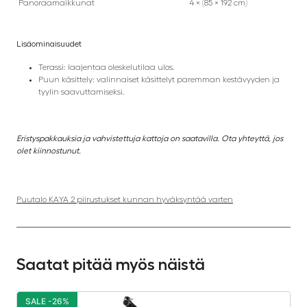
Panoraamaikkunat
4 × (85 × 192 cm)
Lisäominaisuudet
Terassi: laajentaa oleskelutilaa ulos.
Puun käsittely: valinnaiset käsittelyt paremman kestävyyden ja
tyylin saavuttamiseksi.
Eristyspakkauksia ja vahvistettuja kattoja on saatavilla. Ota yhteyttä, jos
olet kiinnostunut.
Puutalo KAYA 2 piirustukset kunnan hyväksyntää varten
Saatat pitää myös näistä
SALE -26%
S