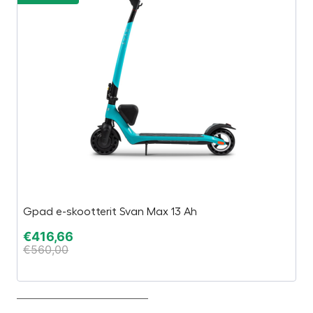
Ilm
Gpad e-skootterit Svan Max 13 Ah
Au
€
416,66
€
560,00
€
€