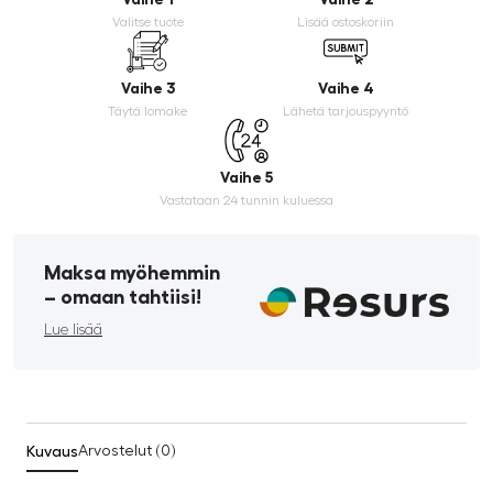
Valitse tuote
Lisää ostoskoriin
Vaihe 3
Vaihe 4
Täytä lomake
Lähetä tarjouspyyntö
Vaihe 5
Vastataan 24 tunnin kuluessa
Maksa myöhemmin
­– omaan tahtiisi!
Lue lisää
Kuvaus
Arvostelut (0)