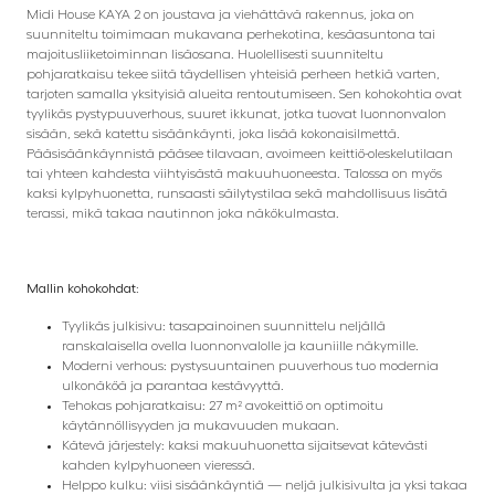
Midi House KAYA 2 on joustava ja viehättävä rakennus, joka on
suunniteltu toimimaan mukavana perhekotina, kesäasuntona tai
majoitusliiketoiminnan lisäosana. Huolellisesti suunniteltu
pohjaratkaisu tekee siitä täydellisen yhteisiä perheen hetkiä varten,
tarjoten samalla yksityisiä alueita rentoutumiseen. Sen kohokohtia ovat
tyylikäs pystypuuverhous, suuret ikkunat, jotka tuovat luonnonvalon
sisään, sekä katettu sisäänkäynti, joka lisää kokonaisilmettä.
Pääsisäänkäynnistä pääsee tilavaan, avoimeen keittiö-oleskelutilaan
tai yhteen kahdesta viihtyisästä makuuhuoneesta. Talossa on myös
kaksi kylpyhuonetta, runsaasti säilytystilaa sekä mahdollisuus lisätä
terassi, mikä takaa nautinnon joka näkökulmasta.
Mallin kohokohdat:
Tyylikäs julkisivu: tasapainoinen suunnittelu neljällä
ranskalaisella ovella luonnonvalolle ja kauniille näkymille.
Moderni verhous: pystysuuntainen puuverhous tuo modernia
ulkonäköä ja parantaa kestävyyttä.
Tehokas pohjaratkaisu: 27 m² avokeittiö on optimoitu
käytännöllisyyden ja mukavuuden mukaan.
Kätevä järjestely: kaksi makuuhuonetta sijaitsevat kätevästi
kahden kylpyhuoneen vieressä.
Helppo kulku: viisi sisäänkäyntiä — neljä julkisivulta ja yksi takaa