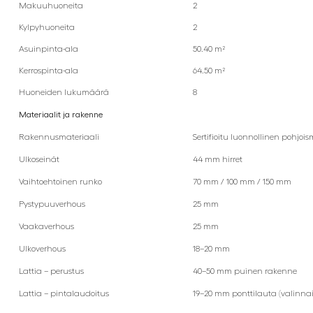
Makuuhuoneita
2
Kylpyhuoneita
2
Asuinpinta-ala
50.40 m²
Kerrospinta-ala
64.50 m²
Huoneiden lukumäärä
8
Materiaalit ja rakenne
Rakennusmateriaali
Sertifioitu luonnollinen pohjo
Ulkoseinät
44 mm hirret
Vaihtoehtoinen runko
70 mm / 100 mm / 150 mm
Pystypuuverhous
25 mm
Vaakaverhous
25 mm
Ulkoverhous
18–20 mm
Lattia – perustus
40–50 mm puinen rakenne
Lattia – pintalaudoitus
19–20 mm ponttilauta (valinna