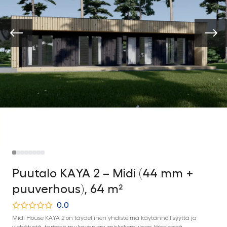
Puutalo KAYA 2 – Midi (44 mm +
puuverhous), 64 m²
0.0
Midi House KAYA 2 on täydellinen yhdistelmä käytännöllisyyttä ja
viehätystä, tarjoten mukavan asumiskokemuksen läheisessä