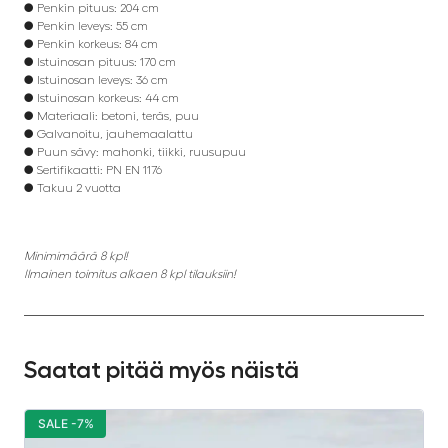
● Penkin pituus: 204 cm
● Penkin leveys: 55 cm
● Penkin korkeus: 84 cm
● Istuinosan pituus: 170 cm
● Istuinosan leveys: 36 cm
● Istuinosan korkeus: 44 cm
● Materiaali: betoni, teräs, puu
● Galvanoitu, jauhemaalattu
● Puun sävy: mahonki, tiikki, ruusupuu
● Sertifikaatti: PN EN 1176
● Takuu 2 vuotta
Minimimäärä 8 kpl!
Ilmainen toimitus alkaen 8 kpl tilauksiin!
Saatat pitää myös näistä
SALE -7%
S