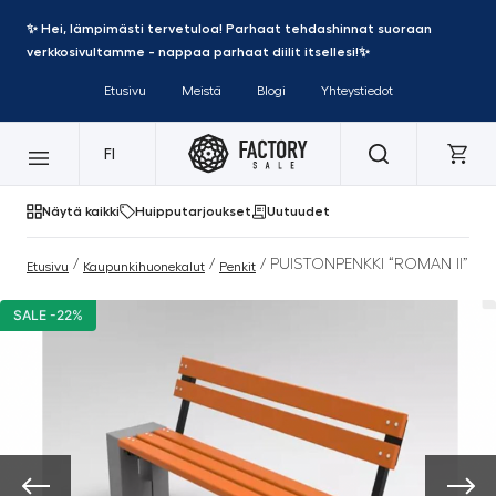
✨ Hei, lämpimästi tervetuloa! Parhaat tehdashinnat suoraan
verkkosivultamme - nappaa parhaat diilit itsellesi!✨
Etusivu
Meistä
Blogi
Yhteystiedot
FI
Näytä kaikki
Huipputarjoukset
Uutuudet
/
/
/ PUISTONPENKKI “ROMAN II”
Etusivu
Kaupunkihuonekalut
Penkit
SALE -22%