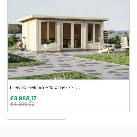
Lillevilla Pielinen – 15,6 m² / 44 ...
Sk
€
3 988,17
€
€
4 289,00
€