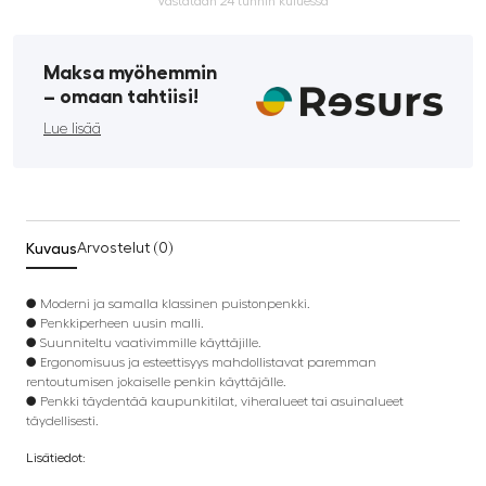
Vastataan 24 tunnin kuluessa
Maksa myöhemmin
­– omaan tahtiisi!
Lue lisää
Kuvaus
Arvostelut (0)
● Moderni ja samalla klassinen puistonpenkki.
● Penkkiperheen uusin malli.
● Suunniteltu vaativimmille käyttäjille.
● Ergonomisuus ja esteettisyys mahdollistavat paremman
rentoutumisen jokaiselle penkin käyttäjälle.
● Penkki täydentää kaupunkitilat, viheralueet tai asuinalueet
täydellisesti.
Lisätiedot: