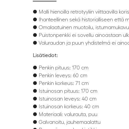
● Malli hienoilla retrotyyliin viittaavilla koris
● Ihanteellinen sekä historialliseen että
● Omalaatuinen muotoilu, istumamukavuus
● Puistonpenkki ei sovellu ainoastaan ulko
● Valuraudan ja puun yhdistelmä ei ainoa
Lisätiedot:
● Penkin pituus: 170 cm
● Penkin leveys: 60 cm
● Penkin korkeus: 71 cm
● Istuinosan pituus: 170 cm
● Istuinosan leveys: 40 cm
● Istuinosan korkeus: 40 cm
● Materiaali: valurauta, puu
● Galvanoitu, jauhemaalattu