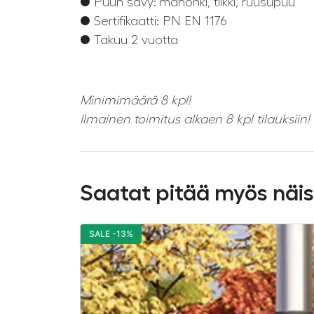
● Puun sävy: mahonki, tiikki, ruusupuu
● Sertifikaatti: PN EN 1176
● Takuu 2 vuotta
Minimimäärä 8 kpl!
Ilmainen toimitus alkaen 8 kpl tilauksiin!
Saatat pitää myös näi
SALE -13%