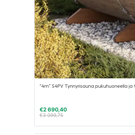
“4m” S4PV Tynnyrisauna pukuhuoneella ja ter
€
2 690,40
€
3 099,75