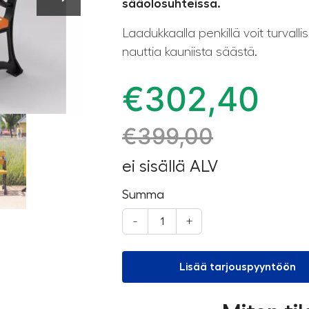
sääolosuhteissa.
Laadukkaalla penkillä voit turvallis
nauttia kauniista säästä.
€
302,40
€
399,00
ei sisällä ALV
Summa
-
+
Lisää tarjouspyyntöön