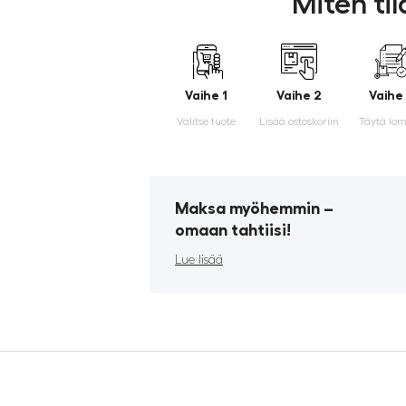
Miten ti
Vaihe 1
Vaihe 2
Vaihe
Valitse tuote
Lisää ostoskoriin
Täytä lo
Maksa myöhemmin ­–
omaan tahtiisi!
Lue lisää