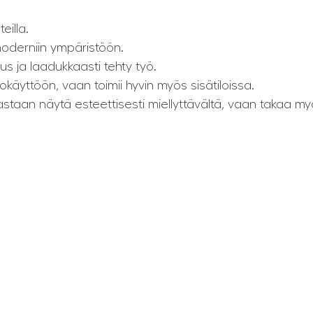
teilla.
 moderniin ympäristöön.
 ja laadukkaasti tehty työ.
käyttöön, vaan toimii hyvin myös sisätiloissa.
staan näytä esteettisesti miellyttävältä, vaan takaa my