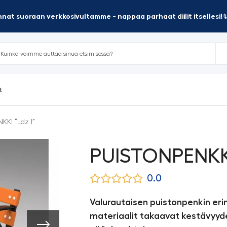
nat suoraan verkkosivultamme - nappaa parhaat diilit itsellesi!
t
KI “Ldz I”
PUISTONPENKKI
0.0
Valurautaisen puistonpenkin eri
materiaalit takaavat kestävyyd