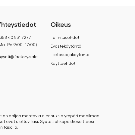
Yhteystiedot
Oikeus
358 40 831 7277
Toimitusehdot
Ma–Pe 9:00–17:00)
Evästekäytäntö
Tietosuojakäytäntö
yynti@factory.sale
Käyttöehdot
e on paljon mahtavia alennuksia ympäri maailmaa.
t ovat ulottuvillasi. Syötä sähköpostiosoitteesi
n tasalla.