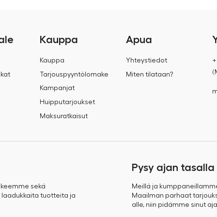
ale
Kauppa
Apua
Kauppa
Yhteystiedot
+
(
kat
Tarjouspyyntölomake
Miten tilataan?
Kampanjat
m
Huipputarjoukset
Maksuratkaisut
Pysy ajan tasalla
takeemme sekä
Meillä ja kumppaneillamm
 laadukkaita tuotteita ja
Maailman parhaat tarjoukse
alle, niin pidämme sinut aja