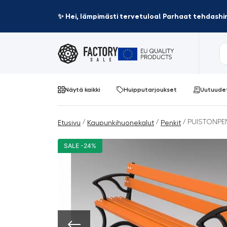
✨ Hei, lämpimästi tervetuloa! Parhaat tehdashin
Näytä kaikki
Huipputarjoukset
Uutuude
/
/
/ PUISTONPENK
Etusivu
Kaupunkihuonekalut
Penkit
SALE -24%