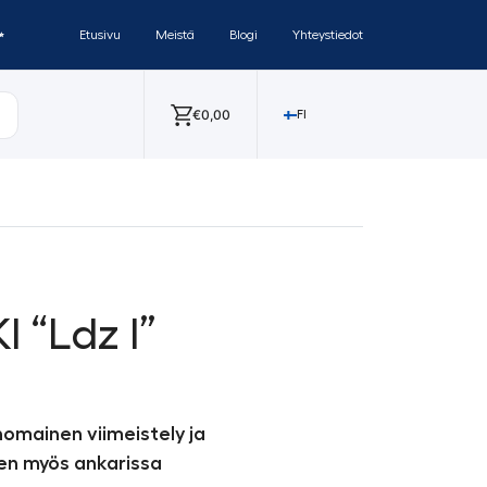
✨
Etusivu
Meistä
Blogi
Yhteystiedot
€
0,00
FI
 “Ldz I”
nomainen viimeistely ja
en myös ankarissa