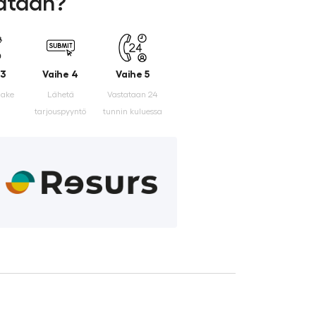
lataan?
 3
Vaihe 4
Vaihe 5
make
Lähetä
Vastataan 24
tarjouspyyntö
tunnin kuluessa