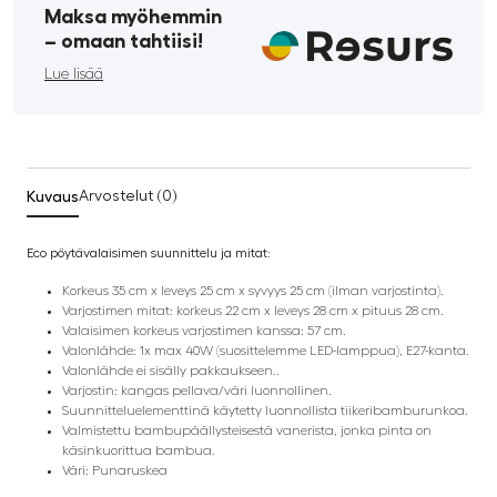
Maksa myöhemmin
­– omaan tahtiisi!
Lue lisää
Kuvaus
Arvostelut (0)
Eco pöytävalaisimen suunnittelu ja mitat:
Korkeus 35 cm x leveys 25 cm x syvyys 25 cm (ilman varjostinta).
Varjostimen mitat: korkeus 22 cm x leveys 28 cm x pituus 28 cm.
Valaisimen korkeus varjostimen kanssa: 57 cm.
Valonlähde: 1x max 40W (suosittelemme LED-lamppua), E27-kanta.
Valonlähde ei sisälly pakkaukseen..
Varjostin: kangas pellava/väri luonnollinen.
Suunnitteluelementtinä käytetty luonnollista tiikeribamburunkoa.
Valmistettu bambupäällysteisestä vanerista, jonka pinta on
käsinkuorittua bambua.
Väri: Punaruskea