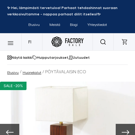
✨ Hei, lämpimästi tervetuloa! Parhaat tehdashinnat suoraan
verkkosivultamme - nappaa parhaat diilit itsellesi!✨
Etusivu
Meistä
Blogi
Yhteystiedot
FI
Näytä kaikki
Huipputarjoukset
Uutuudet
/
/ PÖYTÄVALAISIN ECO
Etusivu
Huonekalut
SALE -20%