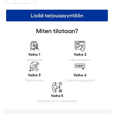
Lisää tarjouspyyntöön
Miten tilataan?
Vaihe 1
Vaihe 2
Valitse tuote
Lisää ostoskoriin
Vaihe 3
Vaihe 4
Täytä lomake
Lähetä tarjouspyyntö
Vaihe 5
Vastataan 24 tunnin kuluessa