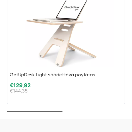
GetUpDesk Light säädettävä pöytätas...
W
€
129,92
€
€
144,35
€