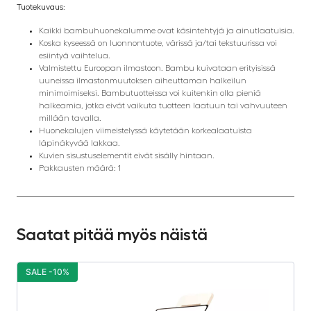
Tuotekuvaus:
Kaikki bambuhuonekalumme ovat käsintehtyjä ja ainutlaatuisia.
Koska kyseessä on luonnontuote, värissä ja/tai tekstuurissa voi
esiintyä vaihtelua.
Valmistettu Euroopan ilmastoon. Bambu kuivataan erityisissä
uuneissa ilmastonmuutoksen aiheuttaman halkeilun
minimoimiseksi. Bambutuotteissa voi kuitenkin olla pieniä
halkeamia, jotka eivät vaikuta tuotteen laatuun tai vahvuuteen
millään tavalla.
Huonekalujen viimeistelyssä käytetään korkealaatuista
läpinäkyvää lakkaa.
Kuvien sisustuselementit eivät sisälly hintaan.
Pakkausten määrä: 1
Saatat pitää myös näistä
SALE -10%
S