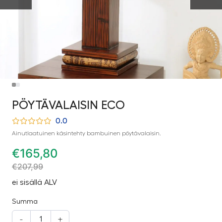
PÖYTÄVALAISIN ECO
0.0
Ainutlaatuinen käsintehty bambuinen pöytävalaisin.
€
165,80
€
207,99
ei sisällä ALV
Summa
-
+