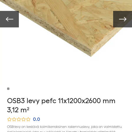
OSB3 levy pefc 11x1200x2600 mm
3,12 m²
0.0
OSB-levy on kestävä kolmikerroksinen rakennuslevy, joka on valmistettu
ristiinlaminoiduista puusäikeistä ja liimattu formaldehydittömällä