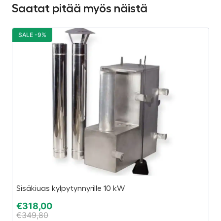
Saatat pitää myös näistä
SALE -9%
S
Sisäkiuas kylpytynnyrille 10 kW
H
€
318,00
€
€
349,80
€