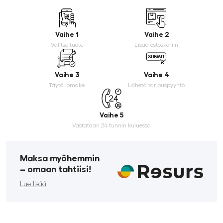
Vaihe 1
Vaihe 2
Valitse tuote
Lisää ostoskoriin
Vaihe 3
Vaihe 4
Täytä lomake
Lähetä tarjouspyyntö
Vaihe 5
Vastataan 24 tunnin kuluessa
Maksa myöhemmin
­– omaan tahtiisi!
Lue lisää