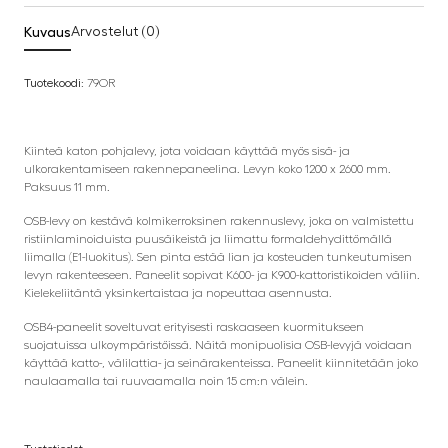
Kuvaus
Arvostelut (0)
Tuotekoodi:
79OR
Kiinteä katon pohjalevy, jota voidaan käyttää myös sisä- ja
ulkorakentamiseen rakennepaneelina. Levyn koko 1200 x 2600 mm.
Paksuus 11 mm.
OSB-levy on kestävä kolmikerroksinen rakennuslevy, joka on valmistettu
ristiinlaminoiduista puusäikeistä ja liimattu formaldehydittömällä
liimalla (E1-luokitus). Sen pinta estää lian ja kosteuden tunkeutumisen
levyn rakenteeseen. Paneelit sopivat K600- ja K900-kattoristikoiden väliin.
Kielekeliitäntä yksinkertaistaa ja nopeuttaa asennusta.
OSB4-paneelit soveltuvat erityisesti raskaaseen kuormitukseen
suojatuissa ulkoympäristöissä. Näitä monipuolisia OSB-levyjä voidaan
käyttää katto-, välilattia- ja seinärakenteissa. Paneelit kiinnitetään joko
naulaamalla tai ruuvaamalla noin 15 cm:n välein.