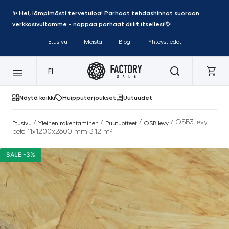
✨ Hei, lämpimästi tervetuloa! Parhaat tehdashinnat suoraan
verkkosivultamme - nappaa parhaat diilit itsellesi!✨
Etusivu
Meistä
Blogi
Yhteystiedot
FI
Näytä kaikki
Huipputarjoukset
Uutuudet
/
/
/
/ OSB3 levy
Etusivu
Yleinen rakentaminen
Puutuotteet
OSB levy
pefc 11x1200x2600 mm 3,12 m²
SALE -3%