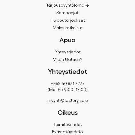
Tarjouspyyntölomake
Kampanjat
Huipputarjoukset
Maksuratkaisut
Apua
Yhteystiedot
Miten tilataan?
Yhteystiedot
+358 40 831 7277
(Ma–Pe 9:00–17:00)
myynti@factory.sale
Oikeus
Toimitusehdot
Evästekäytäntö