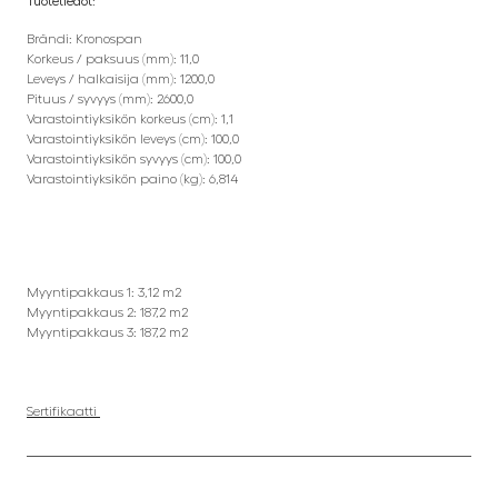
Tuotetiedot:
Brändi: Kronospan
Korkeus / paksuus (mm): 11,0
Leveys / halkaisija (mm): 1200,0
Pituus / syvyys (mm): 2600,0
Varastointiyksikön korkeus (cm): 1,1
Varastointiyksikön leveys (cm): 100,0
Varastointiyksikön syvyys (cm): 100,0
Varastointiyksikön paino (kg): 6,814
Myyntipakkaus 1: 3,12 m2
Myyntipakkaus 2: 187,2 m2
Myyntipakkaus 3: 187,2 m2
Sertifikaatti