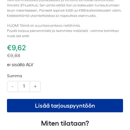
liimalla (E1-luokitus). Sen pinta estää lian ja kosteuden tunkeutumisen
levyn rakenteeseen. Paneelit sopivat K600- ja K900-kattoristikoiden väliin.
Kielekeliitäntä yksinkertaistaa ja nopeuttaa asennusta.
HUOM! Tämä on suuntaa-antava neliöhinta.
Pyydä tarjous pienemmistä ja isommista määristä - voimme toimittaa
myös isot erät!
€
9,62
€
9,88
ei sisällä ALV
Summa
-
+
Lisää tarjouspyyntöön
Miten tilataan?