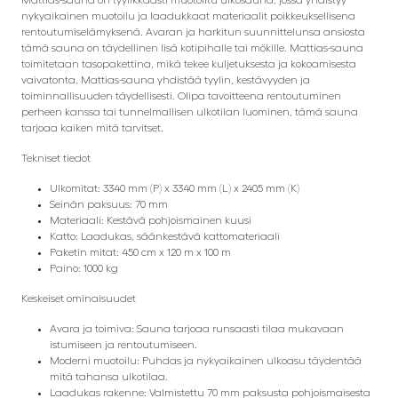
nykyaikainen muotoilu ja laadukkaat materiaalit poikkeuksellisena
rentoutumiselämyksenä. Avaran ja harkitun suunnittelunsa ansiosta
tämä sauna on täydellinen lisä kotipihalle tai mökille. Mattias-sauna
toimitetaan tasopakettina, mikä tekee kuljetuksesta ja kokoamisesta
vaivatonta. Mattias-sauna yhdistää tyylin, kestävyyden ja
toiminnallisuuden täydellisesti. Olipa tavoitteena rentoutuminen
perheen kanssa tai tunnelmallisen ulkotilan luominen, tämä sauna
tarjoaa kaiken mitä tarvitset.
Tekniset tiedot
Ulkomitat: 3340 mm (P) x 3340 mm (L) x 2405 mm (K)
Seinän paksuus: 70 mm
Materiaali: Kestävä pohjoismainen kuusi
Katto: Laadukas, säänkestävä kattomateriaali
Paketin mitat:
450 cm x 120 m x 100 m
Paino: 1000 kg
Keskeiset ominaisuudet
Avara ja toimiva: Sauna tarjoaa runsaasti tilaa mukavaan
istumiseen ja rentoutumiseen.
Moderni muotoilu: Puhdas ja nykyaikainen ulkoasu täydentää
mitä tahansa ulkotilaa.
Laadukas rakenne: Valmistettu 70 mm paksusta pohjoismaisesta