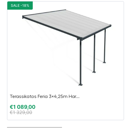
SALE -18%
S
Terassikatos Feria 3×4,25m Har...
CS
€
1 089,00
€
€
1 329,00
€