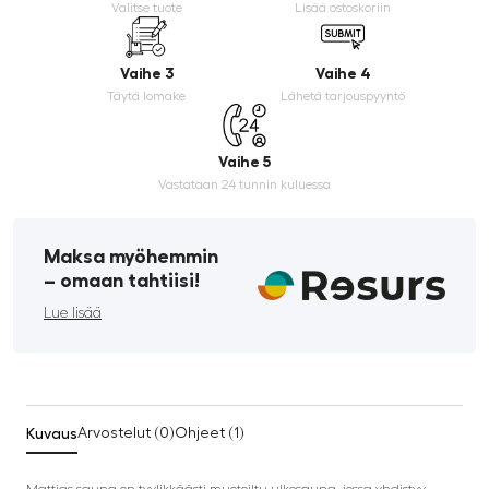
Valitse tuote
Lisää ostoskoriin
Vaihe 3
Vaihe 4
Täytä lomake
Lähetä tarjouspyyntö
Vaihe 5
Vastataan 24 tunnin kuluessa
Maksa myöhemmin
­– omaan tahtiisi!
Lue lisää
Kuvaus
Arvostelut (0)
Ohjeet (1)
Mattias-sauna on tyylikkäästi muotoiltu ulkosauna, jossa yhdistyy