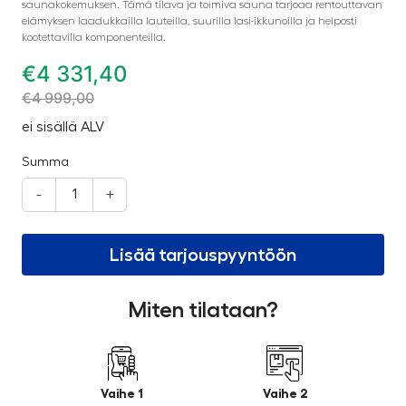
saunakokemuksen. Tämä tilava ja toimiva sauna tarjoaa rentouttavan
elämyksen laadukkailla lauteilla, suurilla lasi-ikkunoilla ja helposti
kootettavilla komponenteilla.
€
4 331,40
€
4 999,00
ei sisällä ALV
Summa
-
+
Lisää tarjouspyyntöön
Miten tilataan?
Vaihe 1
Vaihe 2