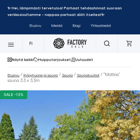
✨ Hei, lämpimästi tervetuloa! Parhaat tehdashinnat suoraan
verkkosivultamme - nappaa parhaat diilit itsellesi!✨
Etusivu
Meistä
Blogi
Yhteystiedot
FI
Näytä kaikki
Huipputarjoukset
Uutuudet
/
/
/
/ “Mattias”
Etusivu
Kylpyhuone ja sauna
Sauna
Saunakuutiot
sauna 3.3 x 3.3m
SALE -13%