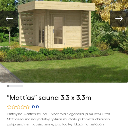
“Mattias” sauna 3.3 x 3.3m
0.0
Esittelyssä Mattias-sauna – Modernia eleganssia ja mukavuutta!
Mattias-saunassa yhdistyy tyylikäs muotoilu ja korkealuokkainen
pohjoismainen kuusirakenne, joka luo tyylikkään ja kestävän