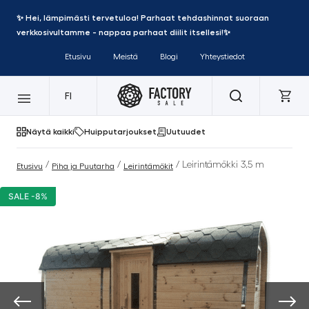
✨ Hei, lämpimästi tervetuloa! Parhaat tehdashinnat suoraan
verkkosivultamme - nappaa parhaat diilit itsellesi!✨
Etusivu
Meistä
Blogi
Yhteystiedot
FI
Näytä kaikki
Huipputarjoukset
Uutuudet
/
/
/ Leirintämökki 3,5 m
Etusivu
Piha ja Puutarha
Leirintämökit
SALE -8%