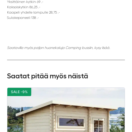
Yksittäinen kytkin 69 .-
Kaksoiskytkin 86,25 .-
Kaapeli yhdelle lampulle 28,75 .-
Sulakepaneeli 138 .-
Saatavilla myös paljon huonekaluja Camping bussiin, kysy lisää.
Saatat pitää myös näistä
SALE -9%
S