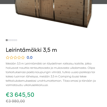
Leirintämökki 3,5 m
0.0
Meidän 3,5 m Leirintämökki on täydellinen ratkaisu kaikille, jotka
haluavat nauttia rentouttavasta ja mukavasta ulkolomasta. Olipa
tarkoituksenasi paeta kaupungin vilinää, tutkia uusia paikkoja tai
kokea luonnon läheisyys, meidän 3,5 m Camping bussi tekee
telttailukokemuksestasi unohtumattoman. Tilaa omasi jo tänään ja
valmistaudu ulkoiluseikkailuusi.
€
3 645,50
€
3 980,00