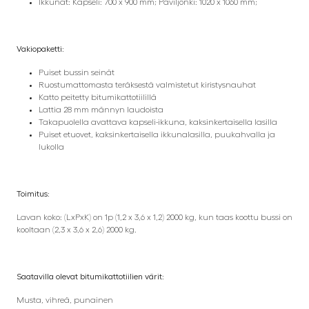
Ikkunat: Kapseli: 700 x 900 mm; Paviljonki: 1020 x 1060 mm;
Vakiopaketti:
Puiset bussin seinät
Ruostumattomasta teräksestä valmistetut kiristysnauhat
Katto peitetty bitumikattotiilillä
Lattia 28 mm männyn laudoista
Takapuolella avattava kapseli-ikkuna, kaksinkertaisella lasilla
Puiset etuovet, kaksinkertaisella ikkunalasilla, puukahvalla ja
lukolla
Toimitus:
Lavan koko: (LxPxK) on 1p (1,2 x 3,6 x 1,2) 2000 kg, kun taas koottu bussi on
kooltaan (2,3 x 3,6 x 2,6) 2000 kg.
Saatavilla olevat bitumikattotiilien värit:
Musta, vihreä, punainen