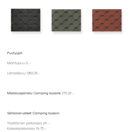
Puutyypit:
Mäntypuu 0 .-
Lämpöpuu 1282,25 .-
Maalauspalvelu Camping bussille
270,25 .-
Sähkövarusteet Camping bussiin:
Yksittäinen pistorasia 69 .-
Kaksoispistorasia 74,75 .-