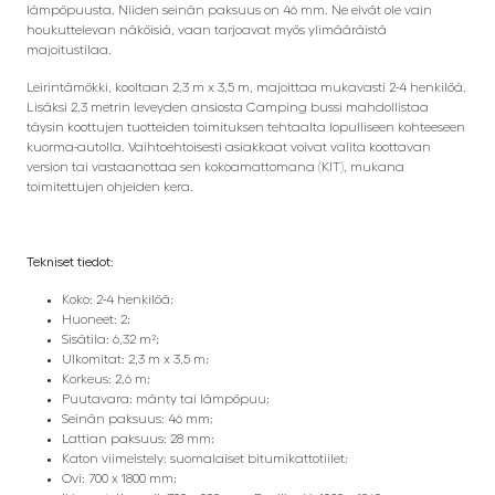
lämpöpuusta. Niiden seinän paksuus on 46 mm. Ne eivät ole vain
houkuttelevan näköisiä, vaan tarjoavat myös ylimääräistä
majoitustilaa.
Leirintämökki, kooltaan 2,3 m x 3,5 m, majoittaa mukavasti 2-4 henkilöä.
Lisäksi 2,3 metrin leveyden ansiosta Camping bussi mahdollistaa
täysin koottujen tuotteiden toimituksen tehtaalta lopulliseen kohteeseen
kuorma-autolla. Vaihtoehtoisesti asiakkaat voivat valita koottavan
version tai vastaanottaa sen kokoamattomana (KIT), mukana
toimitettujen ohjeiden kera.
Tekniset tiedot:
Koko: 2-4 henkilöä;
Huoneet: 2;
Sisätila: 6,32 m²;
Ulkomitat: 2,3 m x 3,5 m;
Korkeus: 2,6 m;
Puutavara: mänty tai lämpöpuu;
Seinän paksuus: 46 mm;
Lattian paksuus: 28 mm;
Katon viimeistely: suomalaiset bitumikattotiilet;
Ovi: 700 x 1800 mm;