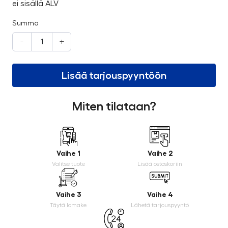
ei sisällä ALV
Summa
-
+
Lisää tarjouspyyntöön
Miten tilataan?
Vaihe 1
Vaihe 2
Valitse tuote
Lisää ostoskoriin
Vaihe 3
Vaihe 4
Täytä lomake
Lähetä tarjouspyyntö