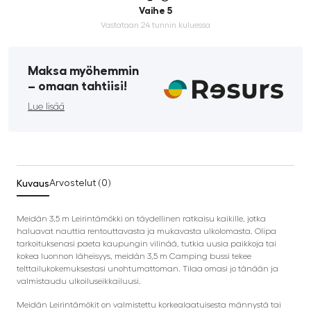
Vaihe 5
Vastataan 24 tunnin kuluessa
Maksa myöhemmin
­– omaan tahtiisi!
Lue lisää
Kuvaus
Arvostelut (0)
Meidän 3,5 m Leirintämökki on täydellinen ratkaisu kaikille, jotka
haluavat nauttia rentouttavasta ja mukavasta ulkolomasta. Olipa
tarkoituksenasi paeta kaupungin vilinää, tutkia uusia paikkoja tai
kokea luonnon läheisyys, meidän 3,5 m Camping bussi tekee
telttailukokemuksestasi unohtumattoman. Tilaa omasi jo tänään ja
valmistaudu ulkoiluseikkailuusi.
Meidän Leirintämökit on valmistettu korkealaatuisesta männystä tai