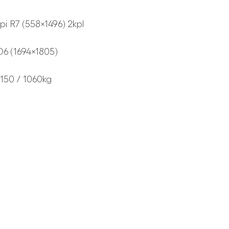
pi R7 (558×1496) 2kpl
D6 (1694×1805)
1150 / 1060kg