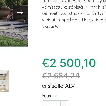
Tutustu Lillevilla Ruokoseen, tyylik
valmistettu kestävistä 44 mm hirsis
kesäkeittiöksi, studioksi tai viihtyis
rentoutumispaikaksi. Tilaa jo tän
laadusta!
€
2 500,10
€
2 684,24
ei sisällä ALV
Summa
-
+