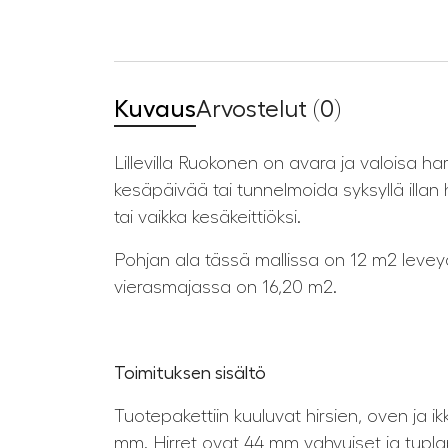
Kuvaus
Arvostelut (0)
Lillevilla Ruokonen on avara ja valoisa h
kesäpäivää tai tunnelmoida syksyllä illan 
tai vaikka kesäkeittiöksi.
Pohjan ala tässä mallissa on 12 m2 leveyd
vierasmajassa on 16,20 m2.
Toimituksen sisältö
Tuotepakettiin kuuluvat hirsien, oven ja ik
mm. Hirret ovat 44 mm vahvuiset ja tuplap