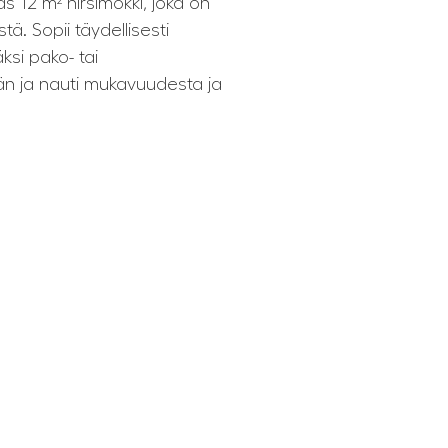
äs 12 m² hirsimökki, joka on
tä. Sopii täydellisesti
äksi pako- tai
ään ja nauti mukavuudesta ja