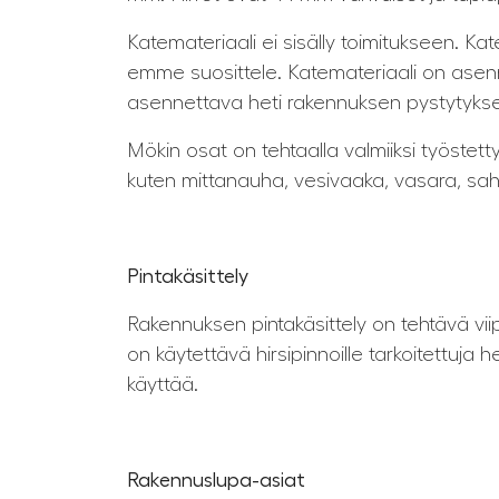
Katemateriaali ei sisälly toimitukseen. Kate
emme suosittele. Katemateriaali on asenn
asennettava heti rakennuksen pystytykse
Mökin osat on tehtaalla valmiiksi työstett
kuten mittanauha, vesivaaka, vasara, sah
Pintakäsittely
Rakennuksen pintakäsittely on tehtävä vii
on käytettävä hirsipinnoille tarkoitettuj
käyttää.
Rakennuslupa-asiat