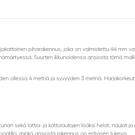
arjakattoinen piharakennus, joka on valmistettu 44 mm vah
hämärtyessä. Suurten ikkunoidensa ansiosta tämä malli so
en ollessa 4 metriä ja syvyyden 3 metriä. Harjakorkeutta
kunan sekä lattia- ja kattolautojen lisäksi helat, naulat j
ontilla, minkä ansiosta rakennus on erityisen tukeva.