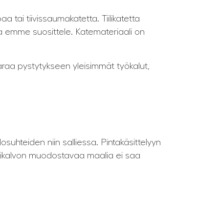
aa tai tiivissaumakatetta. Tiilikatetta
ta emme suosittele. Katemateriaali on
varaa pystytykseen yleisimmät työkalut,
suhteiden niin salliessa. Pintakäsittelyyn
uovikalvon muodostavaa maalia ei saa