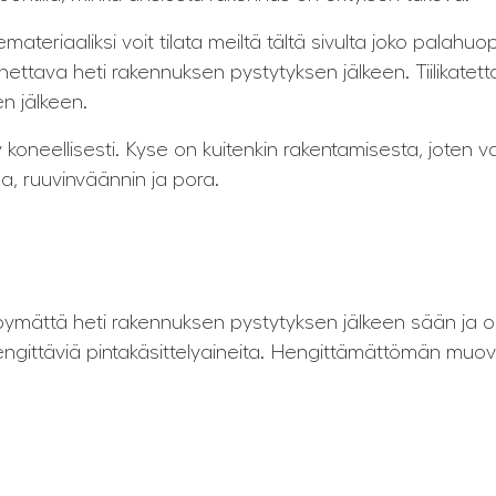
materiaaliksi voit tilata meiltä tältä sivulta joko palahuop
ettava heti rakennuksen pystytyksen jälkeen. Tiilikatet
n jälkeen.
y koneellisesti. Kyse on kuitenkin rakentamisesta, joten 
a, ruuvinväännin ja pora.
pymättä heti rakennuksen pystytyksen jälkeen sään ja olo
a hengittäviä pintakäsittelyaineita. Hengittämättömän m