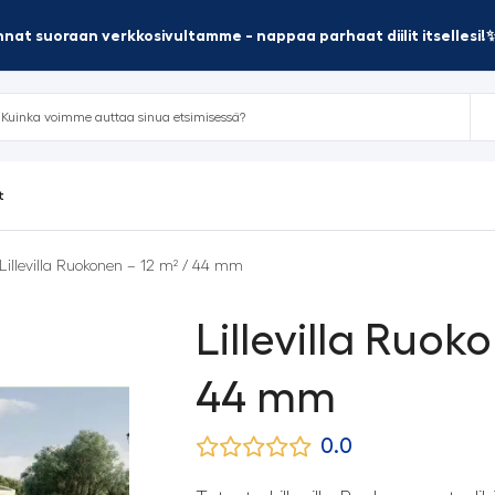
nat suoraan verkkosivultamme - nappaa parhaat diilit itsellesi!
t
Lillevilla Ruokonen – 12 m² / 44 mm
Lillevilla Ruok
44 mm
0.0