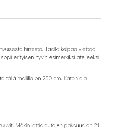
vuisesta hirrestä. Täällä kelpaa viettää
pii erityisen hyvin esimerkiksi ateljeeksi
 tällä mallilla on 250 cm. Katon ala
a ruuvit. Mökin lattialautojen paksuus on 21