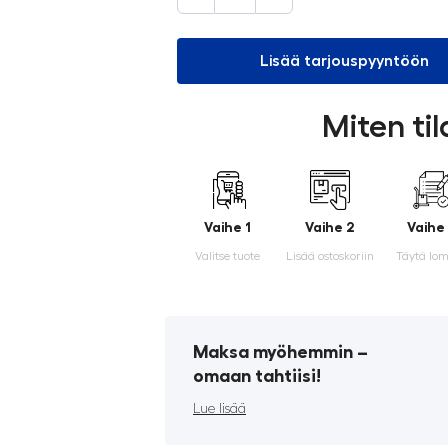
Lisää tarjouspyyntöön
Miten ti
Vaihe 1
Vaihe 2
Vaihe
Valitse tuote
Lisää ostoskoriin
Täytä lo
Maksa myöhemmin ­–
omaan tahtiisi!
Lue lisää