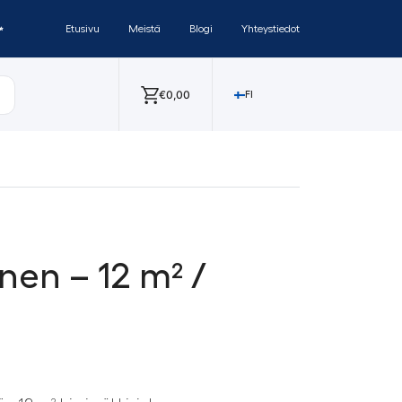
✨
Etusivu
Meistä
Blogi
Yhteystiedot
€
0,00
FI
onen – 12 m² /