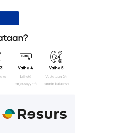
lataan?
 3
Vaihe 4
Vaihe 5
make
Lähetä
Vastataan 24
tarjouspyyntö
tunnin kuluessa