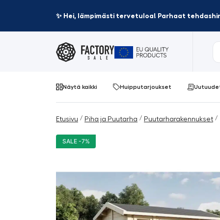
✨ Hei, lämpimästi tervetuloa! Parhaat tehdashin
Näytä kaikki
Huipputarjoukset
Uutuude
/
/
/ 
Etusivu
Piha ja Puutarha
Puutarharakennukset
SALE -7%