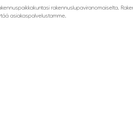
rakennuspaikkakuntasi rakennuslupaviranomaiselta. Rak
 pyytää asiakaspalvelustamme.