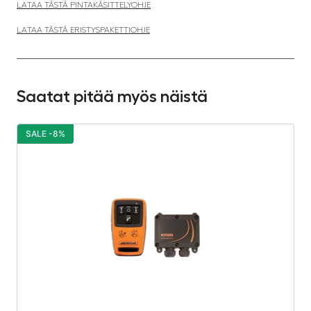
LATAA TÄSTÄ PINTAKÄSITTELYOHJE
LATAA TÄSTÄ ERISTYSPAKETTIOHJE
Saatat pitää myös näistä
SALE -8%
S