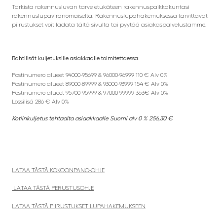
Tarkista rakennusluvan tarve etukäteen rakennuspaikkakuntasi
rakennuslupaviranomaiselta. Rakennuslupahakemuksessa tarvittavat
piirustukset voit ladata tältä sivulta tai pyytää asiakaspalvelustamme.
Rahtilisät kuljetuksille asiakkaalle toimitettaessa:
Postinumero alueet 94000-95699 & 96000-96999 110 € Alv 0%
Postinumero alueet 89000-89999 & 93000-93999 154 € Alv 0%
Postinumero alueet 95700-95999 & 97000-99999 363€ Alv 0%
Lossilisä 286 € Alv 0%
Kotiinkuljetus tehtaalta asiaakkaalle Suomi alv 0 % 256,30 €
LATAA TÄSTÄ KOKOONPANO-OHJE
LATAA TÄSTÄ PERUSTUSOHJE
LATAA TÄSTÄ PIIRUSTUKSET LUPAHAKEMUKSEEN