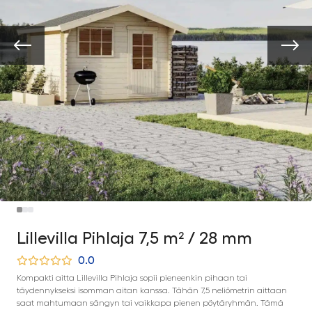
Lillevilla Pihlaja 7,5 m² / 28 mm
0.0
Kompakti aitta Lillevilla Pihlaja sopii pieneenkin pihaan tai
täydennykseksi isomman aitan kanssa. Tähän 7,5 neliömetrin aittaan
saat mahtumaan sängyn tai vaikkapa pienen pöytäryhmän. Tämä