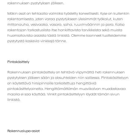
rakennuksen pystytyksen jälkeen.
Mökin osat on tehtaalla valmiiksi työstetty koneellisesti. Kyse on kuitenkin
rakentamisesta, joten varaa pystytykseen yleisimmät työkalut, kuten
mittanauha, vesivaaka, vasara, saha, ruuvinväännin ja pora. Katso
rakentajan tarkastuslista itse hankittavista tarvikkeista sekä muista
huomioitavista asioista tästä linkistä. Olemme koonneet tuotteidemme
pystytystä koskevia vinkkejä tänne.
Pintakäsittely
Rakennuksen pintakäsittely on tehtävä viipymättä heti rakennuksen
pystytyksen jälkeen sään ja olosuhteiden niin salliessa. Pintakäsittelyyn
on käytettävä hirsipinnoille tarkoitettuja hengittäviä
pintakäsittelyaineita. Hengittämättömän muovikalvon muodostavaa
maalia ei saa käyttää. Vinkit pintakäsittelyyn löydät tämän sivun
linkistä.
Rakennuslupa-asiat