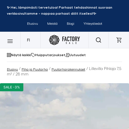
✨ Hei, lämpimästi tervetuloa! Parhaat tehdashinnat suoraan
verkkosivultamme - nappaa parhaat diilit itsellesi!✨
Etusivu
Meistä
Blogi
Yhteystiedot
FI
Näytä kaikki
Huipputarjoukset
Uutuudet
/
/
/ Lillevilla Pihlaja 7,5
Etusivu
Piha ja Puutarha
Puutarharakennukset
m² / 28 mm
SALE -3%