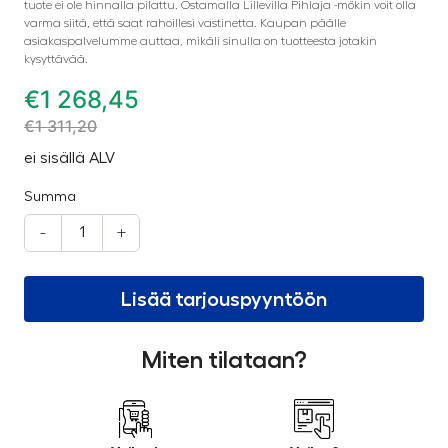
tuote ei ole hinnalla pilattu. Ostamalla Lillevilla Pihlaja -mökin voit olla
varma siitä, että saat rahoillesi vastinetta. Kaupan päälle
asiakaspalvelumme auttaa, mikäli sinulla on tuotteesta jotakin
kysyttävää.
€
1 268,45
€
1 311,20
ei sisällä ALV
Summa
-
+
Lisää tarjouspyyntöön
Miten tilataan?