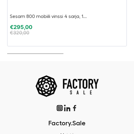
Sesam 800 mobiili vinssi 4 sarja, 1...
K
€
295,00
€
€
320,00
€
Factory.Sale