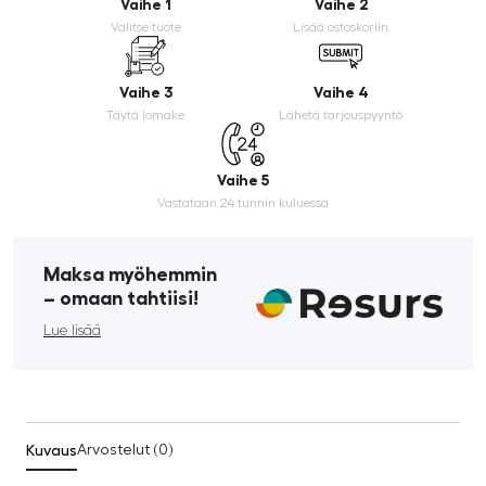
Vaihe 1
Vaihe 2
Valitse tuote
Lisää ostoskoriin
Vaihe 3
Vaihe 4
Täytä lomake
Lähetä tarjouspyyntö
Vaihe 5
Vastataan 24 tunnin kuluessa
Maksa myöhemmin
­– omaan tahtiisi!
Lue lisää
Kuvaus
Arvostelut (0)