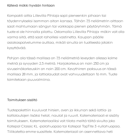
Kätevä mökki hyvään hintaan
Kompakti aitta Lillevilla Pihlaja sopii pieneenkin pihaan tai
täydennykseksi isomman aitan kanssa. Tähän 7,5 neliömetrin aittaan
saat mahtumaan sängyn tai vaikkapa pienen pöytäryhmän. Tämä
tuote ei ole hinnalla pilattu. Ostamalla Lillevilla Pihlaja -mökin voit olla
varma siitä, että saat rahoillesi vastinetta. Kaupan päälle
asiakaspalvelumme auttaa, mikäli sinulla on tuotteesta jotakin
kysyttävää.
Pohjan ala tässä mallissa on 7,5 neliömetriä leveyden ollessa kolme
metriä ja syvyyden 2,5 metriä. Harjakorkeus on noin 250 cm ja
sivuseinäkorkeuskin on noin 200 cm. Kevythirren paksuus on tässä
mallissa 28 mm, ja lattialaudat ovat vahvuudeltaan 16 mm. Tuote
toimitetaan puuvalmiina.
Toimituksen sisältö
Tuotepakettiin kuuluvat hirsien, oven ja ikkunan sekä lattia- ja
kattolautojen lisäksi helat, naulat ja ruuvit. Katemateriaali ei sisälly
toimitukseen. Katemateriaaliksi voit tilata meiltä tältä sivulta joko
Katepal Classic KL -palahuopaa tai Katepal TopTite 3 -rullahuopaa.
Tiilikatetta emme suosittele. Katemateriaali on asennettava heti