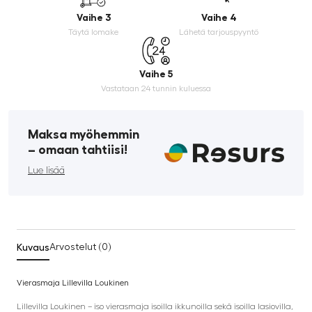
Vaihe 3
Vaihe 4
Täytä lomake
Lähetä tarjouspyyntö
Vaihe 5
Vastataan 24 tunnin kuluessa
Maksa myöhemmin
­– omaan tahtiisi!
Lue lisää
Kuvaus
Arvostelut (0)
Vierasmaja Lillevilla Loukinen
Lillevilla Loukinen – iso vierasmaja isoilla ikkunoilla sekä isoilla lasiovilla,