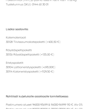
Pakettimitat (mm) ja paino: 6000 x 700 x 1150 / 1750 kg
Tuotetunnus (SKU): 0144 60 30 01
Lisäksi saatavilla:
Katemateriaali
30128 Tiivissaumakatepaketti (+400,50 €)
Räystäspeltipaketti
30136 Räystäspeltipaketti (+135,00 €)
Eristyspaketit
30104 Lattianeristyspaketti (+693,00€)
30114 Katoneristyspaketti (+1129,50 €)
Rahtilisät kuljetuksille asiakkaalle toimitettaessa:
Postinumero alueet 94000-95699 & 96000-96999 110 € Alv 0%