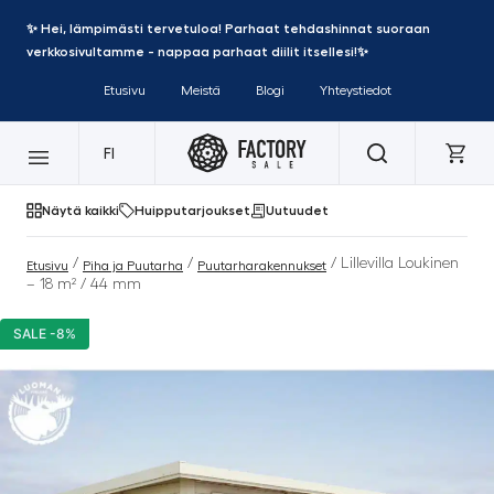
✨ Hei, lämpimästi tervetuloa! Parhaat tehdashinnat suoraan
verkkosivultamme - nappaa parhaat diilit itsellesi!✨
Etusivu
Meistä
Blogi
Yhteystiedot
FI
Näytä kaikki
Huipputarjoukset
Uutuudet
/
/
/ Lillevilla Loukinen
Etusivu
Piha ja Puutarha
Puutarharakennukset
– 18 m² / 44 mm
SALE -8%