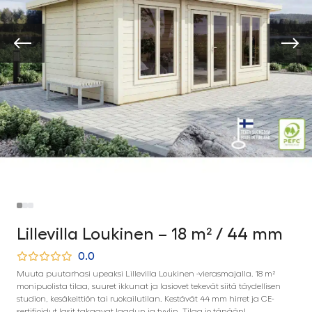
Lillevilla Loukinen – 18 m² / 44 mm
0.0
Muuta puutarhasi upeaksi Lillevilla Loukinen -vierasmajalla. 18 m²
monipuolista tilaa, suuret ikkunat ja lasiovet tekevät siitä täydellisen
studion, kesäkeittiön tai ruokailutilan. Kestävät 44 mm hirret ja CE-
sertifioidut lasit takaavat laadun ja tyylin. Tilaa jo tänään!