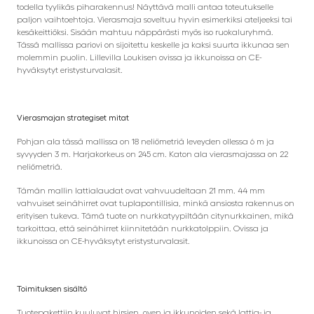
todella tyylikäs piharakennus! Näyttävä malli antaa toteutukselle
paljon vaihtoehtoja. Vierasmaja soveltuu hyvin esimerkiksi ateljeeksi tai
kesäkeittiöksi. Sisään mahtuu näppärästi myös iso ruokaluryhmä.
Tässä mallissa pariovi on sijoitettu keskelle ja kaksi suurta ikkunaa sen
molemmin puolin. Lillevilla Loukisen ovissa ja ikkunoissa on CE-
hyväksytyt eristysturvalasit.
Vierasmajan strategiset mitat
Pohjan ala tässä mallissa on 18 neliömetriä leveyden ollessa 6 m ja
syvyyden 3 m. Harjakorkeus on 245 cm. Katon ala vierasmajassa on 22
neliömetriä.
Tämän mallin lattialaudat ovat vahvuudeltaan 21 mm. 44 mm
vahvuiset seinähirret ovat tuplapontillisia, minkä ansiosta rakennus on
erityisen tukeva. Tämä tuote on nurkkatyypiltään citynurkkainen, mikä
tarkoittaa, että seinähirret kiinnitetään nurkkatolppiin. Ovissa ja
ikkunoissa on CE-hyväksytyt eristysturvalasit.
Toimituksen sisältö
Tuotepakettiin kuuluvat hirsien, oven ja ikkunoiden sekä lattia- ja