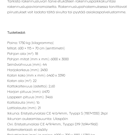
Tarkista rakennusluvan tarve etukäteen rakennuspaikkakuntasi
rakennuslupaviranomaiselta. Rakennuslupahakemuksessa tarvittavat
piirustukset voit ladata tältä sivulta tai pyytää asiakaspalvelustamme.
Tuotetiedot:
Paino: 1750 kg (kilogramma)
Mitat: 600 × 115 × 70 cm (senttimetri)
Pohjan ala (m²): 18
Pohjan mitat (mm x mm): 6000 x 3000
Seinävahvuus (mm): 44
Harjakorkeus (mm): 2450
Katon koko (mm x mm): 6460 x 3390
Katon ala (m²): 22
Kattokaltevuus (astetta): 2,60
Harjan pituus (mm): 6470
Lappeen pituus (mm): 3466
Kattolauta (mm): 16
Lattialauta (mm): 21
Ikkuna: Eristysturvalasi CE 4/6/4mm, Tyyppi S (1187×1550) 2kpl
Ikkunan aukeamissuunta: Ulospäin
Ovi: Eristysturvalasi CE 4/9/4mm, Tyyppi D19 (1694×1960)
Katemateriaali: ei sisälly