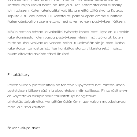
kattolautojen lisäksi helat, naulat ja ruuvit. Katemateriaali ei sisälly
toimitukseen. Katemateriaaliksi voit tilata meiltä tältä sivulta Katepal
TopTite 3 -rullahuopaa. Tiilikatetta tai palahuopaa emme suosittele.
Katemateriaali on asennettava heti rakennuksen pystytyksen jälkeen.
Mökin osat on tehtaalla valmiiksi työstetty koneellisesti. Kyse on kuitenkin
rakentamisesta, joten varaa pystytykseen yleisimmät työkalut, kuten
mittanauha, vesivaaka, vasara, saha, ruuvinväännin ja pora. Katso
rakentajan tarkastuslista itse hankittavista tarvikkeista sekä muista
huomioitavista asioista tästä linkistä.
Pintakäsittely
Rakennuksen pintakäsittely on tehtävä viipymättä heti rakennuksen
pystytyksen jälkeen sään ja olosuhteiden niin salliessa. Pintakäsittelyyn
on käytettävä hirsipinnoille tarkoitettuja hengittäviä
pintakäsittelyaineita. Hengittämättömän muovikalvon muodostavaa
maalia ei saa käyttää.
Rakennuslupa-asiat