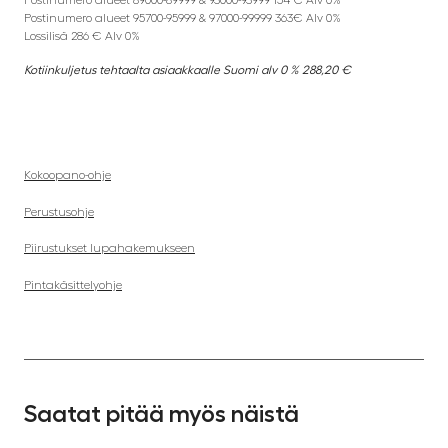
Postinumero alueet 89000-89999 & 93000-93999 154 € Alv 0%
Postinumero alueet 95700-95999 & 97000-99999 363€ Alv 0%
Lossilisä 286 € Alv 0%
Kotiinkuljetus tehtaalta asiaakkaalle Suomi alv 0 % 288,20 €
Kokoopano-ohje
Perustusohje
Piirustukset lupahakemukseen
Pintakäsittelyohje
Saatat pitää myös näistä