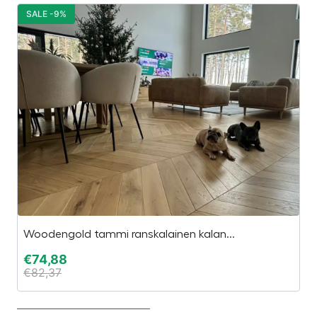
SALE -9%
S
Woodengold tammi ranskalainen kalan...
H
€
74,88
€
€
82,37
€