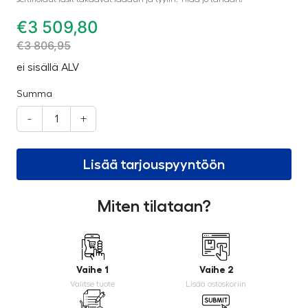
€
3 509,80
€
3 806,95
ei sisällä ALV
Summa
-
+
Lisää tarjouspyyntöön
Miten tilataan?
Vaihe 1
Vaihe 2
Valitse tuote
Lisää ostoskoriin