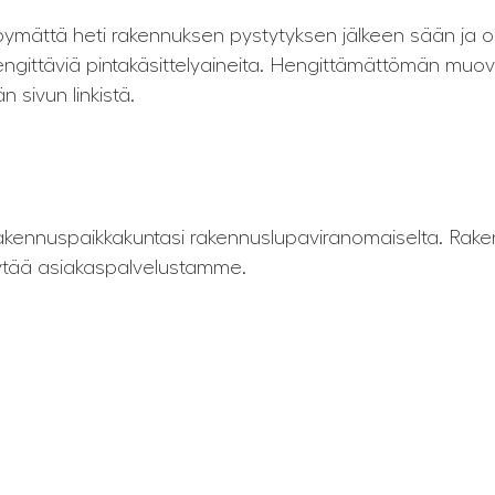
pymättä heti rakennuksen pystytyksen jälkeen sään ja olo
a hengittäviä pintakäsittelyaineita. Hengittämättömän m
n sivun linkistä.
rakennuspaikkakuntasi rakennuslupaviranomaiselta. Rak
 pyytää asiakaspalvelustamme.