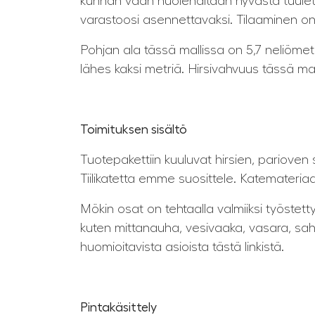
kunhan vaan huolehditaan hyvästä tuuletuk
varastoosi asennettavaksi. Tilaaminen o
Pohjan ala tässä mallissa on 5,7 neliömet
lähes kaksi metriä. Hirsivahvuus tässä ma
Toimituksen sisältö
Tuotepakettiin kuuluvat hirsien, parioven se
Tiilikatetta emme suosittele. Katemateria
Mökin osat on tehtaalla valmiiksi työstett
kuten mittanauha, vesivaaka, vasara, saha,
huomioitavista asioista tästä linkistä.
Pintakäsittely