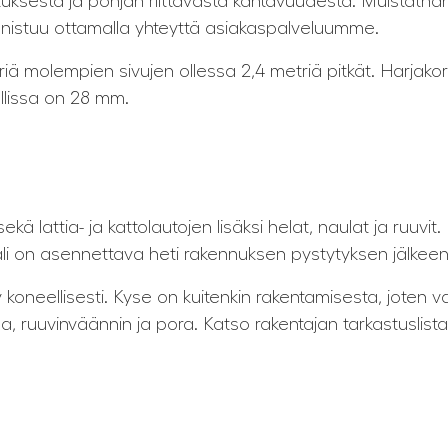
sesta ja pohjan riittävästä kantavuudesta. Muistathan, e
nnistuu ottamalla yhteyttä asiakaspalveluumme.
riä molempien sivujen ollessa 2,4 metriä pitkät. Harjako
llissa on 28 mm.
kä lattia- ja kattolautojen lisäksi helat, naulat ja ruuvit.
ali on asennettava heti rakennuksen pystytyksen jälkeen
y koneellisesti. Kyse on kuitenkin rakentamisesta, joten 
 ruuvinväännin ja pora. Katso rakentajan tarkastuslista 