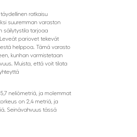
 täydellinen ratkaisu
stoksi suuremman varaston
säilytystila tarjoaa
i. Leveät pariovet tekevät
misestä helppoa. Tämä varasto
seen, kunhan varmistetaan
avuus. Muista, että voit tilata
yhteyttä
 5,7 neliömetriä, ja molemmat
korkeus on 2,4 metriä, ja
riä. Seinävahvuus tässä