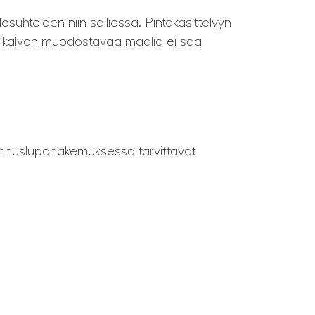
suhteiden niin salliessa. Pintakäsittelyyn
uovikalvon muodostavaa maalia ei saa
ennuslupahakemuksessa tarvittavat