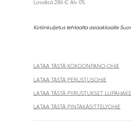
Lossilisä 286 € Alv 0%
Kotiinkuljetus tehtaalta asiaakkaalle Suo
LATAA TÄSTÄ KOKOONPANO-OHJE
LATAA TÄSTÄ PERUSTUSOHJE
LATAA TÄSTÄ PIIRUSTUKSET LUPAHA
LATAA TÄSTÄ PINTAKÄSITTELYOHJE