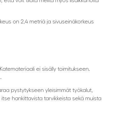
ttä voit tilata meiltä myös lisäikkunoita
rkeus on 2,4 metriä ja sivuseinäkorkeus
 Katemateriaali ei sisälly toimitukseen.
.
varaa pystytykseen yleisimmät työkalut,
itse hankittavista tarvikkeista sekä muista