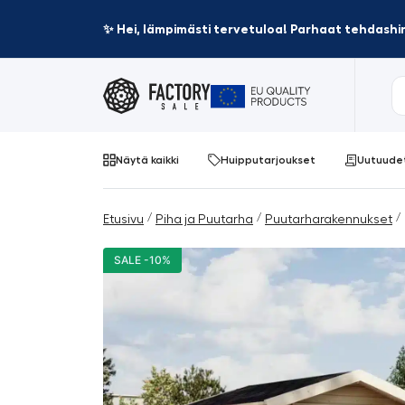
✨ Hei, lämpimästi tervetuloa! Parhaat tehdashin
Näytä kaikki
Huipputarjoukset
Uutuude
/
/
/ 
Etusivu
Piha ja Puutarha
Puutarharakennukset
SALE -10%