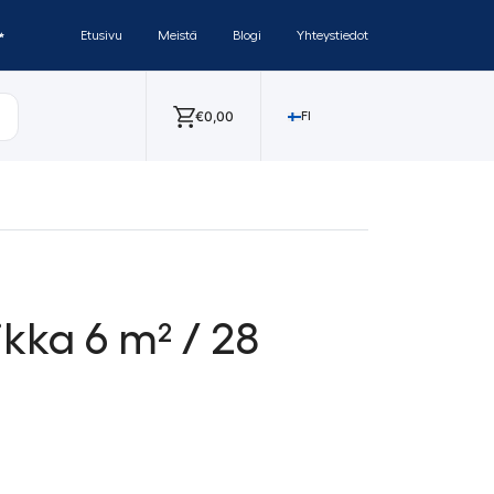
✨
Etusivu
Meistä
Blogi
Yhteystiedot
€
0,00
FI
ikka 6 m² / 28