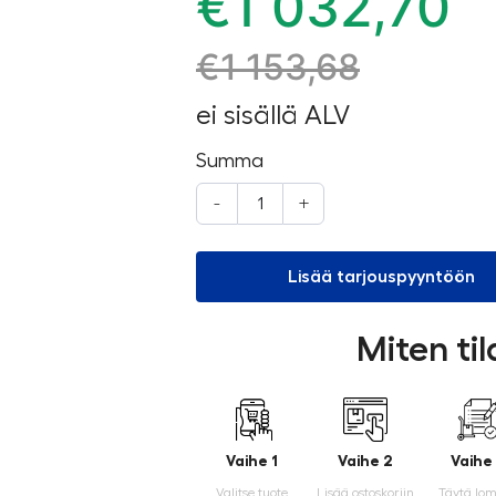
€
1 032,70
€
1 153,68
ei sisällä ALV
Summa
-
+
Lisää tarjouspyyntöön
Miten ti
Vaihe 1
Vaihe 2
Vaihe
Valitse tuote
Lisää ostoskoriin
Täytä lo