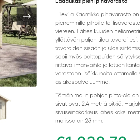
Laadukas pieni pihavarasto
Lillevilla Kaarnikka pihavarasto on
pienemmille pihoille tai lisävara
viereen. Lähes kuuden neliömetrin 
yllättävän paljon tilaa tavaroilles
tavaroiden sisään ja ulos siirtä
sopii myös polttopuiden säilytyk
riittävä ilmanvaihto ja lattian kant
varastoon lisäikkunoita ottamalla 
asiakaspalveluumme.
Tämän mallin pohjan pinta-ala on
sivut ovat 2,4 metriä pitkiä. Harja
sivuseinäkorkeus lähes kaksi met
mallissa on 28 mm.