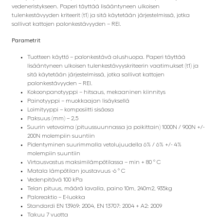
vedeneristykseen. Paperi täyttää lisääntyneen ulkoisen
tulenkestävyyden kriteerit (t1) ja sitä käytetään järjestelmissä, jotka
sallivat kattojen palonkestävyyden – REI.
Parametrit
Tuotteen käyttö – palonkestävä alushuopa. Paperi täyttää
lisääntyneen ulkoisen tulenkestävyyskriteerin vaatimukset (t1) ja
sitä käytetään järjestelmissä, jotka sallivat kattojen
palonkestävyyden – REI.
Kokoonpanotyyppi – hitsaus, mekaaninen kiinnitys
Painotyyppi – muokkaajan lisäyksellä
Loimityyppi – komposiitti sisäosa
Paksuus (mm) – 2,5
Suurin vetovoima (pituussuunnassa ja poikittain) 1000N / 900N +/-
200N molempiin suuntiin
Pidentyminen suurimmalla vetolujuudella 6% / 6% +/- 4%
molempiin suuntiin
Virtausvastus maksimilämpötilassa – min + 80 ° C
Matala lämpötilan joustavuus -6 ° C
Vedenpitävä 100 kPa
Telan pituus, määrä lavalla, paino 10m, 240m2, 935kg
Paloreaktio – E-luokka
Standardi EN 13969: 2004, EN 13707: 2004 + A2: 2009
Takuu 7 vuotta