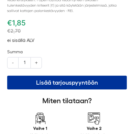
tulenkestävyyden kriteerit (t1) ja sitä käytetään järjestelmissä, jotka
sallivat kattojen palonkestävyyden - REI.
€
1,85
€
2,70
ei sisällä ALV
Summa
-
+
Lisää tarjouspyyntöön
Miten tilataan?
Vaihe 1
Vaihe 2