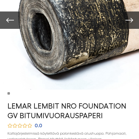
LEMAR LEMBIT NRO FOUNDATION
GV BITUMIVUORAUSPAPERI
0.0
Kattojärjestelmissä käytettävä palonkestävä alushuopa. Pohjamaali,
vedeneristykseen. Paperi täyttää lisääntyneen ulkoisen