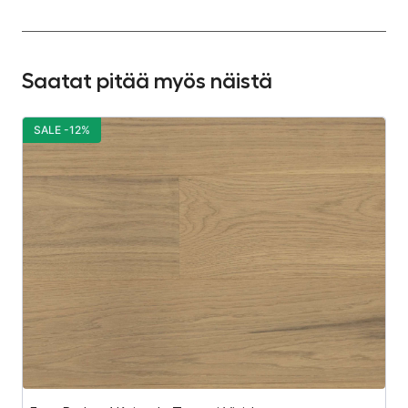
Saatat pitää myös näistä
SALE -12%
S