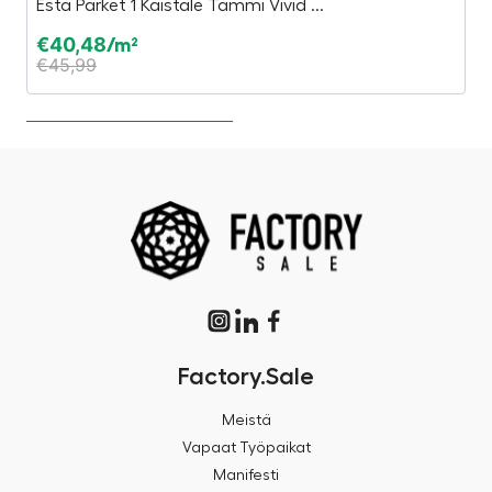
Esta Parket 1 Kaistale Tammi Vivid ...
E
€
40,48
€
/m²
€
45,99
€
Factory.Sale
Meistä
Vapaat Työpaikat
Manifesti