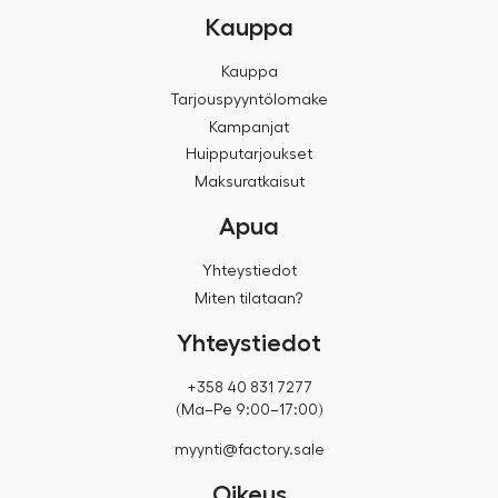
Kauppa
Kauppa
Tarjouspyyntölomake
Kampanjat
Huipputarjoukset
Maksuratkaisut
Apua
Yhteystiedot
Miten tilataan?
Yhteystiedot
+358 40 831 7277
(Ma–Pe 9:00–17:00)
myynti@factory.sale
Oikeus