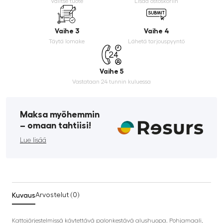
Valitse tuote
Lisää ostoskoriin
Vaihe 3
Vaihe 4
Täytä lomake
Lähetä tarjouspyyntö
Vaihe 5
Vastataan 24 tunnin kuluessa
Maksa myöhemmin
­– omaan tahtiisi!
Lue lisää
Kuvaus
Arvostelut (0)
Kattojärjestelmissä käytettävä palonkestävä alushuopa. Pohjamaali,