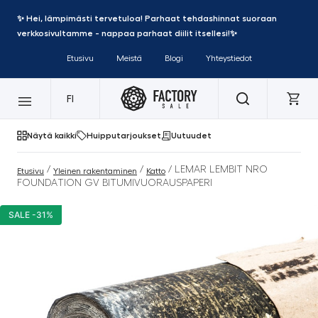
✨ Hei, lämpimästi tervetuloa! Parhaat tehdashinnat suoraan
verkkosivultamme - nappaa parhaat diilit itsellesi!✨
Etusivu
Meistä
Blogi
Yhteystiedot
FI
Näytä kaikki
Huipputarjoukset
Uutuudet
/
/
/ LEMAR LEMBIT NRO
Etusivu
Yleinen rakentaminen
Katto
FOUNDATION GV BITUMIVUORAUSPAPERI
SALE -31%