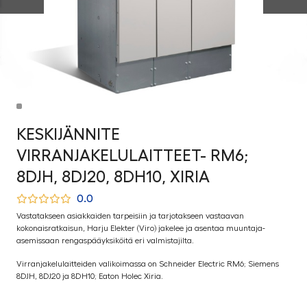
KESKIJÄNNITE
VIRRANJAKELULAITTEET- RM6;
8DJH, 8DJ20, 8DH10, XIRIA
0.0
Vastatakseen asiakkaiden tarpeisiin ja tarjotakseen vastaavan
kokonaisratkaisun, Harju Elekter (Viro) jakelee ja asentaa muuntaja-
asemissaan rengaspääyksiköitä eri valmistajilta.
Virranjakelulaitteiden valikoimassa on Schneider Electric RM6; Siemens
8DJH, 8DJ20 ja 8DH10; Eaton Holec Xiria.