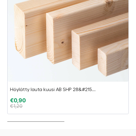
Höylätty lauta kuusi AB SHP 28&#215...
S
€
0,90
€
€
1,20
€