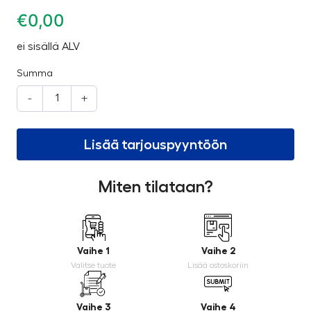
€
0,00
ei sisällä ALV
Summa
-
+
Lisää tarjouspyyntöön
Miten tilataan?
Vaihe 1
Vaihe 2
Valitse tuote
Lisää ostoskoriin
Vaihe 3
Vaihe 4