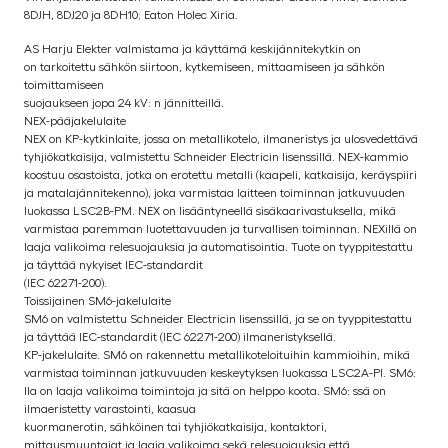
8DJH, 8DJ20 ja 8DH10; Eaton Holec Xiria.
AS Harju Elekter valmistama ja käyttämä keskijännitekytkin on
on tarkoitettu sähkön siirtoon, kytkemiseen, mittaamiseen ja sähkön
toimittamiseen
suojaukseen jopa 24 kV: n jännitteillä.
NEX-pääjakelulaite
NEX on KP-kytkinlaite, jossa on metallikotelo, ilmaneristys ja ulosvedettävä
tyhjiökatkaisija, valmistettu Schneider Electricin lisenssillä. NEX-kammio
koostuu osastoista, jotka on erotettu metalli (kaapeli, katkaisija, keräyspiiri
ja matalajännitekenno), joka varmistaa laitteen toiminnan jatkuvuuden
luokassa LSC2B-PM. NEX on lisääntyneellä sisäkaarivastuksella, mikä
varmistaa paremman luotettavuuden ja turvallisen toiminnan. NEXillä on
laaja valikoima relesuojauksia ja automatisointia. Tuote on tyyppitestattu
ja täyttää nykyiset IEC-standardit
(IEC 62271-200).
Toissijainen SM6-jakelulaite
SM6 on valmistettu Schneider Electricin lisenssillä, ja se on tyyppitestattu
ja täyttää IEC-standardit (IEC 62271-200) ilmaneristyksellä.
KP-jakelulaite. SM6 on rakennettu metallikoteloituihin kammioihin, mikä
varmistaa toiminnan jatkuvuuden keskeytyksen luokassa LSC2A-PI. SM6:
lla on laaja valikoima toimintoja ja sitä on helppo koota. SM6: ssä on
ilmaeristetty varastointi, kaasua
kuormanerotin, sähköinen tai tyhjiökatkaisija, kontaktori,
mittausmuuntajat ja laaja valikoima sekä relesuojauksia että