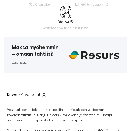
Täytä lomake
Lähetä tarjouspyyntö
Vaihe 5
Vastataan 24 tunnin kuluessa
Maksa myöhemmin
­– omaan tahtiisi!
Lue lisää
Kuvaus
Arvostelut (0)
Vastatakseen asiakkaiden tarpeisiin ja tarjotakseen vastaavan
kokonaisratkaisun, Harju Elekter (Viro) jakelee ja asentaa muuntaja-
asemissaan rengaspääyksiköitä eri valmistajilta.
Virranjakelulaitteiden valikoimassa on Schneider Electric RM6; Siemens