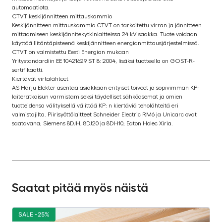
automaatiota.
CTVT keskijännitteen mittauskammio
Keskijännitteen mittauskammio CTVT on tarkoitettu virran ja jännitteen
mittaamiseen keskijännitekytkinlaitteissa 24 kV saakka. Tuote voidaan
käyttää liitäntäpisteenä keskijännitteen energianmittausjärjestelmissä.
CTVT on valmistettu Eesti Energian mukaan
Yritystandardiin EE 10421629 ST 8: 2004, lisäksi tuotteella on GOST-R-
sertifikaatti.
Kiertävät virtalähteet
AS Harju Elekter asentaa asiakkaan erityiset toiveet ja sopivimman KP-
laiteratkaisun varmistamiseksi täydelliset sähköasemat ja omien
tuotteidensa välityksellä välittää KP: n kiertäviä teholähteitä eri
valmistajilta. Piirisyöttölaitteet Schneider Electric RM6 ja Unicarc ovat
saatavana; Siemens 8DJH, 8DJ20 ja 8DH10; Eaton Holec Xiria.
Saatat pitää myös näistä
SALE -25%
S