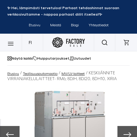
✨ Hei, lämpimästi tervetuloa! Parhaat tehdashinnat suoraan
verkkosivultamme - nappaa parhaat diilit itsellesi!✨
Etusivu
Meistä
Blogi
Yhteystiedot
FI
Näytä kaikki
Huipputarjoukset
Uutuudet
/
/
/ KESKIJÄNNITE
Etusivu
Teollisuusautomaatio
MV/LV-laitteet
VIRRANJAKELULAITTEET- RM6; 8DJH, 8DJ20, 8DH10, XIRIA