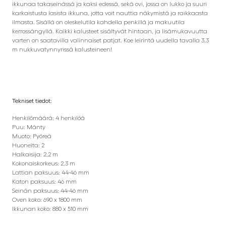
ikkunaa takaseinässä ja kaksi edessä, sekä ovi, jossa on lukko ja suuri
karkaistusta lasista ikkuna, jotta voit nauttia näkymistä ja raikkaasta
ilmasta. Sisällä on oleskelutila kahdella penkillä ja makuutila
kerrossängyllä. Kaikki kalusteet sisältyvät hintaan, ja lisämukavuutta
varten on saatavilla valinnaiset patjat. Koe leirintä uudella tavalla 3,3
m nukkuvatynnyrissä kalusteineen!
Tekniset tiedot:
Henkilömäärä: 4 henkilöä
Puu: Mänty
Muoto: Pyöreä
Huoneita: 2
Halkaisija: 2,2 m
Kokonaiskorkeus: 2,3 m
Lattian paksuus: 44-46 mm
Katon paksuus: 46 mm
Seinän paksuus: 44-46 mm
Oven koko: 690 x 1800 mm
Ikkunan koko: 880 x 510 mm