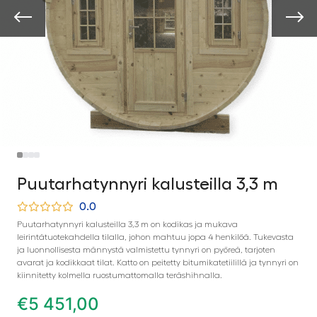
Puutarhatynnyri kalusteilla 3,3 m
0.0
Puutarhatynnyri kalusteilla 3,3 m on kodikas ja mukava
leirintätuotekahdella tilalla, johon mahtuu jopa 4 henkilöä. Tukevasta
ja luonnollisesta männystä valmistettu tynnyri on pyöreä, tarjoten
avarat ja kodikkaat tilat. Katto on peitetty bitumikatetiilillä ja tynnyri on
kiinnitetty kolmella ruostumattomalla teräshihnalla.
€
5 451,00