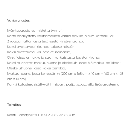
Vakiovarustus:
Mäntypuusta valmistettu tynnyri;
Katto päällystetty valitsemallasi värillä olevilla bitumikattotiilillä;
3 ruostumattomasta teräksestä kiristysnauhaa;
Kaksi avattavaa ikkunaa takaseinässä;
Kaksi avattavaa ikkunaa etuseinässä;
Ovet, joissa on lukko ja suuri karkaistusta lasista ikkuna;
Kaksi huonetta: makuuhuone ja oleskeluhuone; 4-5 makuupaikkaa;
Oleskeluhuone, jossa kaksi penkkiä;
Makuuhuone, jossa kerrossänky (200 cm x 168 cm x 10 cm + 160 cm x 168
cm x 10 cm);
Kaikki kalusteet sisältyvät hintaan, patjat saatavilla lisävarusteena.
Toimitus:
Koottu lähetys (P x L x K): 3,3 x 2,32 x 2,4 m.