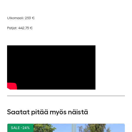
Ulkomaali: 253 €
Patjat: 442,75 €
Saatat pitää myös näistä
SALE -24%
S