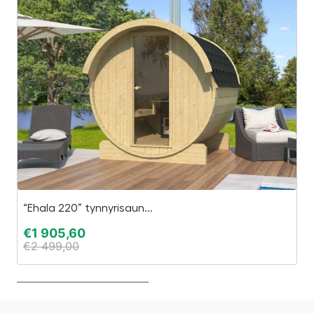
“Ehala 220” tynnyrisaun...
H
€
1 905,60
€
€
2 499,00
€