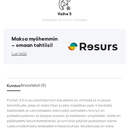
Vaihe 5
Vastataan 24 tunnin kuluessa
Maksa myöhemmin
­– omaan tahtiisi!
Lue lisää
Kuvaus
Arvostelut (0)
Puinen 3,3 m puutarhatynnyri kalusteilla on viihtyisä ja mukava
leirintätuote, jossa on kaksi tilaa ja joka majoittaa jopa 4 henkilöä.
Kestävästä ja luonnollisesta männystä valmistettu tynnyri on
pyöreämuotoinen ja tarjoaa avaran ja kodikkaan ympäristön. Katto on
päällystetty bitumikattotiileillä, ja tynnyriä pitävät paikallaan kolme
ruostumattomasta teräksestä kiristysnauhaa. Muotoilussa on kaksi