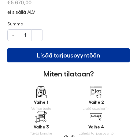
€
5 670,00
ei sisällä ALV
Summa
-
+
Lisää tarjouspyyntöön
Miten tilataan?
Vaihe 1
Vaihe 2
Valitse tuote
Lisää ostoskoriin
Vaihe 3
Vaihe 4
Täytä lomake
Lähetä tarjouspyyntö