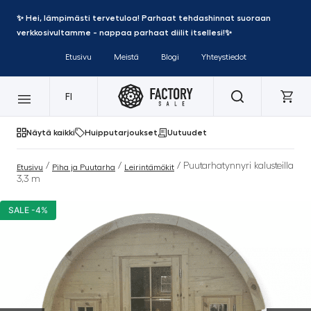
✨ Hei, lämpimästi tervetuloa! Parhaat tehdashinnat suoraan
verkkosivultamme - nappaa parhaat diilit itsellesi!✨
Etusivu
Meistä
Blogi
Yhteystiedot
FI
Näytä kaikki
Huipputarjoukset
Uutuudet
/
/
/ Puutarhatynnyri kalusteilla
Etusivu
Piha ja Puutarha
Leirintämökit
3,3 m
SALE -4%