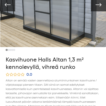
Kasvihuone Halls Altan 1,3 m²
kennolevyllä, vihreä runko
0.0
Altan on seinää vasten asennettava alumiinirunkoinen kasvihuone /
viljelykaappi pieneen tilaan. Silti siinä on samat edellytykset
kasvattamiselle kuin perinteisessä kasvihuoneessa. Altanin voi sijoittaa
terassille, pihavajan seinustalle tai parvekkeelle. Vinkkinä sanottakoon,
että jos kasvihuone asennetaan esim. tiiliseinään kiinni, tiilet
luovuttavat päivän aikana keräämäänsä lämpöä kasvihuoneeseen
kun ilta viilenee. Altanissa on 60 cm leveä kevyesti liikkuva liukuovi ja