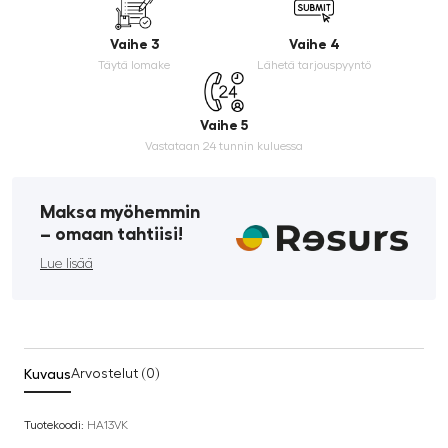
Vaihe 3
Vaihe 4
Täytä lomake
Lähetä tarjouspyyntö
Vaihe 5
Vastataan 24 tunnin kuluessa
Maksa myöhemmin
­– omaan tahtiisi!
Lue lisää
Kuvaus
Arvostelut (0)
Tuotekoodi:
HA13VK