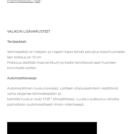
Pystytyspalvelu
(pdf)
VALIKON LISÄVARUSTEET
Terässokkeli
Valmissokkeli on helpoin ja nopein tapa tehdä perustus kasvihuoneelle.
Sen korkeus on 12 cm.
Pakkaus sisältää maa-ankkurit ja kaikki tarvittavat osat huoneen
kiinnitystä varten.
Automaattiavaaja
Automaattinen luukunavajaa. Laitteen ohjaussylinterin sisältämä
vaha laajenee lämmetessään ja
työntää luukun auki 17-25 ° lämpötilassa. Luukku sulkeutuu omalla
painollaan automaattisesti ilman viilentyessä.