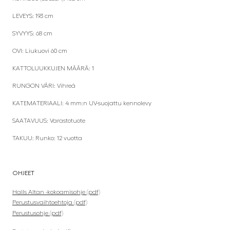
LEVEYS: 193 cm
SYVYYS: 68 cm
OVI: Liukuovi 60 cm
KATTOLUUKKUJEN MÄÄRÄ: 1
RUNGON VÄRI: Vihreä
KATEMATERIAALI: 4 mm:n UV-suojattu kennolevy
SAATAVUUS: Varastotuote
TAKUU: Runko: 12 vuotta
OHJEET
Halls Altan -kokoamisohje (pdf)
Perustusvaihtoehtoja
(pdf)
Perustusohje (pdf)