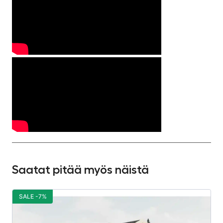
Saatat pitää myös näistä
SALE -7%
S