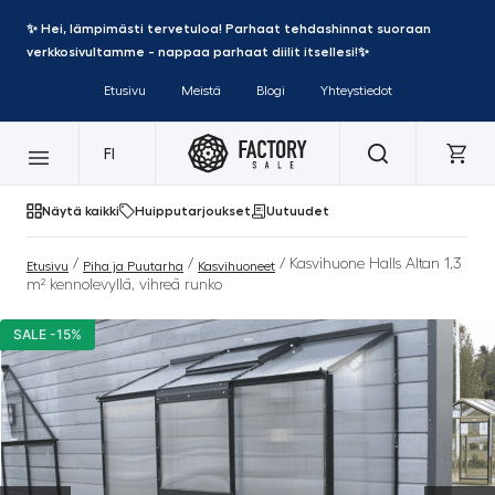
✨ Hei, lämpimästi tervetuloa! Parhaat tehdashinnat suoraan
verkkosivultamme - nappaa parhaat diilit itsellesi!✨
Etusivu
Meistä
Blogi
Yhteystiedot
FI
Näytä kaikki
Huipputarjoukset
Uutuudet
/
/
/ Kasvihuone Halls Altan 1,3
Etusivu
Piha ja Puutarha
Kasvihuoneet
m² kennolevyllä, vihreä runko
SALE -15%