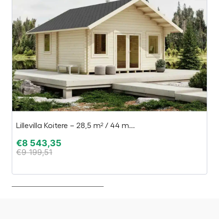
Lillevilla Koitere – 28,5 m² / 44 m...
Ka
€
8 543,35
€
€
9 199,51
€