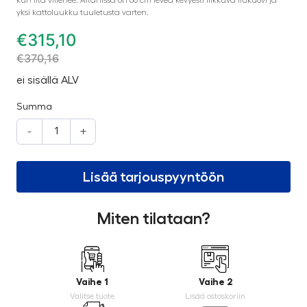
yksi kattoluukku tuuletusta varten.
€
315,10
€
370,16
ei sisällä ALV
Summa
-
+
Lisää tarjouspyyntöön
Miten tilataan?
Vaihe 1
Vaihe 2
Valitse tuote
Lisää ostoskoriin