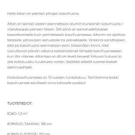
Halls Altan on pienten pihojen kasvihuone.
Altan on seinää vasten asennettava alumiinirunkoinen kasvihuone /
viljelykaappi pieneen tilaan. Silti siinä on samat edellytykset
kasvattamiselle kuin perinteisessä kasvihuoneessa. Altanin voi sijoittaa
terassille, pihavajan seinustalle tai parvekkeelle. Vinkkinä sanottakoon,
että jos kasvihuone asennetaan esim. tiiliseinään kiinni, tiilet
luovuttavat päivän aikana keräämäänsä lämpöä kasvihuoneeseen
kun ilta viilenee. Altanissa on 60 cm leveä kevyesti liikkuva liukuovi ja
yksi kattoluukku tuuletusta varten. Sisältää selkeät suomenkieliset
asennusohjeet.
Halls-kasvihuoneissa on 12 vuoden runkotakuu. Toimitamme kaikki
kasvihuoneet edullisesti aina kotiovelle saakka!
TUOTETIEDOT:
KOKO: 1,3 m²
KORKEUS (TAKANA): 185 cm
KORKEUS (EDESSÄ): 152 cm