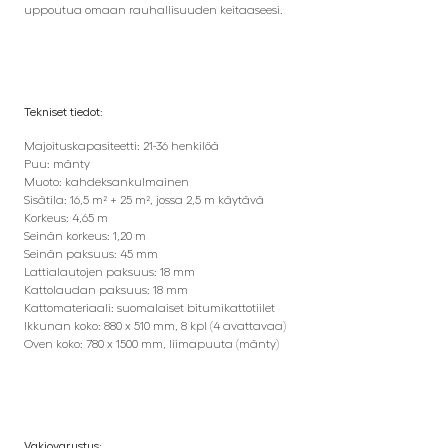
uppoutua omaan rauhallisuuden keitaaseesi.
Tekniset tiedot:
Majoituskapasiteetti: 21-36 henkilöä
Puu: mänty
Muoto: kahdeksankulmainen
Sisätila: 16,5 m² + 25 m², jossa 2,5 m käytävä
Korkeus: 4,65 m
Seinän korkeus: 1,20 m
Seinän paksuus: 45 mm
Lattialautojen paksuus: 18 mm
Kattolaudan paksuus: 18 mm
Kattomateriaali: suomalaiset bitumikattotiilet
Ikkunan koko: 880 x 510 mm, 8 kpl (4 avattavaa)
Oven koko: 780 x 1500 mm, liimapuuta (mänty)
Vakiovarustus: