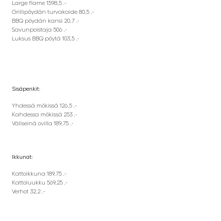
Large flame 1598,5 .-
Grillipöydän turvakaide 80,5 .-
BBQ pöydän kansi 20,7 .-
Savunpoistaja 506 .-
Luksus BBQ pöytä 103,5 .-
Sisäpenkit:
Yhdessä mökissä 126,5 .-
Kahdessa mökissä 253 .-
Väliseinä ovilla 189,75 .-
Ikkunat:
Kattoikkuna 189,75 .-
Kattoluukku 569,25 .-
Verhot 32,2 .-