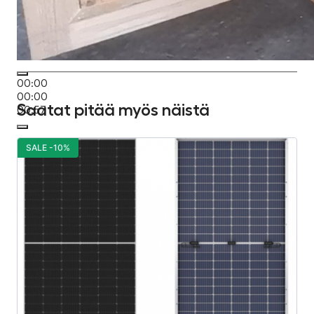
00:00
00:00
Saatat pitää myös näistä
00:57
SALE -10%
S