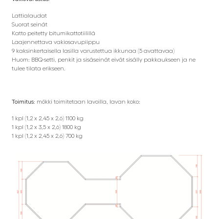
Lattialaudat
Suorat seinät
Katto peitetty bitumikattotiilillä
Laajennettava vakiosavupiippu
9 kaksinkertaisella lasilla varustettua ikkunaa (5 avattavaa)
Huom: BBQ-setti, penkit ja sisäseinät eivät sisälly pakkaukseen ja ne
tulee tilata erikseen.
Toimitus:
mökki toimitetaan lavoilla, lavan koko:
1 kpl (1,2 x 2,45 x 2,6) 1100 kg
1 kpl (1,2 x 3,5 x 2,6) 1800 kg
1 kpl (1,2 x 2,45 x 2,6) 700 kg