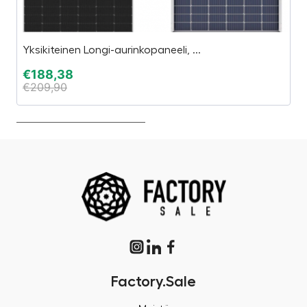
Yksikiteinen Longi-aurinkopaneeli, ...
Au
€
188,38
€
€
209,90
€
Factory.Sale