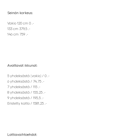
Seinän korkeus:
Vakio 120 cm 0 .-
133 cm 379,5 .-
146 cm 759 .-
Avattavat ikkunat:
5 yhdeksästä (vakio) / 0 .-
6 yhdeksästä / 74,75 .-
7 yhdeksästä / 115 .-
8 yhdeksästä / 155,25 .-
9 yhdeksästä / 195,5 .-
Eristetty katto / 1581,25 .-
Lattiavaihtoehdot: