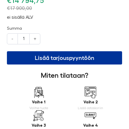
€
14 794,75
€
17 900,00
ei sisällä ALV
Summa
-
+
Lisää tarjouspyyntöön
Miten tilataan?
Vaihe 1
Vaihe 2
Valitse tuote
Lisää ostoskoriin
Vaihe 3
Vaihe 4