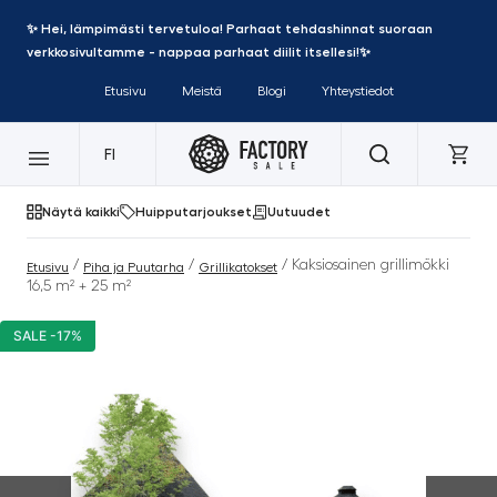
✨ Hei, lämpimästi tervetuloa! Parhaat tehdashinnat suoraan
verkkosivultamme - nappaa parhaat diilit itsellesi!✨
Etusivu
Meistä
Blogi
Yhteystiedot
FI
Näytä kaikki
Huipputarjoukset
Uutuudet
/
/
/ Kaksiosainen grillimökki
Etusivu
Piha ja Puutarha
Grillikatokset
16,5 m² + 25 m²
SALE -17%