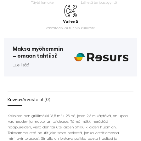
Täytä lomake
Lähetä tarjouspyyntö
Vaihe 5
Vastataan 24 tunnin kuluessa
Maksa myöhemmin
­– omaan tahtiisi!
Lue lisää
Kuvaus
Arvostelut (0)
Kaksiosainen grillimökki 16,5 m² + 25 m², jossa 2,5 m käytävä, on upea
kauneuden ja muotoilun taideteos. Tämä mökki herättää
naapureiden, vieraiden tai uteliaiden ohikulkijoiden huomion.
Takaamme, että nautit jokaisesta hetkestä, jonka vietät omassa
miniravintolassasi. Sinulla on loistava paikka paeta huoliasi ja