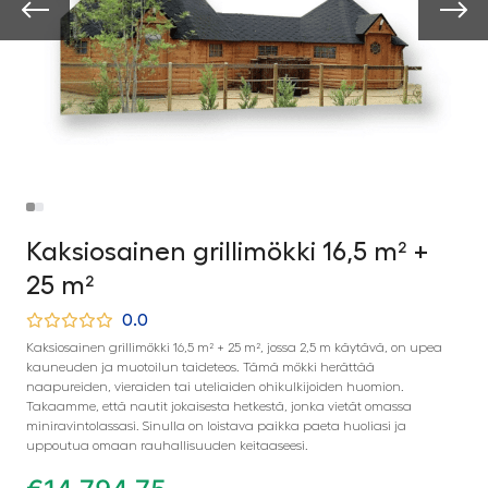
Kaksiosainen grillimökki 16,5 m² +
25 m²
0.0
Kaksiosainen grillimökki 16,5 m² + 25 m², jossa 2,5 m käytävä, on upea
kauneuden ja muotoilun taideteos. Tämä mökki herättää
naapureiden, vieraiden tai uteliaiden ohikulkijoiden huomion.
Takaamme, että nautit jokaisesta hetkestä, jonka vietät omassa
miniravintolassasi. Sinulla on loistava paikka paeta huoliasi ja
uppoutua omaan rauhallisuuden keitaaseesi.