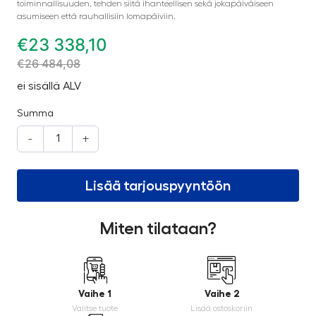
toiminnallisuuden, tehden siitä ihanteellisen sekä jokapäiväiseen
asumiseen että rauhallisiin lomapäiviin.
€
23 338,10
€
26 484,08
ei sisällä ALV
Summa
-
+
Lisää tarjouspyyntöön
Miten tilataan?
Vaihe 1
Vaihe 2
Valitse tuote
Lisää ostoskoriin