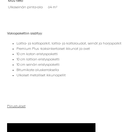
Muu tieto
Ulkoseinän pinta-ala
64 m²
Vakiopakettiin sisältyy:
Lattia- ja kattopalkit, lattia- ja kattolaudat, seinät ja harjapalkit
Premium Plus -kaksinkertaiset ikkunat ja ovet
10 cm katon eristyspaketti
10 cm lattian eristyspaketti
10 cm seinän eristyspaketti
Bitumikate aluskerroksella
Ulkoiset metalliset ikkunapellit
Piirustukset