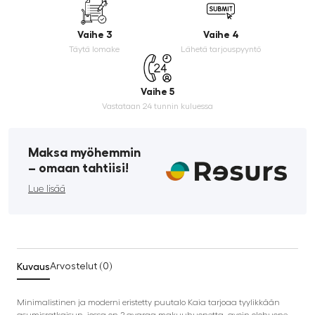
Vaihe 3
Vaihe 4
Täytä lomake
Lähetä tarjouspyyntö
Vaihe 5
Vastataan 24 tunnin kuluessa
Maksa myöhemmin
­– omaan tahtiisi!
Lue lisää
Kuvaus
Arvostelut (0)
Minimalistinen ja moderni eristetty puutalo Kaia tarjoaa tyylikkään
asumisratkaisun, jossa on 2 avaraa makuuhuonetta, avoin olohuone-