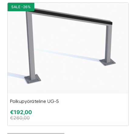
SALE -26%
S
Polkupyöräteline UG-5
Sä
€
192,00
€
€
260,00
€