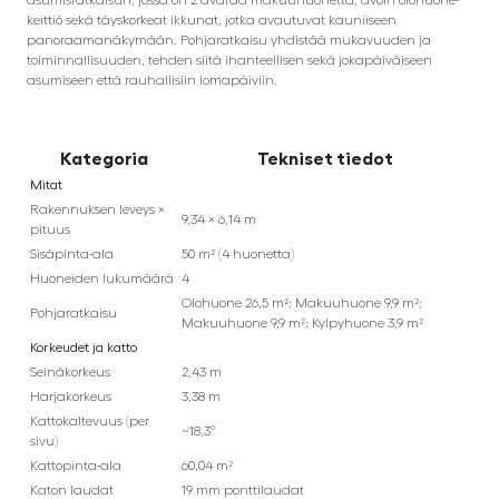
keittiö sekä täyskorkeat ikkunat, jotka avautuvat kauniiseen
panoraamanäkymään. Pohjaratkaisu yhdistää mukavuuden ja
toiminnallisuuden, tehden siitä ihanteellisen sekä jokapäiväiseen
asumiseen että rauhallisiin lomapäiviin.
Kategoria
Tekniset tiedot
Mitat
Rakennuksen leveys ×
9,34 × 6,14 m
pituus
Sisäpinta-ala
50 m² (4 huonetta)
Huoneiden lukumäärä
4
Olohuone 26,5 m²; Makuuhuone 9,9 m²;
Pohjaratkaisu
Makuuhuone 9,9 m²; Kylpyhuone 3,9 m²
Korkeudet ja katto
Seinäkorkeus
2,43 m
Harjakorkeus
3,38 m
Kattokaltevuus (per
~18,3°
sivu)
Kattopinta-ala
60,04 m²
Katon laudat
19 mm ponttilaudat