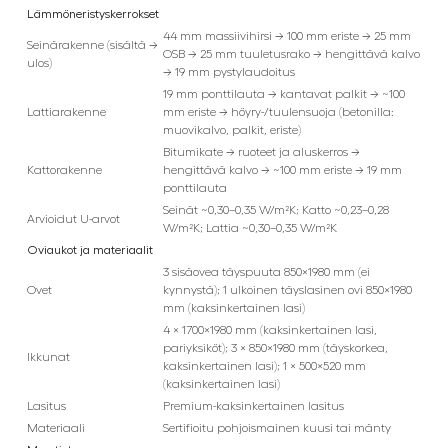
Lämmöneristyskerrokset
44 mm massiivihirsi → 100 mm eriste → 25 mm
Seinärakenne (sisältä →
OSB → 25 mm tuuletusrako → hengittävä kalvo
ulos)
→ 19 mm pystylaudoitus
19 mm ponttilauta → kantavat palkit → ~100
Lattiarakenne
mm eriste → höyry-/tuulensuoja (betonilla:
muovikalvo, palkit, eriste)
Bitumikate → ruoteet ja aluskerros →
Kattorakenne
hengittävä kalvo → ~100 mm eriste → 19 mm
ponttilauta
Seinät ~0,30–0,35 W/m²K; Katto ~0,23–0,28
Arvioidut U-arvot
W/m²K; Lattia ~0,30–0,35 W/m²K
Oviaukot ja materiaalit
3 sisäovea täyspuuta 850×1980 mm (ei
Ovet
kynnystä); 1 ulkoinen täyslasinen ovi 850×1980
mm (kaksinkertainen lasi)
4 × 1700×1980 mm (kaksinkertainen lasi,
pariyksiköt); 3 × 850×1980 mm (täyskorkea,
Ikkunat
kaksinkertainen lasi); 1 × 500×520 mm
(kaksinkertainen lasi)
Lasitus
Premium-kaksinkertainen lasitus
Materiaali
Sertifioitu pohjoismainen kuusi tai mänty