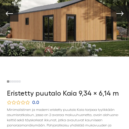
Eristetty puutalo Kaia 9,34 × 6,14 m
0.0
Minimalistinen ja moderni eristetty puutalo Kaia tarjoaa tyylikkään
asumisratkaisun, jossa on 2 avaraa makuuhuonetta, avoin olohuone-
keittiö sekä täyskorkeat ikkunat, jotka avautuvat kauniiseen
panoraamanäkymään. Pohjaratkaisu yhdistää mukavuuden ja