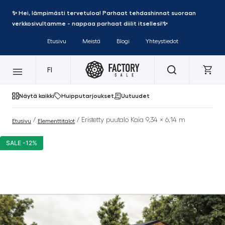
✨ Hei, lämpimästi tervetuloa! Parhaat tehdashinnat suoraan
verkkosivultamme - nappaa parhaat diilit itsellesi!✨
Etusivu
Meistä
Blogi
Yhteystiedot
FI
Näytä kaikki
Huipputarjoukset
Uutuudet
/
/ Eristetty puutalo Kaia 9,34 × 6,14 m
Etusivu
Elementtitalot
SALE -12%