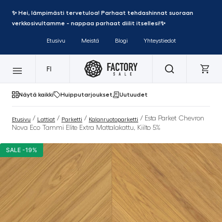
✨ Hei, lämpimästi tervetuloa! Parhaat tehdashinnat suoraan
verkkosivultamme - nappaa parhaat diilit itsellesi!✨
Etusivu
Meistä
Blogi
Yhteystiedot
FI
Näytä kaikki
Huipputarjoukset
Uutuudet
/
/
/
/ Esta Parket Chevron
Etusivu
Lattiat
Parketti
Kalanruotoparketti
Nova Eco Tammi Elite Extra Mattalakattu, Kiilto 5%
SALE -19%