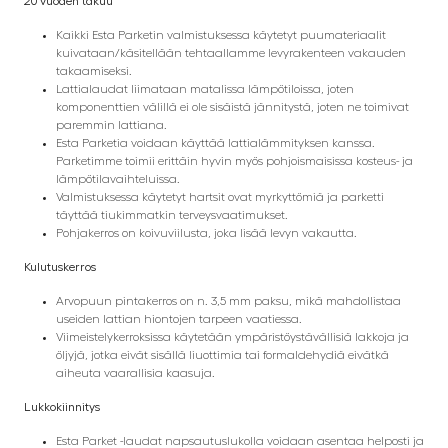
20 vuoden takuu
Kaikki Esta Parketin valmistuksessa käytetyt puumateriaalit
kuivataan/käsitellään tehtaallamme levyrakenteen vakauden
takaamiseksi.
Lattialaudat liimataan matalissa lämpötiloissa, joten
komponenttien välillä ei ole sisäistä jännitystä, joten ne toimivat
paremmin lattiana.
Esta Parketia voidaan käyttää lattialämmityksen kanssa.
Parketimme toimii erittäin hyvin myös pohjoismaisissa kosteus- ja
lämpötilavaihteluissa.
Valmistuksessa käytetyt hartsit ovat myrkyttömiä ja parketti
täyttää tiukimmatkin terveysvaatimukset.
Pohjakerros on koivuviilusta, joka lisää levyn vakautta.
Kulutuskerros
Arvopuun pintakerros on n. 3,5 mm paksu, mikä mahdollistaa
useiden lattian hiontojen tarpeen vaatiessa.
Viimeistelykerroksissa käytetään ympäristöystävällisiä lakkoja ja
öljyjä, jotka eivät sisällä liuottimia tai formaldehydiä eivätkä
aiheuta vaarallisia kaasuja.
Lukkokiinnitys
Esta Parket -laudat napsautuslukolla voidaan asentaa helposti ja