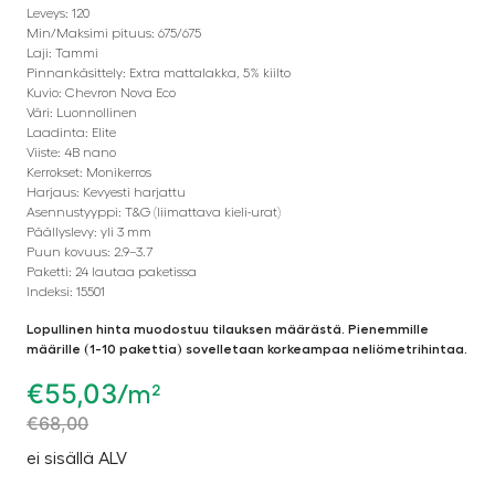
Leveys: 120
Min/Maksimi pituus: 675/675
Laji: Tammi
Pinnankäsittely: Extra mattalakka, 5% kiilto
Kuvio: Chevron Nova Eco
Väri: Luonnollinen
Laadinta: Elite
Viiste: 4B nano
Kerrokset: Monikerros
Harjaus: Kevyesti harjattu
Asennustyyppi: T&G (liimattava kieli-urat)
Päällyslevy: yli 3 mm
Puun kovuus: 2.9–3.7
Paketti: 24 lautaa paketissa
Indeksi: 15501
Lopullinen hinta muodostuu tilauksen määrästä. Pienemmille
määrille (1-10 pakettia) sovelletaan korkeampaa neliömetrihintaa.
€
55,03
/m²
€
68,00
ei sisällä ALV