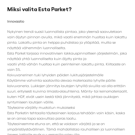
Miksi valita Esta Parket?
Innovaatio
Nykyinen trendi suosii luonnollista pintaa, joka yleensä saavutetaan
vain öljytyn pinnan avulla, mikä vaatii enemmän huoltoa kuin lakattu
pinta. Lakattu pinta on helppo puhdistaa ja ylläpitää, mutta se
näyttää vähemmän luonnolliselta.
Esta Parket tarjoaa innovatiivisen lakkauspinnoitteen järjestelmän, joka
näyttää yhtä luonnolliselta kuin öljytty pinta ja
vaatii yhtä vähän huoltoa kuin perinteinen lakattu pinta. Kiiltoaste on
vain 5%.
Koivuvanerinen tuki lyhyiden päiden lukitusjärjestelmälle
Käytämme vahvinta saatavilla olevaa materiaalia lyhyille päille:
koivuvaneria. Lukkojen jännitys lautojen lyhyillä sivuilla voi olla erittäin
suuri, erityisesti kuivina ilmasto-olosuhteina. Mänty- tai keinomateriaalit,
kuten HDF, eivät usein kestä tätä jännitystä, mikä johtaa aukkojen
syntymiseen lautojen välille.
Täyteaine värjätty muotoilun mukaiseksi
Esta Parketin tehtaalla täyteaineen korjaus tehdään vain käsin, koska
se on ainoa tapa saavuttaa paras laatu.
Täyteaineemme etuna on, että se voidaan värjätä ja se on
ympäristöystävällinen. Tämä mahdollistaa rauhallisen ja luonnollisen
ilmeen lattioille myös suuremmilla solmuilla.