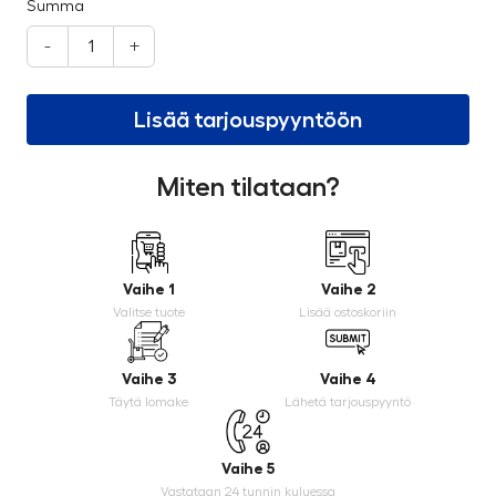
Summa
-
+
Lisää tarjouspyyntöön
Miten tilataan?
Vaihe 1
Vaihe 2
Valitse tuote
Lisää ostoskoriin
Vaihe 3
Vaihe 4
Täytä lomake
Lähetä tarjouspyyntö
Vaihe 5
Vastataan 24 tunnin kuluessa