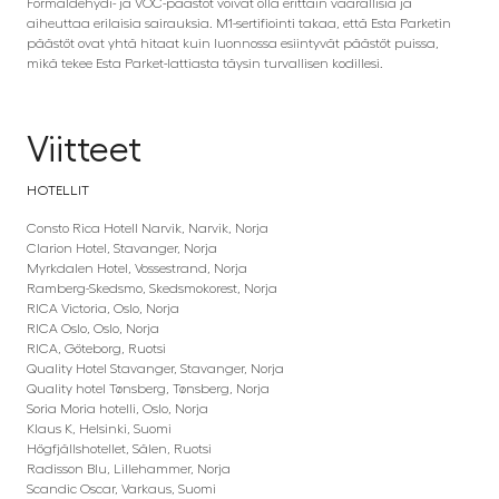
Formaldehydi- ja VOC-päästöt voivat olla erittäin vaarallisia ja
aiheuttaa erilaisia sairauksia. M1-sertifiointi takaa, että Esta Parketin
päästöt ovat yhtä hitaat kuin luonnossa esiintyvät päästöt puissa,
mikä tekee Esta Parket-lattiasta täysin turvallisen kodillesi.
Viitteet
HOTELLIT
Consto Rica Hotell Narvik, Narvik, Norja
Clarion Hotel, Stavanger, Norja
Myrkdalen Hotel, Vossestrand, Norja
Ramberg-Skedsmo, Skedsmokorest, Norja
RICA Victoria, Oslo, Norja
RICA Oslo, Oslo, Norja
RICA, Göteborg, Ruotsi
Quality Hotel Stavanger, Stavanger, Norja
Quality hotel Tønsberg, Tønsberg, Norja
Soria Moria hotelli, Oslo, Norja
Klaus K, Helsinki, Suomi
Högfjällshotellet, Sälen, Ruotsi
Radisson Blu, Lillehammer, Norja
Scandic Oscar, Varkaus, Suomi