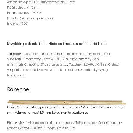
Asennustyyppi: T&G (liimattava kieli-urat)
Päällyslevy: yli 3 mm
Puun kovuus: 2.9–3.7
Paketti: 24 lautaa paketissa
Indeksi: 15501
Myydään pakkauksittain. Hinta on ilmoitettu neliömetriä kohti.
Tärkeää:
Tuote on suunniteltu normaaliin asuinkäyttöön, jossa
suositeltu ilmankosteus on 40–60 % ja lattialämmityksen
enimmäislämpötila 27 celsiusastetta. Tuotteen käyttö äärimmäisissä
ympäristöolosuhteissa voi vaikuttaa tuotteen suorituskykyyn ja
takuuseen.
Rakenne
Nova, 13 mm paksu, jossa 0,5 mm pintakerros / 2,5 mm toinen kerros / 8,5
mm kolmas kerros / 1,5 mm koivuinen taustakerros
Pinta: Massiivi eurooppalaista tammea / Toinen kerros: Saarnipuuta /
Kolmas kerros: Kuusta / Pohja: Koivuviilua