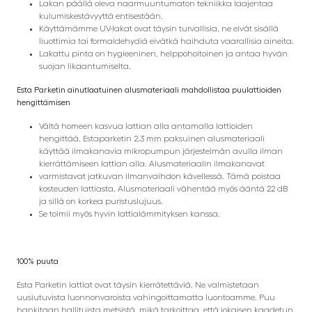
Lakan päällä oleva naarmuuntumaton tekniikka laajentaa
kulumiskestävyyttä entisestään.
Käyttämämme UV-lakat ovat täysin turvallisia, ne eivät sisällä
liuottimia tai formaldehydiä eivätkä haihduta vaarallisia aineita.
Lakattu pinta on hygieeninen, helppohoitoinen ja antaa hyvän
suojan likaantumiselta.
Esta Parketin ainutlaatuinen alusmateriaali mahdollistaa puulattioiden
hengittämisen
Vältä homeen kasvua lattian alla antamalla lattioiden
hengittää. Estaparketin 2,3 mm paksuinen alusmateriaali
käyttää ilmakanavia mikropumpun järjestelmän avulla ilman
kierrättämiseen lattian alla. Alusmateriaalin ilmakanavat
varmistavat jatkuvan ilmanvaihdon kävellessä. Tämä poistaa
kosteuden lattiasta. Alusmateriaali vähentää myös ääntä 22 dB
ja sillä on korkea puristuslujuus.
Se toimii myös hyvin lattialämmityksen kanssa.
100% puuta
Esta Parketin lattiat ovat täysin kierrätettäviä. Ne valmistetaan
uusiutuvista luonnonvaroista vahingoittamatta luontoamme. Puu
hankitaan hallituista metsistä, mikä tarkoittaa, että jokaisen kaadetun