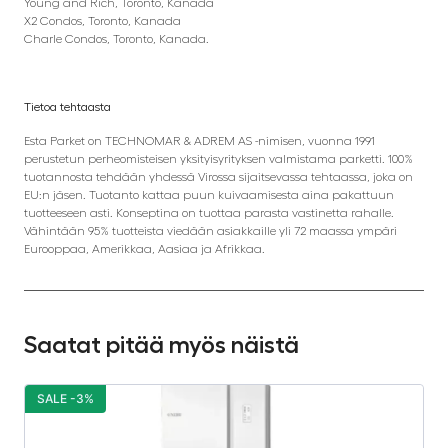
Young and Rich, Toronto, Kanada
X2 Condos, Toronto, Kanada
Charle Condos, Toronto, Kanada.
Tietoa tehtaasta
Esta Parket on TECHNOMAR & ADREM AS -nimisen, vuonna 1991
perustetun perheomisteisen yksityisyrityksen valmistama parketti. 100%
tuotannosta tehdään yhdessä Virossa sijaitsevassa tehtaassa, joka on
EU:n jäsen. Tuotanto kattaa puun kuivaamisesta aina pakattuun
tuotteeseen asti. Konseptina on tuottaa parasta vastinetta rahalle.
Vähintään 95% tuotteista viedään asiakkaille yli 72 maassa ympäri
Eurooppaa, Amerikkaa, Aasiaa ja Afrikkaa.
Saatat pitää myös näistä
SALE -3%
S