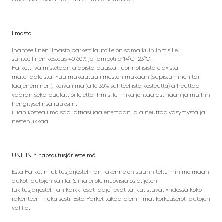
Ilmasto
Ihanteellinen ilmasto parkettilautoille on sama kuin ihmisille:
suhteellinen kosteus 40-60% ja lämpötila 14°C–23°C.
Parketti valmistetaan aidoista puusta, luonnollisista elävistä
materiaaleista. Puu mukautuu ilmaston mukaan (supistuminen tai
laajeneminen). Kuiva ilma (alle 30% suhteellista kosteutta) aiheuttaa
vaaran sekä puulattioille että ihmisille, mikä johtaa astmaan ja muihin
hengityselinsairauksiin.
Liian kostea ilma saa lattiasi laajenemaan ja aiheuttaa väsymystä ja
nestehukkaa.
UNILIN:n napsautusjärjestelmä
Esta Parketin lukitusjärjestelmän rakenne on suunniteltu minimoimaan
aukot lautojen välillä. Siinä ei ole muovisia osia, joten
lukitusjärjestelmän kaikki osat laajenevat tai kutistuvat yhdessä koko
rakenteen mukaisesti. Esta Parket takaa pienimmät korkeuserot lautojen
välillä.