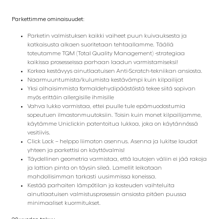
Parkettimme ominaisuudet:
Parketin valmistuksen kaikki vaiheet puun kuivauksesta ja
katkaisusta alkaen suoritetaan tehtaallamme. Täällä
toteutamme TQM (Total Quality Management) -strategiaa
kaikissa prosesseissa parhaan laadun varmistamiseksi!
Korkea kestävyys ainutlaatuisen Anti-Scratch-tekniikan ansiosta.
Naarmuuntumista/kulumista kestävämpi kuin kilpailijat
Yksi alhaisimmista formaldehydipäästöistä tekee siitä sopivan
myös erittäin allergisille ihmisille
Vahva lukko varmistaa, ettei puulle tule epämuodostumia
sopeutuen ilmastonmuutoksiin. Toisin kuin monet kilpailijamme,
käytämme Uniclickin patentoitua lukkoa, joka on käytännössä
vesitiivis.
Click Lock – helppo liimaton asennus. Asenna ja lukitse laudat
yhteen ja parkettisi on käyttövalmis!
Täydellinen geometria varmistaa, että lautojen väliin ei jää rakoja
ja lattian pinta on täysin sileä. Lamellit leikataan
mahdollisimman tarkasti uusimmissa koneissa.
Kestää parhaiten lämpötilan ja kosteuden vaihteluita
ainutlaatuisen valmistusprosessin ansiosta pitäen puussa
minimaaliset kuormitukset.