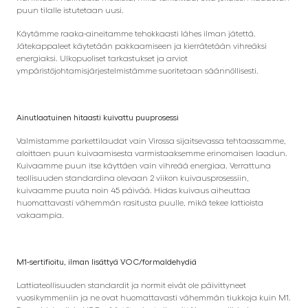
puun tilalle istutetaan uusi.
Käytämme raaka-aineitamme tehokkaasti lähes ilman jätettä.
Jätekappaleet käytetään pakkaamiseen ja kierrätetään vihreäksi
energiaksi. Ulkopuoliset tarkastukset ja arviot
ympäristöjohtamisjärjestelmistämme suoritetaan säännöllisesti.
Ainutlaatuinen hitaasti kuivattu puuprosessi
Valmistamme parkettilaudat vain Virossa sijaitsevassa tehtaassamme,
aloittaen puun kuivaamisesta varmistaaksemme erinomaisen laadun.
Kuivaamme puun itse käyttäen vain vihreää energiaa. Verrattuna
teollisuuden standardina olevaan 2 viikon kuivausprosessiin,
kuivaamme puuta noin 45 päivää. Hidas kuivaus aiheuttaa
huomattavasti vähemmän rasitusta puulle, mikä tekee lattioista
vakaampia.
M1-sertifioitu, ilman lisättyä VOC/formaldehydiä
Lattiateollisuuden standardit ja normit eivät ole päivittyneet
vuosikymmeniin ja ne ovat huomattavasti vähemmän tiukkoja kuin M1.