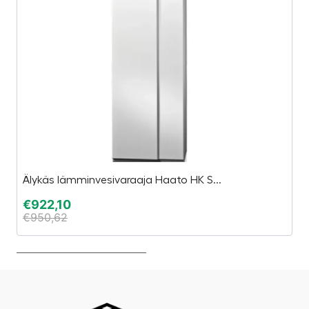
Älykäs lämminvesivaraaja Haato HK S...
“
€
922,10
€
€
950,62
€