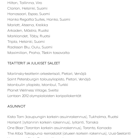
Hilton, Tallinna, Viro
Clarion, Helsinki, Suomi
Hanasaari, Espoo, Suomi
Hanko Regatta Suites, Hanko, Suomi
Mariott, Ateena, Kreikka
Arkaden, Mästra, Ruotsi
Marklandet, Täby, Ruotsi
Tripla, Helsinki, Suomi
Radisson Blu, Oulu, Suomi
Maximilian, Praha, Tšekin tasavalta
TEATTERIT JA JULKISET SALEET
Mariinsky-teatterin orkesterisali, Pietari, Venäjä
Saint Petersburgin talousyliopisto, Pietari, Venäjä
Istanbulin yliopisto, Istanbul, Turkki
Planet Wellness Village, Sveitsi
Lontoon 2012 olympialaisten koripallokentät
ASUNNOT
Kista Torn (kaupungin korkein asuinrakennus), Tukholma, Ruotsi
Horisont (Jyllannin korkein rakennus), Jyllanti, Tanska
One Bloor (Toronton korkein asuinrakennus), Toronto, Kanada
The Alba Takapuna -kerrostalot (alueen korkein rakennus), Uusi-Seelanti