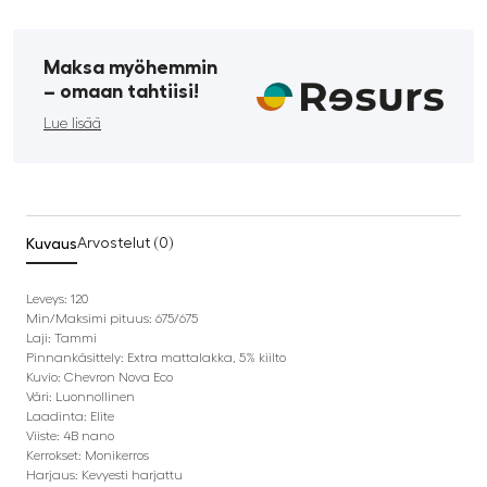
Maksa myöhemmin
­– omaan tahtiisi!
Lue lisää
Kuvaus
Arvostelut (0)
Leveys: 120
Min/Maksimi pituus: 675/675
Laji: Tammi
Pinnankäsittely: Extra mattalakka, 5% kiilto
Kuvio: Chevron Nova Eco
Väri: Luonnollinen
Laadinta: Elite
Viiste: 4B nano
Kerrokset: Monikerros
Harjaus: Kevyesti harjattu