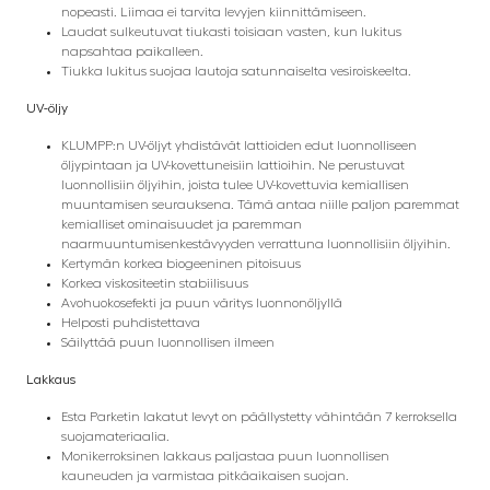
nopeasti. Liimaa ei tarvita levyjen kiinnittämiseen.
Laudat sulkeutuvat tiukasti toisiaan vasten, kun lukitus
napsahtaa paikalleen.
Tiukka lukitus suojaa lautoja satunnaiselta vesiroiskeelta.
UV-öljy
KLUMPP:n UV-öljyt yhdistävät lattioiden edut luonnolliseen
öljypintaan ja UV-kovettuneisiin lattioihin. Ne perustuvat
luonnollisiin öljyihin, joista tulee UV-kovettuvia kemiallisen
muuntamisen seurauksena. Tämä antaa niille paljon paremmat
kemialliset ominaisuudet ja paremman
naarmuuntumisenkestävyyden verrattuna luonnollisiin öljyihin.
Kertymän korkea biogeeninen pitoisuus
Korkea viskositeetin stabiilisuus
Avohuokosefekti ja puun väritys luonnonöljyllä
Helposti puhdistettava
Säilyttää puun luonnollisen ilmeen
Lakkaus
Esta Parketin lakatut levyt on päällystetty vähintään 7 kerroksella
suojamateriaalia.
Monikerroksinen lakkaus paljastaa puun luonnollisen
kauneuden ja varmistaa pitkäaikaisen suojan.