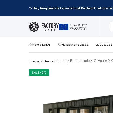
✨ Hei, lämpimästi tervetuloa! Parhaat tehdashin
Näytä kaikki
Huipputarjoukset
Uutuude
/
/ Elementtitalo MO-House 9,1
Etusivu
Elementtitalot
SALE -9%