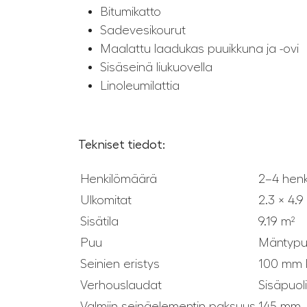
Bitumikatto
Sadevesikourut
Maalattu laadukas puuikkuna ja -ovi
Sisäseinä liukuovella
Linoleumilattia
Tekniset tiedot:
Henkilömäärä
2–4 henk
Ulkomitat
2.3 × 4.9
Sisätila
9.19 m²
Puu
Mäntyp
Seinien eristys
100 mm ki
Verhouslaudat
Sisäpuol
Valmiin seinäelementin paksuus
145 mm