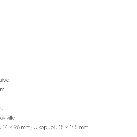
ilöä
 m
uu
vivilla
i: 14 × 96 mm; Ulkopuoli: 18 × 145 mm