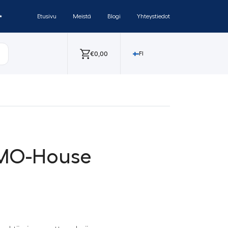
✨
Etusivu
Meistä
Blogi
Yhteystiedot
€
0,00
FI
 MO-House