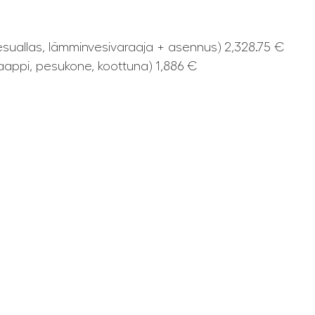
esuallas, lämminvesivaraaja + asennus) 2,328.75 €
äkaappi, pesukone, koottuna) 1,886 €