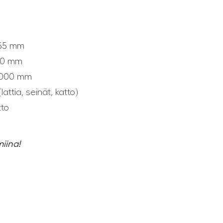
955 mm
150 mm
2000 mm
attia, seinät, katto)
tto
miina!