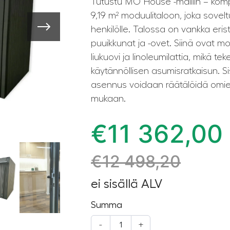
Tutustu MO House -malliin – komp
9,19 m² moduulitaloon, joka sovel
henkilölle. Talossa on vankka eris
puuikkunat ja -ovet. Siinä ovat 
liukuovi ja linoleumilattia, mikä tek
käytännöllisen asumisratkaisun. Sis
asennus voidaan räätälöidä omien
mukaan.
€
11 362,00
€
12 498,20
ei sisällä ALV
Summa
-
+