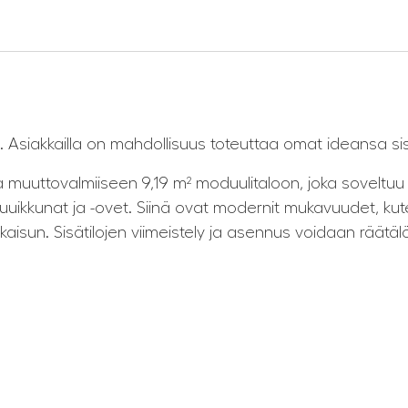
 Asiakkailla on mahdollisuus toteuttaa omat ideansa sisäti
 muuttovalmiiseen 9,19 m² moduulitaloon, joka soveltuu 
uuikkunat ja -ovet. Siinä ovat modernit mukavuudet, kuten
atkaisun. Sisätilojen viimeistely ja asennus voidaan räät