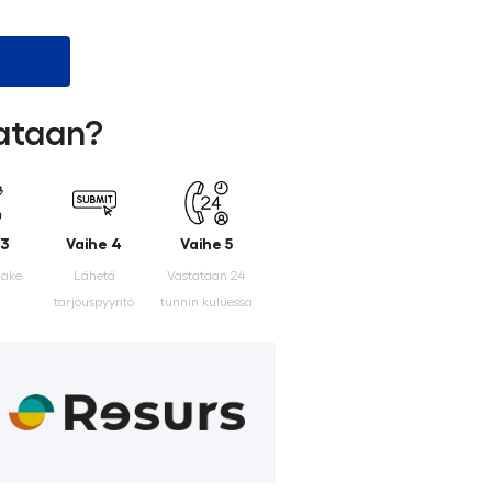
lataan?
 3
Vaihe 4
Vaihe 5
make
Lähetä
Vastataan 24
tarjouspyyntö
tunnin kuluessa