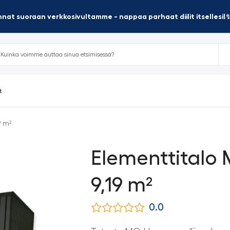
nat suoraan verkkosivultamme - nappaa parhaat diilit itsellesi!
t
9 m²
Elementtitalo
9,19 m²
0.0