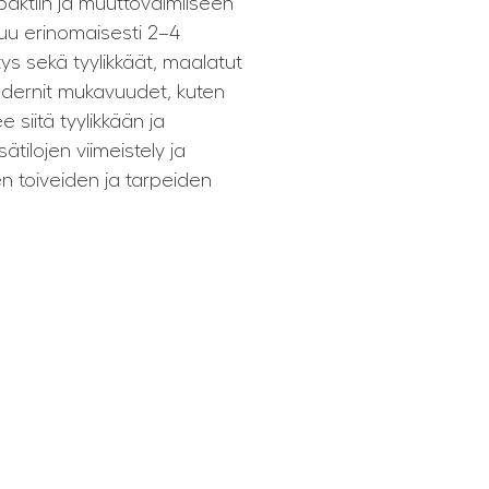
aktiin ja muuttovalmiiseen
tuu erinomaisesti 2–4
tys sekä tyylikkäät, maalatut
modernit mukavuudet, kuten
ee siitä tyylikkään ja
ätilojen viimeistely ja
 toiveiden ja tarpeiden