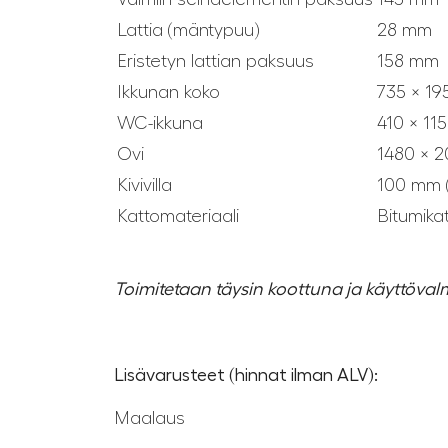
Lattia (mäntypuu)
28 mm
Eristetyn lattian paksuus
158 mm
Ikkunan koko
735 × 1
WC-ikkuna
410 × 1
Ovi
1480 × 
Kivivilla
100 mm (l
Kattomateriaali
Bitumika
Toimitetaan täysin koottuna ja käyttöval
Lisävarusteet (hinnat ilman ALV):
Maalaus