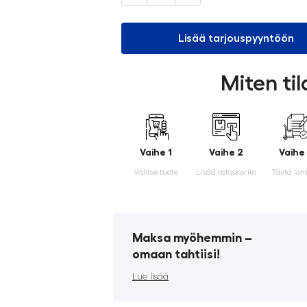
Lisää tarjouspyyntöön
Miten ti
Vaihe 1
Vaihe 2
Vaihe
Valitse tuote
Lisää ostoskoriin
Täytä lo
Maksa myöhemmin ­–
omaan tahtiisi!
Lue lisää