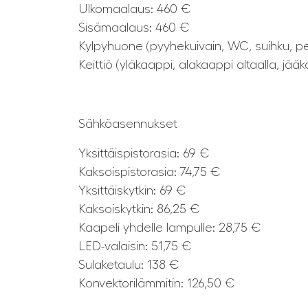
Ulkomaalaus: 460 €
Sisämaalaus: 460 €
Kylpyhuone (pyyhekuivain, WC, suihku, p
Keittiö (yläkaappi, alakaappi altaalla, jä
Sähköasennukset
Yksittäispistorasia: 69 €
Kaksoispistorasia: 74,75 €
Yksittäiskytkin: 69 €
Kaksoiskytkin: 86,25 €
Kaapeli yhdelle lampulle: 28,75 €
LED-valaisin: 51,75 €
Sulaketaulu: 138 €
Konvektorilämmitin: 126,50 €