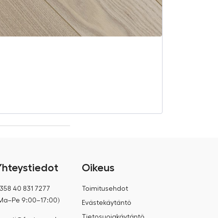
Woodengold t
€
51,48
€
56,63
Yhteystiedot
Oikeus
358 40 831 7277
Toimitusehdot
Ma–Pe 9:00–17:00)
Evästekäytäntö
Tietosuojakäytäntö