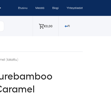
✨
Etusivu
Meistä
Blogi
Yhteystiedot
€
0,00
FI
el (lakattu)
Purebamboo
 Caramel