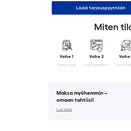
Lisää tarjouspyyntöön
Miten ti
Vaihe 1
Vaihe 2
Vaihe
Valitse tuote
Lisää ostoskoriin
Täytä lo
Maksa myöhemmin ­–
omaan tahtiisi!
Lue lisää