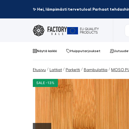
✨ Hei, lämpimästi tervetuloa! Parhaat tehdashin
Näytä kaikki
Huipputarjoukset
Uutuude
/
/
/
/
Etusivu
Lattiat
Parketti
Bambulattia
MOSO P
SALE -13%