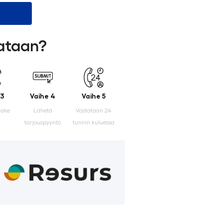
lataan?
 3
Vaihe 4
Vaihe 5
make
Lähetä
Vastataan 24
tarjouspyyntö
tunnin kuluessa