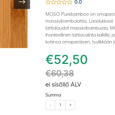
0.0
MOSO Purebamboo on omaperäin
massiivibambulattia. Laadukkaat
lattialaudat massiivibambusta
ihanteellinen lattiavalinta kaikille,
kotiinsa omaperäisen, tyylikkään j
€
52,50
€
60,38
ei sisällä ALV
Summa
-
+