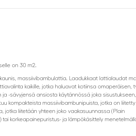
elle on 30 m2.
is, massiivibambulattia. Laadukkaat lattialaudat ma
alinta kaikille, jotka haluavat kotiinsa omaperäisen, t
en ja -sävyjensä ansiosta käytännössä joka sisustukseen
kompakteista massiivibambunipuista, jotka on liitetty 
, jotka liitetään yhteen joko vaakasuunnassa (Plain
tai korkeapainepuristus- ja lämpökäsittely menetelmäll