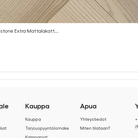
stone Extra Mattalakatt...
ale
Kauppa
Apua
Kauppa
Yhteystiedot
+
(
kat
Tarjouspyyntölomake
Miten tilataan?
Kampanjat