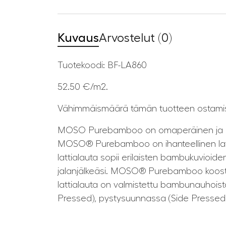
Kuvaus
Arvostelut (0)
Tuotekoodi: BF-LA860
52.50 €/m2.
Vähimmäismäärä tämän tuotteen ostamis
MOSO Purebamboo on omaperäinen ja kaun
MOSO® Purebamboo on ihanteellinen lattiav
lattialauta sopii erilaisten bambukuvioid
jalanjälkeäsi. MOSO® Purebamboo koostuu 
lattialauta on valmistettu bambunauhoista
Pressed), pystysuunnassa (Side Pressed) 