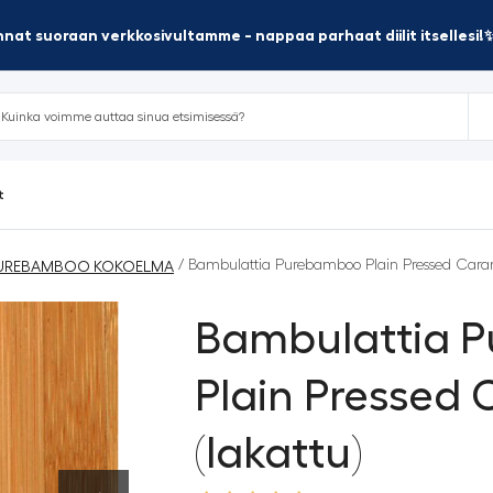
nat suoraan verkkosivultamme - nappaa parhaat diilit itsellesi!
t
/ Bambulattia Purebamboo Plain Pressed Caram
UREBAMBOO KOKOELMA
Bambulattia 
Plain Pressed
(lakattu)