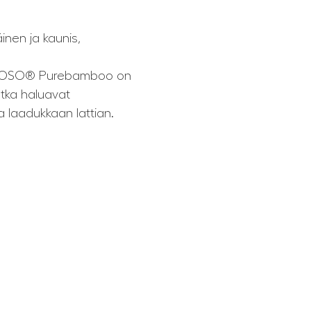
en ja kaunis,
. MOSO® Purebamboo on
 jotka haluavat
a laadukkaan lattian.