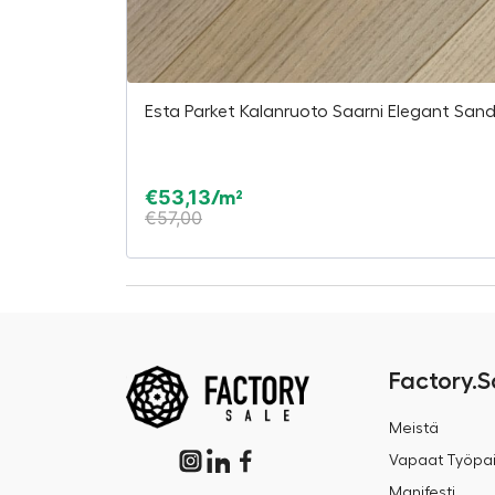
Esta Parket Kalanruoto Saarni Elegant Sand
€
53,13
/m²
€
57,00
Factory.S
Meistä
Vapaat Työpai
Manifesti