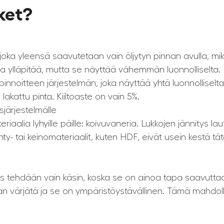
rket?
a, joka yleensä saavutetaan vain öljytyn pinnan avulla, m
ja ylläpitää, mutta se näyttää vähemmän luonnolliselta.
innoitteen järjestelmän, joka näyttää yhtä luonnolliselta k
lakattu pinta. Kiiltoaste on vain 5%.
sjärjestelmälle
lia lyhyille päille: koivuvaneria. Lukkojen jännitys lautojen
nty- tai keinomateriaalit, kuten HDF, eivät usein kestä tä
aus tehdään vain käsin, koska se on ainoa tapa saavutta
värjätä ja se on ympäristöystävällinen. Tämä mahdollis