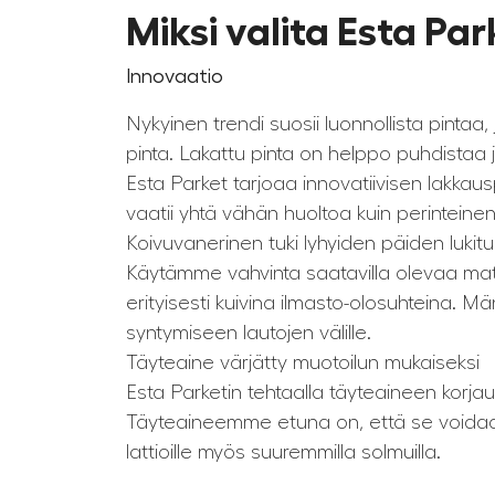
Miksi valita Esta Pa
Innovaatio
Nykyinen trendi suosii luonnollista pinta
pinta. Lakattu pinta on helppo puhdistaa 
Esta Parket tarjoaa innovatiivisen lakkausp
vaatii yhtä vähän huoltoa kuin perinteinen 
Koivuvanerinen tuki lyhyiden päiden lukitu
Käytämme vahvinta saatavilla olevaa materiaa
erityisesti kuivina ilmasto-olosuhteina. Mä
syntymiseen lautojen välille.
Täyteaine värjätty muotoilun mukaiseksi
Esta Parketin tehtaalla täyteaineen korj
Täyteaineemme etuna on, että se voidaan 
lattioille myös suuremmilla solmuilla.