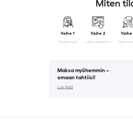
Miten ti
Vaihe 1
Vaihe 2
Vaihe
Valitse tuote
Lisää ostoskoriin
Täytä lo
Maksa myöhemmin ­–
omaan tahtiisi!
Lue lisää