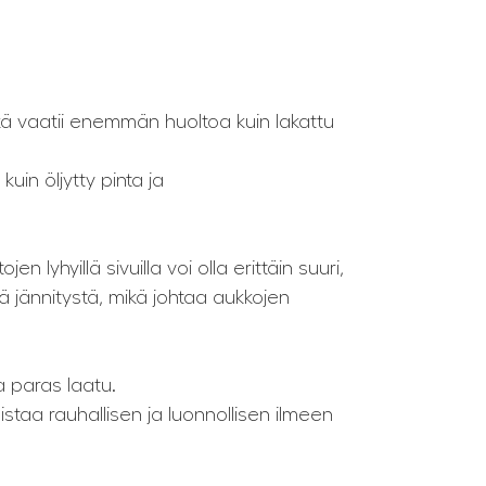
ikä vaatii enemmän huoltoa kuin lakattu
uin öljytty pinta ja
 lyhyillä sivuilla voi olla erittäin suuri,
tä jännitystä, mikä johtaa aukkojen
a paras laatu.
taa rauhallisen ja luonnollisen ilmeen