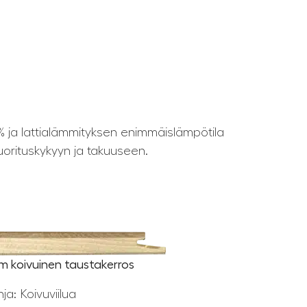
% ja lattialämmityksen enimmäislämpötila
uorituskykyyn ja takuuseen.
mm koivuinen taustakerros
a: Koivuviilua