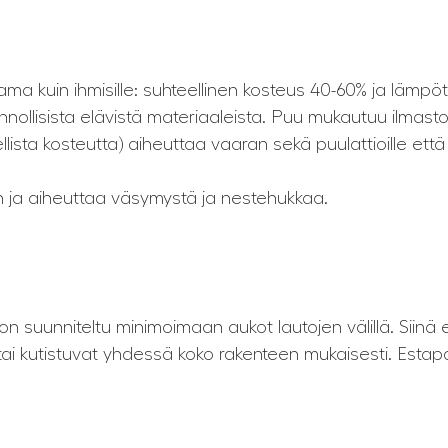
 sama kuin ihmisille: suhteellinen kosteus 40-60% ja lämpö
onnollisista elävistä materiaaleista. Puu mukautuu ilmas
llista kosteutta) aiheuttaa vaaran sekä puulattioille että
an ja aiheuttaa väsymystä ja nestehukkaa.
on suunniteltu minimoimaan aukot lautojen välillä. Siinä e
t tai kutistuvat yhdessä koko rakenteen mukaisesti. Est