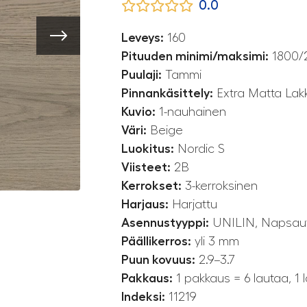
0.0
Leveys:
160
Pituuden minimi/maksimi:
1800/
Puulaji:
Tammi
Pinnankäsittely:
Extra Matta Lakka
Kuvio:
1-nauhainen
Väri:
Beige
Luokitus:
Nordic S
Viisteet:
2B
Kerrokset:
3-kerroksinen
Harjaus:
Harjattu
Asennustyyppi:
UNILIN, Napsauta
Päällikerros:
yli 3 mm
Puun kovuus:
2.9–3.7
Pakkaus:
1 pakkaus = 6 lautaa, 1 
Indeksi:
11219