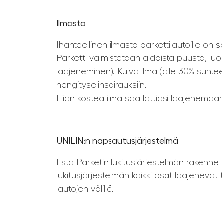
Ilmasto
Ihanteellinen ilmasto parkettilautoille on
Parketti valmistetaan aidoista puusta, lu
laajeneminen). Kuiva ilma (alle 30% suhtee
hengityselinsairauksiin.
Liian kostea ilma saa lattiasi laajenema
UNILIN:n napsautusjärjestelmä
Esta Parketin lukitusjärjestelmän rakenne 
lukitusjärjestelmän kaikki osat laajeneva
lautojen välillä.