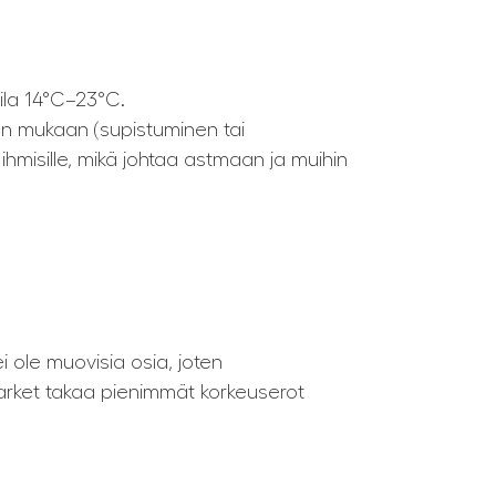
tila 14°C–23°C.
ton mukaan (supistuminen tai
 ihmisille, mikä johtaa astmaan ja muihin
i ole muovisia osia, joten
aparket takaa pienimmät korkeuserot