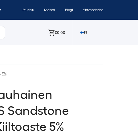
✨
Etusivu
Meistä
Blogi
Yhteystiedot
€
0,00
FI
e 5%
nauhainen
S Sandstone
iiltoaste 5%