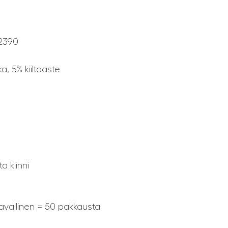
2390
, 5% kiiltoaste
 kiinni
lavallinen = 50 pakkausta