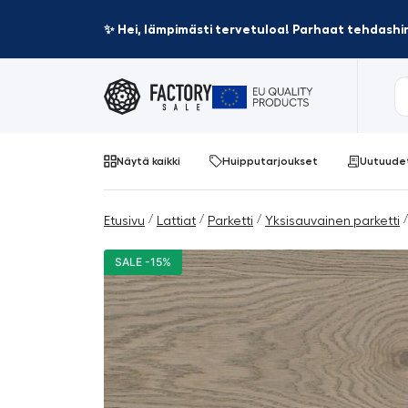
✨ Hei, lämpimästi tervetuloa! Parhaat tehdashin
Näytä kaikki
Huipputarjoukset
Uutuude
/
/
/
/
Etusivu
Lattiat
Parketti
Yksisauvainen parketti
SALE -15%