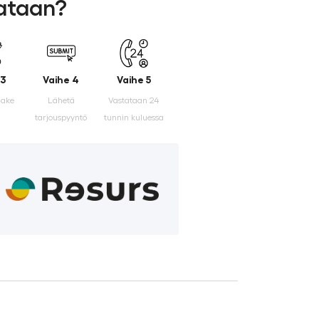
lataan?
 3
Vaihe 4
Vaihe 5
make
Lähetä
Vastataan 24
tarjouspyyntö
tunnin kuluessa