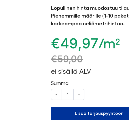
Lopullinen hinta muodostuu til
Pienemmille määrille (1-10 paket
korkeampaa neliömetrihintaa.
€
49,97
/m²
€
59,00
ei sisällä ALV
Summa
-
+
Lisää tarjouspyyntöön