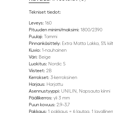
Tekniset tiedot:
Leveys:
160
Pituuden minimi/maksimi:
1800/2390
Puulaji:
Tammi
Pinnankäsittely:
Extra Matta Lakka, 5% kiil
Kuvio:
1-nauhainen
Väri:
Beige
Luokitus:
Nordic S
Viisteet:
2B
Kerrokset:
3-kerroksinen
Harjaus:
Harjattu
Asennustyyppi:
UNILIN, Napsauta kiinni
Päällikerros:
yli 3 mm
Puun kovuus:
2.9–3.7
Pakkaus:
1 pakkaus = 6 lautaa, 1 lavallin