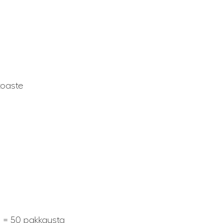
toaste
en = 50 pakkausta