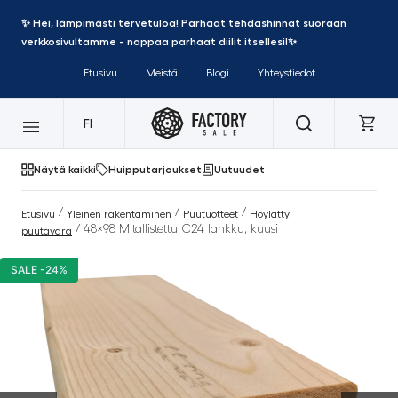
✨ Hei, lämpimästi tervetuloa! Parhaat tehdashinnat suoraan
verkkosivultamme - nappaa parhaat diilit itsellesi!✨
Etusivu
Meistä
Blogi
Yhteystiedot
FI
Näytä kaikki
Huipputarjoukset
Uutuudet
/
/
/
Etusivu
Yleinen rakentaminen
Puutuotteet
Höylätty
/ 48×98 Mitallistettu C24 lankku, kuusi
puutavara
SALE -24%