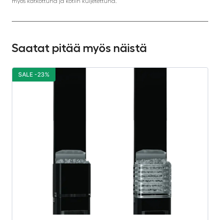
myös katkottuna ja kotiin kuljetettuna.
Saatat pitää myös näistä
SALE -23%
S