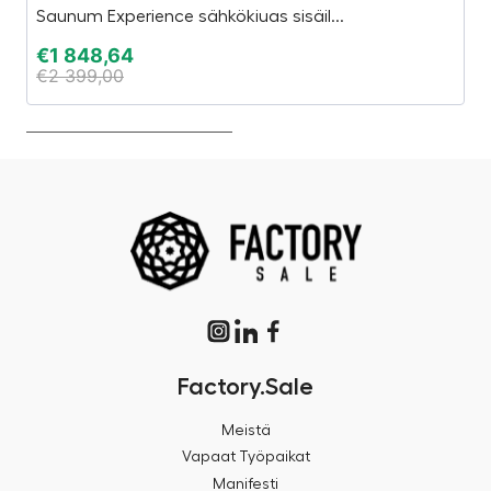
Saunum Experience sähkökiuas sisäil...
In
€
1 848,64
€
€
2 399,00
€
Factory.Sale
Meistä
Vapaat Työpaikat
Manifesti