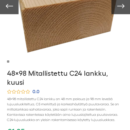
48×98 Mitallistettu C24 lankku,
kuusi
0.0
48×98 mitallistettu C24 lankku on 48 mm paksua ja 98 mm leveää
lujuusluokiteltua, CE-merkittyä ja karkeahöylättyä puutavaraa. Se on
mittatarkkaa sahatavaraa, joka sopii runkoon ja rakenteisiin.
Kantavissa rakenteissa käytetään aina lujuuslajiteltua puutavaraa.
C24-lujuusluokka on yleisin rakentamisessa käytetty lujuusluokkaa.