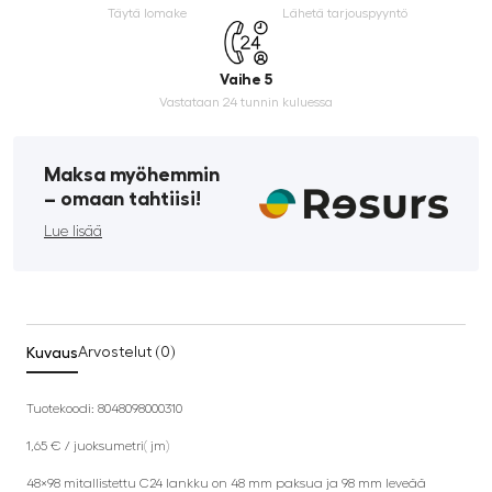
Täytä lomake
Lähetä tarjouspyyntö
Vaihe 5
Vastataan 24 tunnin kuluessa
Maksa myöhemmin
­– omaan tahtiisi!
Lue lisää
Kuvaus
Arvostelut (0)
Tuotekoodi:
8048098000310
1,65 € / juoksumetri( jm)
48×98 mitallistettu C24 lankku on 48 mm paksua ja 98 mm leveää