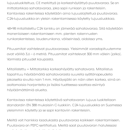
lujuusluokiteltua, CE merkittyä ja karkeahöylättyä puutavaraa. Se on
mittatarkkaa sahatavaraa, joka sopii runkoon ja rakenteisiin.
Kantavissa rakenteissa käytetään aina lujuuslajiteltua puutavaraa.
C24-lujuusluokka on yleisin rakentamisessa käytetty lujuusluokkaa.
48×98 mitallistettu C24 lankku on jämerää sahatavaraa. Sitä käytetään
monenlaiseen rakentamiseen mm. pienten rakennusten
runkorakenteissa, lauderunkona, väliseinissä, aidoissa yms.
Pituusmitat vaihtelevat puutavarassa. Yleisimmät varastopituutemme
ovat välillä 3,6 – 6 metriä. Pituusmitat vaihtelevat 300 mm välein (jalka).
Varmista pituudet kaupasta.
Mitallistettu = Mittatarkka karkeahöylätty sahatavara. Mitallistus
tapahtuu höyläämällä sahatavarasta suurella syöttönopeudella
jokaiselta sivulta noin 1 mm. Höyläysjälki on näin ollen karkea, siinä on
aaltomaisia harjanteita ja lisäksi tuotteessa saattaa esiintyä
höyläämättömiä alueita.
Kantavissa rakenteissa käytettävä sahatavaran lujuus luokitellaan
standardin EN 388 mukaisiin C-luokkiin. C24 lujuusluokka on Suomessa
yleisimmin käytetty ja se sopii kantaviin rakenteisiin.
Meiltä voit hankkia laadukasta puutavaraa kaikkeen rakentamiseen.
Puutavara on PEFC-sertifioitua. Meiltä saat puutavaran halutessasi