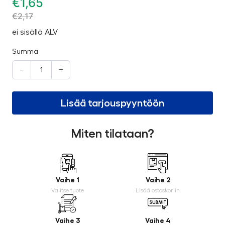
€
1,65
€
2,17
ei sisällä ALV
Summa
-
+
Lisää tarjouspyyntöön
Miten tilataan?
Vaihe 1
Vaihe 2
Valitse tuote
Lisää ostoskoriin
Vaihe 3
Vaihe 4