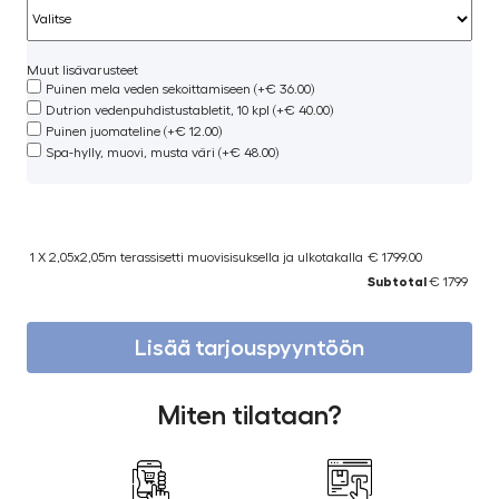
Muut lisävarusteet
Puinen mela veden sekoittamiseen (+€ 36.00)
Dutrion vedenpuhdistustabletit, 10 kpl (+€ 40.00)
Puinen juomateline (+€ 12.00)
Spa-hylly, muovi, musta väri (+€ 48.00)
1 X 2,05x2,05m terassisetti muovisisuksella ja ulkotakalla
€ 1799.00
Subtotal
€ 1799
Lisää tarjouspyyntöön
Miten tilataan?