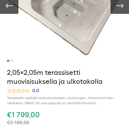
2,05×2,05m terassisetti
muovisisuksella ja ulkotakalla
0.0
Terassisetti sisältää lasikuitusisuksen, alusrungon, merialumiinisen
ulkotakan (30kW) 2m savupiipulla ja viemäröintihanan.
€
1 799,00
€
2 198,00