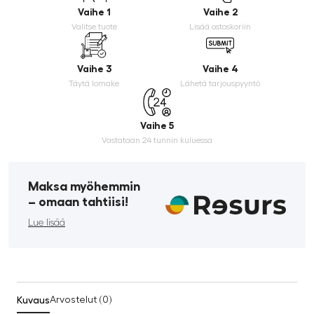
Vaihe 1
Vaihe 2
Valitse tuote
Lisää ostoskoriin
Vaihe 3
Vaihe 4
Täytä lomake
Lähetä tarjouspyyntö
Vaihe 5
Vastataan 24 tunnin kuluessa
Maksa myöhemmin
­– omaan tahtiisi!
Lue lisää
Kuvaus
Arvostelut (0)