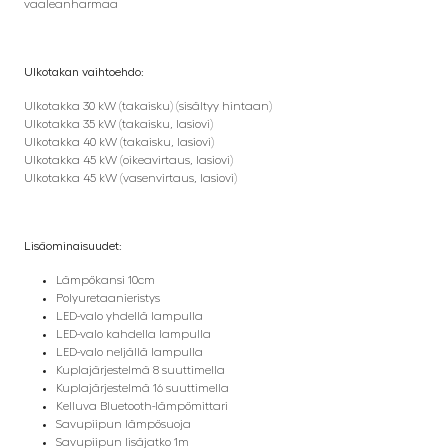
vaaleanharmaa
Ulkotakan vaihtoehdo:
Ulkotakka 30 kW (takaisku) (sisältyy hintaan)
Ulkotakka 35 kW (takaisku, lasiovi)
Ulkotakka 40 kW (takaisku, lasiovi)
Ulkotakka 45 kW (oikeavirtaus, lasiovi)
Ulkotakka 45 kW (vasenvirtaus, lasiovi)
Lisäominaisuudet:
Lämpökansi 10cm
Polyuretaanieristys
LED-valo yhdellä lampulla
LED-valo kahdella lampulla
LED-valo neljällä lampulla
Kuplajärjestelmä 8 suuttimella
Kuplajärjestelmä 16 suuttimella
Kelluva Bluetooth-lämpömittari
Savupiipun lämpösuoja
Savupiipun lisäjatko 1m