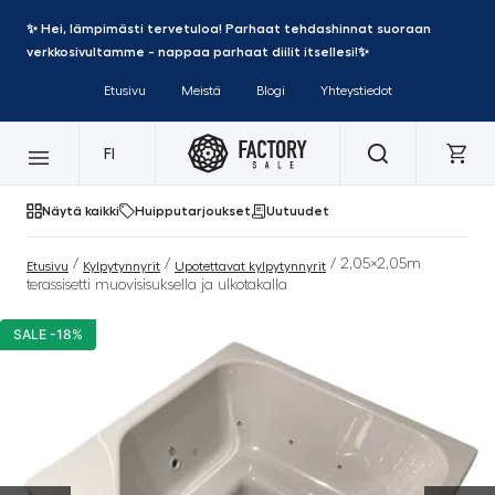
✨ Hei, lämpimästi tervetuloa! Parhaat tehdashinnat suoraan
verkkosivultamme - nappaa parhaat diilit itsellesi!✨
Etusivu
Meistä
Blogi
Yhteystiedot
FI
Näytä kaikki
Huipputarjoukset
Uutuudet
/
/
/ 2,05×2,05m
Etusivu
Kylpytynnyrit
Upotettavat kylpytynnyrit
terassisetti muovisisuksella ja ulkotakalla
SALE -18%