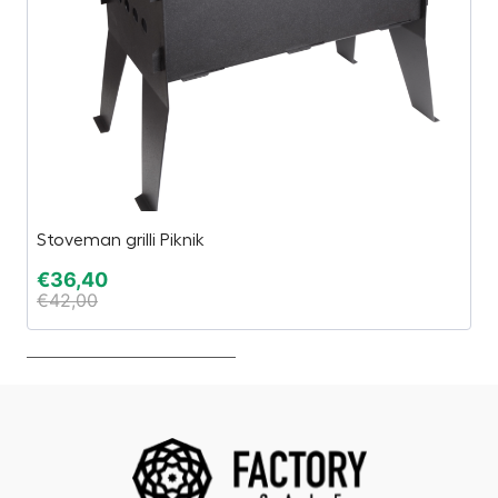
Stoveman grilli Piknik
Hi
€
36,40
€
€
42,00
€