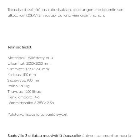
Terassisetti sisältää lasikuitusisuksen, alusrungon, merialumiinisen
ulkotakan (30kW) 2m savupiipulla ja viemäröintihanan.
Tekniset tiedot:
Materiaali: Kyllästetty puu
Ulkomitat: 2050×2050 mm
Sisämitat: 1790×1790 mm
Korkeus: 1110 mm
Sisäsyvyys: 980 mm
Paino: 160 kg
Tilavuus: 1650 litraa
Henkilömäärä: 4-6
Lämmittysaika 5-38°C: 2-3h
Paloturvallisuus ja turvaetäisyydet
Saatavilla 3 erilaista muoviväriä sisusosalle:
sininen, tummanharmaa ja