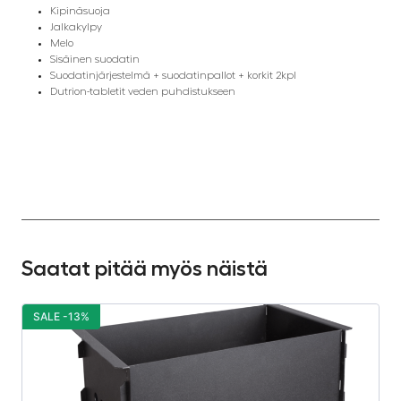
Kipinäsuoja
Jalkakylpy
Melo
Sisäinen suodatin
Suodatinjärjestelmä + suodatinpallot + korkit 2kpl
Dutrion-tabletit veden puhdistukseen
Saatat pitää myös näistä
SALE -13%
S