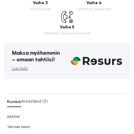
Vaihe 3
Vaihe 4
Täytä lomake
Lähetä tarjouspyyntö
Vaihe 5
Vastataan 24 tunnin kuluessa
Maksa myöhemmin
­– omaan tahtiisi!
Lue lisää
Kuvaus
Arvostelut (0)
BAR242
Tekniset tiedot: