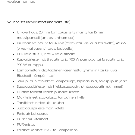
vaaleanharmaa
Valinnaiset lisävarusteet (lisämaksusta):
Ulkoverhous: 20 mm lämpökäsitelty mänty tai 15 mm
muovipaneeli (antrasiitinharmaa)
Kiukaan vaihto: 35 tai 40kW (takavirtauksella ja lasiovella); 45 kW
(oikea- tai vasenvirtaus. lasiovella)
LED-valaistus: 1, 2 tai 4 valaisimella
Kuplajärjestelmä: 8 suutinta ja 700 W pumppu tai 16 suutinta ja
900 W pumppu
Lämpömittari: digitaalinen (asennettu tynnyriin) tai kelluva
Bluetooth-lämpömittari
Savupiipun tarvikkeet: lämpösuoja, kipinäsuoja, savupiipun jatke
Suodatusjärjestelmä: hiekkasuodatin, pintasuodatin (skimmeri)
Dutrion-tabletit veden puhdistukseen
Mukitelineet: spa-alusta tai puinen hylly
Tarvikkeet: niskatuki, kauha
Suodatusjärjestelmän kotelo
Portaat: isot suorat
Puiset mukitelineet
PUR-eristys
Erilaiset kannet: PVC- tai lämpökansi