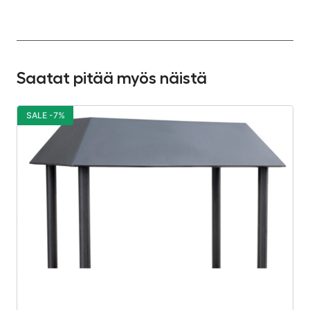
Saatat pitää myös näistä
SALE -7%
S