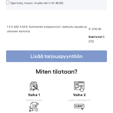
Spa-hylly, muovi, musta väri (+€ 48.00)
1 X 2.4X2.4 M 8- Kulmainen kylpytynnyri, lasikuitu sisusta ja
€ 2112.00
ulkoinen kamiina
Subtotal
€
2112
Lisää tarjouspyyntöön
Miten tilataan?
Vaihe 1
Vaihe 2
Valitse tuote
Lisää ostoskoriin