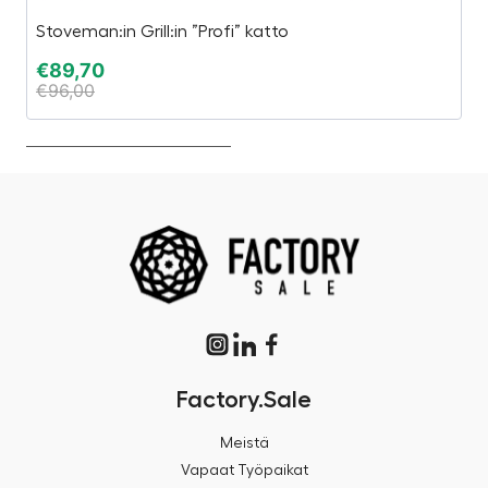
Stoveman:in Grill:in ”Profi” katto
G
€
89,70
€
€
96,00
€
Factory.Sale
Meistä
Vapaat Työpaikat