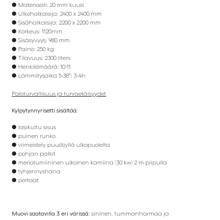
● Materiaali: 20 mm kuusi
● Ulkohalkaisija: 2400 x 2400 mm
● Sisähalkaisija: 2200 x 2200 mm
● Korkeus: 1120mm
● Sisäsyvyys: 980 mm
● Paino: 250 kg
● Tilavuus: 2300 liters
● Henkilömäärä: 10-11
● Lämmitysaika 5-38°: 3-4h
Paloturvallisuus ja turvaetäisyydet
Kylpytynnyrisetti sisältää:
● lasikuitu sisus
● puinen runko
● viimeistely puuöljyllä ulkopuolelta
● pohjan palkit
● merialumiininen ulkoinen kamiina (30 kw) 2 m piipulla
● tyhjennyshana
● portaat
Muovi saatavilla 3 eri värissä:
sininen, tummanharmaa ja