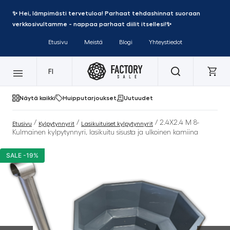
✨ Hei, lämpimästi tervetuloa! Parhaat tehdashinnat suoraan
verkkosivultamme - nappaa parhaat diilit itsellesi!✨
Etusivu
Meistä
Blogi
Yhteystiedot
FI
Näytä kaikki
Huipputarjoukset
Uutuudet
/
/
/ 2.4X2.4 M 8-
Etusivu
Kylpytynnyrit
Lasikuituiset kylpytynnyrit
Kulmainen kylpytynnyri, lasikuitu sisusta ja ulkoinen kamiina
SALE -19%