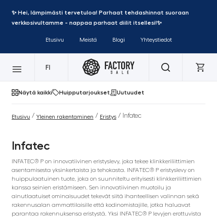
✨ Hei, lämpimästi tervetuloa! Parhaat tehdashinnat suoraan
verkkosivultamme - nappaa parhaat diilit itsellesi!✨
Etusivu
Meistä
Blogi
Yhteystiedot
FI
Näytä kaikki
Huipputarjoukset
Uutuudet
/
/
/ Infatec
Etusivu
Yleinen rakentaminen
Eristys
Infatec
INFATEC® P on innovatiivinen eristyslevy, joka tekee klinkkeriliittimien
asentamisesta yksinkertaista ja tehokasta. INFATEC® P eristyslevy on
huippulaatuinen tuote, joka on suunniteltu erityisesti klinkkeriliittimien
kanssa seinien eristämiseen. Sen innovatiivinen muotoilu ja
ainutlaatuiset ominaisuudet tekevät siitä ihanteellisen valinnan sekä
rakennusalan ammattilaisille että kodinomistajille, jotka haluavat
parantaa rakennuksensa eristystä. Yksi INFATEC® P levyjen erottuvista