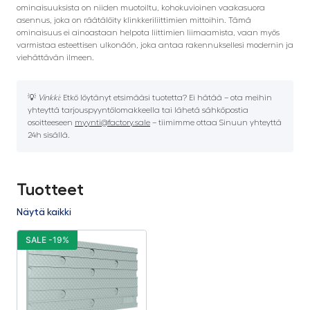
ominaisuuksista on niiden muotoiltu, kohokuvioinen vaakasuora
asennus, joka on räätälöity klinkkeriliittimien mittoihin. Tämä
ominaisuus ei ainoastaan helpota liittimien liimaamista, vaan myös
varmistaa esteettisen ulkonäön, joka antaa rakennuksellesi modernin ja
viehättävän ilmeen.
💡
Vinkki:
Etkö löytänyt etsimääsi tuotetta? Ei hätää – ota meihin
yhteyttä tarjouspyyntölomakkeella tai lähetä sähköpostia
osoitteeseen
myynti@factory.sale
– tiimimme ottaa Sinuun yhteyttä
24h sisällä.
Tuotteet
Näytä kaikki
SALE -19%