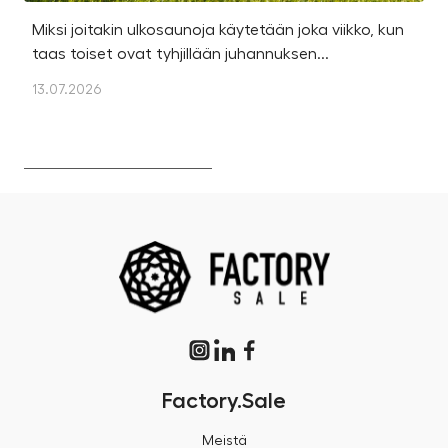
Miksi joitakin ulkosaunoja käytetään joka viikko, kun
Ka
taas toiset ovat tyhjillään juhannuksen...
u
os
13.07.2026
13
Factory.Sale
Meistä