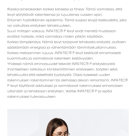
Raaka-ainerakeiden korkea koheesio ja tiheys: Tämä varmistaa, että
levyt säilyttävät rakenteensa ja lujuutensa vuosien ajan.
Erityinen hydrofobinen epidermis: Tämä suojaa levyjä kosteudelta, joka
voi vaikuttaa eristyksen tehokkuuteen.
Suuri mittojen vakaus: INFATEC® P levyt eivät menetä muotoaan
eivätkä halkeile, mikä varmistaa niiden pitkän käyttöiän.
Korkea lämpöeristys: Nämä levyt tarjoavat tehokasta eristystä, auttaen
säästämään energiaa ja vähentämään lämmityskustannuksia.
Korkea mekaaninen lujuus: INFATEC® P levyt kestävät erinomaisesti
kuormitusta ja varmistavat rakenteen kestävyyden.
Yhdessä nämä ominaisuudet tekevät INFATEC® P eristyslevyistä
ihanteellisen ratkaisun klinkkeriliittimien eristykseen, tarjoten sekä
tehokkuutta että esteettistä tyydytystä. Olipa kyseessä uuden
rakennuksen rakentaminen tai olemassa olevan remontointi, INFATEC®
P levyt täyttävät odotuksesi ja varmistavat rakennuksesi erinomaisen
ulkonäön ja tehokkaan eristyksen. Valitse INFATEC® P ja sijoita
rakennuksesi tulevaisuuteen.