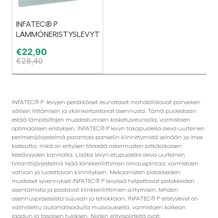
INFATEC® P
LÄMMÖNERISTYSLEVYT
€
22,90
€
28,40
INFATEC® P -levyjen peräkkäiset reunatasot mahdollistavat paneelien
välisen liittämisen ja yksinkertaistavat asennusta. Tämä puolestaan
estää lämpösiltojen muodostumisen kosketusreunoilla, varmistaen
optimaalisen eristyksen. INFATEC® P levyn takapuolella oleva uurteinen
perimetrijärjestelmä parantaa paneelin kiinnittymistä seinään ja imee
kosteutta, mikä on erityisen tärkeää rakennusten pitkäaikaisen
kestävyyden kannalta. Lisäksi levyn etupuolella oleva uurteinen
timanttijärjestelmä lisää klinkkeriliittimien liimauspintaa, varmistaen
vahvan ja luotettavan kiinnityksen. Mekaanisten pistokkeiden
muotoiset syvennykset INFATEC® P levyissä helpottavat pistokkeiden
asentamista ja poistavat klinkkeriliittimien siirtymisen, tehden
asennusprosessista sujuvan ja tehokkaan. INFATEC® P eristyslevyt on
valmistettu automatisoidulla muovauksella, varmistaen korkean
laadun ja tasaisen tuloksen. Niiden erityispiirteitä ovat: