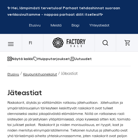
✨ Hei, lämpimästi tervetuloa! Parhaat tehdashinnat suoraan
verkkosivultamme - nappaa parhaat diilit itsellesi!✨
Etusivu
Meistä
Blogi
Yhteystiedot
FI
Näytä kaikki
Huipputarjoukset
Uutuudet
/
/ Jäteastiat
Etusivu
Kaupunkihuonekalut
Jäteastiat
Roskakorit, älykäs ja välttämätön ratkaisu jätehuoltoon.
Jätehuollon ja
ympäristönsuojelun tärkeyteen keskittyvät roskakorit ovat tulleet
olennaiseksi osaksi jokapäiväistä elämäämme. Niillä on ratkaiseva rooli
siisteyden ja järjestyksen ylläpitämisessä, olipa kyseessä sitten koti, toimisto
tai julkiset paikat.
Roskakorit ja niiden monisuolisuus, eri tyypit, koot ja
niiden merkitys elinympäristöllemme. Tietoinen kulutus ja jätehuolto ovat
yhä tärkeämpiä aiheita yhteiskunnassamme, joten roskakorit ovat paljon