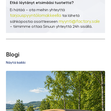
Etkö löytänyt etsimääsi tuotetta?
Ei hätää – ota meihin yhteyttä
tarjouspyyntölomakkeella
tai lähetä
myynti@factory.sale
sähköpostia osoitteeseen
– tiimimme ottaa Sinuun yhteyttä 24h sisällä.
Blogi
Näytä kaikki