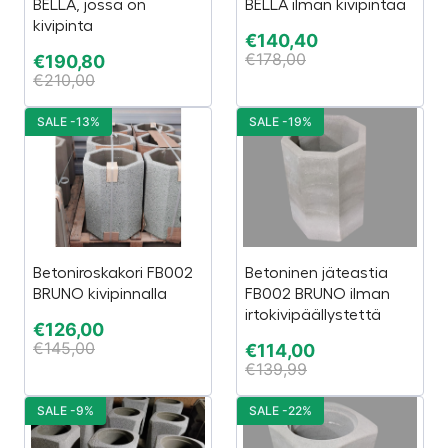
BELLA, jossa on
BELLA ilman kivipintaa
kivipinta
€
140,40
€
178,00
€
190,80
€
210,00
SALE -13%
SALE -19%
Betoniroskakori FB002
Betoninen jäteastia
BRUNO kivipinnalla
FB002 BRUNO ilman
irtokivipäällystettä
€
126,00
€
145,00
€
114,00
€
139,99
SALE -9%
SALE -22%