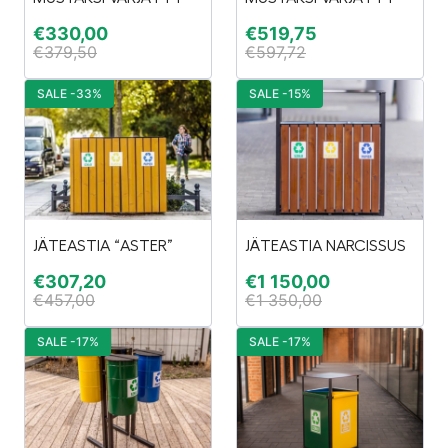
€
330,00
€
519,75
€
379,50
€
597,72
SALE -33%
SALE -15%
JÄTEASTIA “ASTER”
JÄTEASTIA NARCISSUS
€
307,20
€
1 150,00
€
457,00
€
1 350,00
SALE -17%
SALE -17%