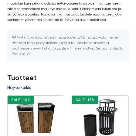
muutakin kuin pelkkiä astioita ei-toivottujen tavaroiden hävittämiseen.
Niillä on symbolinen merkitys matkalla kohti tietoisempaa kulutusta ja
ympäristönsuojelua. Roskakorit kannustavat lajittelemaan jätteet, jotka
voidaan myöhemmin kierrättää tai hävittää asianmukaisesti.
💡
Vinkki:
Etkö löytänyt etsimääsi tuotetta? Ei hätää – ota meihin
yhteyttä tarjouspyyntölomakkeella tai lähetä sähköpostia
osoitteeseen
myynti@factory.sale
– tiimimme ottaa Sinuun yhteyttä
24h sisällä.
Tuotteet
Näytä kaikki
SALE -16%
SALE -16%