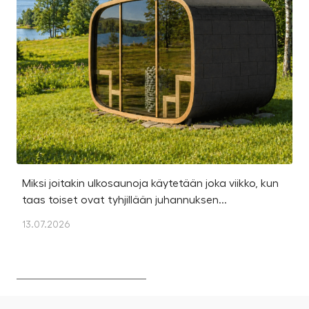
Miksi joitakin ulkosaunoja käytetään joka viikko, kun
Ka
taas toiset ovat tyhjillään juhannuksen...
u
os
13.07.2026
13