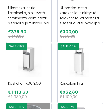
Ulkoroska-astia
Ulkoroska-astia
katoksella, sinkitystä
katoksella, sinkitystä
teräksestä valmistettu
teräksestä valmistettu
sisäsäiliö ja tuhkakuppi
sisäsäiliö ja tuhkakuppi
€
375,60
€
300,00
€
449,00
€
359,00
SALE -19%
SALE -14%
Roskakori K004,00
Roskakori Intel
€
1 113,60
€
952,80
€
1 380,00
€
1 109,00
SALE -11%
SALE -7%