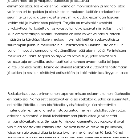
jätteen määrää ja ylläpitää puhdasta ja kestävää
elinympäristöä.
Roskakorien valikoima on monipuolinen ja mahdollistaa
valinnan eri tarpeiden ja olosuhteiden mukaan. Keittiön roskakorit on
suunniteltu ruokajätteen käsittelyyn, mikä auttaa estämään hajujen
leviämistä ja hyönteisten pääsyä. Tarjolla on myös säänkestäviä
ulkokäyttöön tarkoitettuja roska-astioita, jotka sopivat niin julkisiin tiloihin
kuin omakotitalojen pihalle. Roskakorien koot voivat vaihdella jätteen
määrän ja käyttöpaikkojen mukaan, pienistä keittiön roska-astioista
suurempiin julkisiin roskakoreihin. Roskakorien suunnittelusta on tullut
paljon innovatiivisempaa ja käytännöllisempää ajan myötä. Perinteisten
roskakorien lisäksi tarjolla on älykkäitä ratkaisuja, jotka voivat olla
varusteltuja antureilla, automaattisella kannen avaamisella tai jopa
lajittelujärjestelmällä. Nämä edistyneet roskakorit auttavat tehostamaan
jätteiden ja roskien käsittelyä entisestään ja lisäämään kestävyyden tasoa.
Roskakorisetit ovat erinomainen tapa varmistaa asianmukainen jätehuolto
eri paikoissa. Nämä setit sisältävät erilaisia roskakoria, jotka on suunniteltu
erilaisille jätteille, kuten biojätteelle, yleisjätteelle ja kierrätettäville
materiaaleille. Tämä lähestymistapa antaa meille mahdollisuuden ottaa
askeleen pidemmälle kohti tehokkaampaa jätehuoltoa ja vähentää
ympäristövaikutuksia. Seinään tai kiskoon asennettavat roskakorit ovat
yksi tilaa säästävistä ratkaisuista. Ne ovat loistava ratkaisu paikkoihin,
joissa on rajoitetusti tilaa ja joissa jokainen neliömetri on tärkeä. Nämä
roskakorit voidaan asentaa seinille tai kiskoille, mikä varmistaa, että lattia