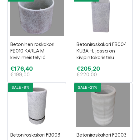
Betoninen roskakori
Betoniroskakori FB004
FB010 KARLA M
KUBA H, jossa on
kiviviimeistelyllä
kivipintakoristelu
€
176,40
€
205,20
€
199,00
€
220,00
SALE -9%
SALE -21%
Betoniroskakori FB003
Betoniroskakori FB003