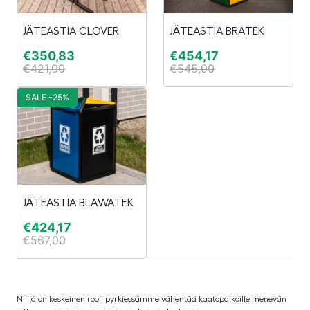
JÄTEASTIA CLOVER
JÄTEASTIA BRATEK
€
350,83
€
454,17
€
421,00
€
545,00
SALE -25%
JÄTEASTIA BLAWATEK
€
424,17
€
567,00
Niillä on keskeinen rooli pyrkiessämme vähentää kaatopaikoille menevän