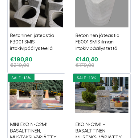
Betoninen jäteastia
Betoninen jäteastia
FB001 SMIS
FB001 SMIS ilman
irtokivipäällysteellä
irtokivipäällystettä
€
190,80
€
140,40
€
210,00
€
179,00
SALE -13%
SALE -13%
MINI EKO N-C2M1
EKO N-C1M1 –
BASALTTINEN,
BASALTTINEN,
MUSTAKSI VÄRJÄTTY
MUSTAKSI VÄRJÄTTY