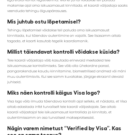
maksmise ajal oma isikusamasust kinnitada, et kaardi väljastaja saaks
veenduda tehingu õiguspärasuses.
Mis juhtub ostu lõpetamisel?
Tehingu lõpetamisel võidakse teil paluda oma isikusamasust
kinnitada, kui täiendav autentimine on vajalik. See lisasamm aitab
tagada, et kaarti kasutab tegelik kaardiomanik.
Millist täiendavat kontrolli võidakse küsida?
Teie kaardi väljastaja võib kasutada erinevaid meetodeid teie
isikusamasuse kontrollimiseks. See võib olla ühekordne parool,
pangarakenduse kaudu kinnitamine, biomeetrilised andmed või mõni
muu autentimisviis. Kui see samm kuvatakse, järgige ekraanil olevaid
juhiseid.
Miks näen kontrolli käigus Visa logo?
Visa logo võib ilmuda täiendava kontrolli ajal selleks, et näidata, et Visa
aitab edastada infot turvaliselt teie kaardi väljastajale. See aitab
kaardi väljastajal teie isikusamasust kontrollida ja kinnitab, et
autentimissamm on osa turvalisest makseprotsessist.
Nägin varem nimetust “Verified by Visa”. Kas
see on sama teenus?