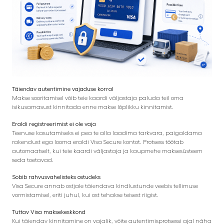
Täiendav autentimine vajaduse korral
Makse sooritamisel võib teie kaardi väljastaja paluda teil oma
isikusamasust kinnitada enne makse lõplikku kinnitamist.
Eraldi registreerimist ei ole vaja
Teenuse kasutamiseks ei pea te alla laadima tarkvara, paigaldama
rakendust ega looma eraldi Visa Secure kontot. Protsess töötab
automaatselt, kui teie kaardi väljastaja ja kaupmehe maksesüsteem
seda toetavad.
Sobib rahvusvahelisteks ostudeks
Visa Secure annab ostjale täiendava kindlustunde veebis tellimuse
vormistamisel, eriti juhul, kui ost tehakse teisest riigist.
Tuttav Visa maksekeskkond
Kui täiendav kinnitamine on vajalik, võite autentimisprotsessi ajal näha