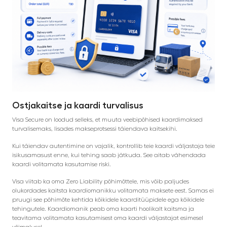
Ostjakaitse ja kaardi turvalisus
Visa Secure on loodud selleks, et muuta veebipõhised kaardimaksed
turvalisemaks, lisades makseprotsessi täiendava kaitsekihi.
Kui täiendav autentimine on vajalik, kontrollib teie kaardi väljastaja teie
isikusamasust enne, kui tehing saab jätkuda. See aitab vähendada
kaardi volitamata kasutamise riski.
Visa viitab ka oma Zero Liability põhimõttele, mis võib paljudes
olukordades kaitsta kaardiomanikku volitamata maksete eest. Samas ei
pruugi see põhimõte kehtida kõikidele kaarditüüpidele ega kõikidele
tehingutele. Kaardiomanik peab oma kaarti hoolikalt kaitsma ja
teavitama volitamata kasutamisest oma kaardi väljastajat esimesel
võimalusel.