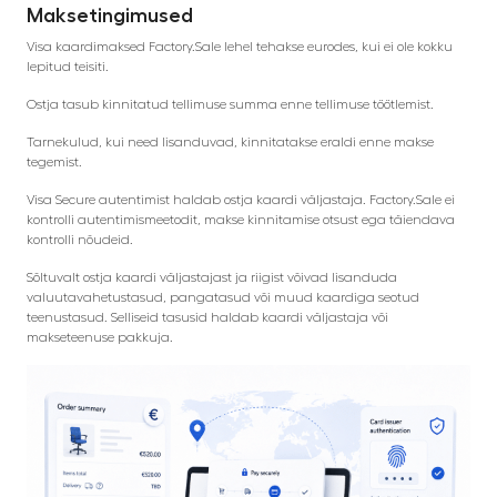
Maksetingimused
Visa kaardimaksed Factory.Sale lehel tehakse eurodes, kui ei ole kokku
lepitud teisiti.
Ostja tasub kinnitatud tellimuse summa enne tellimuse töötlemist.
Tarnekulud, kui need lisanduvad, kinnitatakse eraldi enne makse
tegemist.
Visa Secure autentimist haldab ostja kaardi väljastaja. Factory.Sale ei
kontrolli autentimismeetodit, makse kinnitamise otsust ega täiendava
kontrolli nõudeid.
Sõltuvalt ostja kaardi väljastajast ja riigist võivad lisanduda
valuutavahetustasud, pangatasud või muud kaardiga seotud
teenustasud. Selliseid tasusid haldab kaardi väljastaja või
makseteenuse pakkuja.