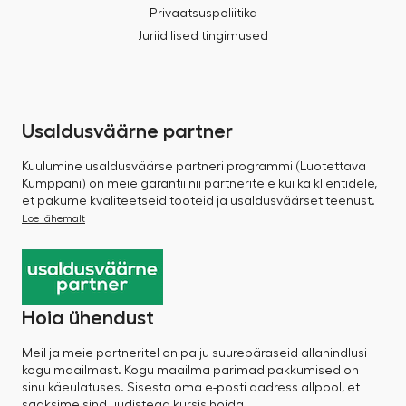
Privaatsuspoliitika
Juriidilised tingimused
Usaldusväärne partner
Kuulumine usaldusväärse partneri programmi (Luotettava
Kumppani) on meie garantii nii partneritele kui ka klientidele,
et pakume kvaliteetseid tooteid ja usaldusväärset teenust.
Loe lähemalt
Hoia ühendust
Meil ja meie partneritel on palju suurepäraseid allahindlusi
kogu maailmast. Kogu maailma parimad pakkumised on
sinu käeulatuses. Sisesta oma e-posti aadress allpool, et
saaksime sind uudistega kursis hoida.