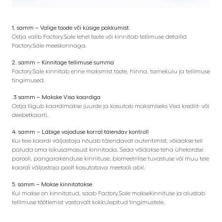
1. samm – Valige toode või küsige pakkumist
Ostja valib Factory.Sale lehel toote või kinnitab tellimuse detailid
Factory.Sale meeskonnaga.
2. samm – Kinnitage tellimuse summa
Factory.Sale kinnitab enne maksmist toote, hinna, tarnekulu ja tellimuse
tingimused.
.
3 samm – Makske Visa kaardiga
Ostja liigub kaardimakse juurde ja kasutab maksmiseks Visa krediit- või
deebetkaarti.
4. samm – Läbige vajaduse korral täiendav kontroll
Kui teie kaardi väljastaja nõuab täiendavat autentimist, võidakse teil
paluda oma isikusamasust kinnitada. Seda võidakse teha ühekordse
parooli, pangarakenduse kinnituse, biomeetrilise tuvastuse või muu teie
kaardi väljastaja poolt kasutatava meetodi abil.
5. samm – Makse kinnitatakse
Kui makse on kinnitatud, saab Factory.Sale maksekinnituse ja alustab
tellimuse töötlemist vastavalt kokkulepitud tingimustele.