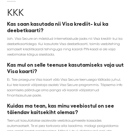
KKK
Kas saan kasutada nii Visa krediit- kui ka
deebetkaarti?
Jah. Visa Secure on mõeldud internetiostude jaoks nii Visa krediit- kui ka
deebetkaartidega. Kui kasutate Visa deebetkaarti, toimib veebitehing
sarnaselt krediitkaardi tehinguga ning kaardi PIN-koodi ei ole vaja
veebimakse käigus sisestada.
Kas mul on selle teenuse kasutamiseks vaja uut
Visa kaarti?
Ei. Teie praegune Visa kaart võib Visa Secure teenusega töötada juhul,
kui teie kaardi väljastaja osaleb Visa Secure programmis. Täpsema info
saamiseks pöörduge oma panga või kaardi väljastanud
finantsasutuse poole.
Kuidas ma tean, kas minu veebiostul on see
täiendav kaitsekiht olemas?
Teenust kasutatakse osalevate veebikaupmeeste kassades
automaatselt. Te ei pea tarkvara alla laadima, midagi paigaldama
ega eraldi kontot registreerima. Mõnel juhul võidakse teil paluda