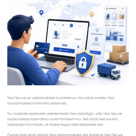
Visa Secure on veebimaksete turvateenus, mis aitab kaitsta Visa
kaardimakseid internetis ostlemisel.
Kui maksate osalevatel veebilehtedel Visa kaardiga, võib Visa Secure
lisada kassas täiendava autentimissammu. See aitab teie kaardi
väljastajal kinnitada, et makse tegija olete tõepoolest teie.
Factory.Sale lehel võivad Visa kaardimaksed olla kaitstud Visa Secure