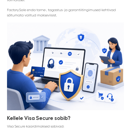
Factory.Sale enda tarne-, tagastus- ja garantiitingimused kehtivad
sõltumata valitud makseviisist.
Kellele Visa Secure sobib?
Visa Secure kaardimaksed sobivad: