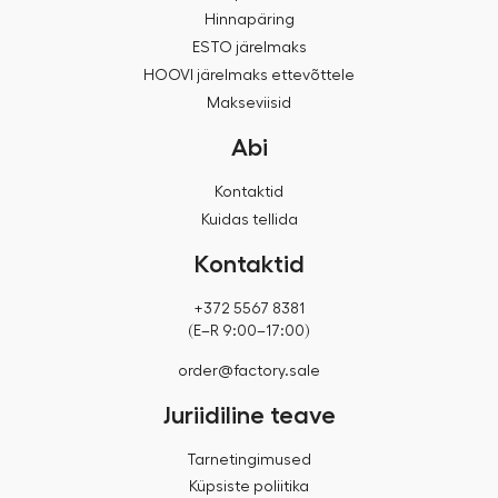
Hinnapäring
ESTO järelmaks
HOOVI järelmaks ettevõttele
Makseviisid
Abi
Kontaktid
Kuidas tellida
Kontaktid
+372 5567 8381
(E–R 9:00–17:00)
order@factory.sale
Juriidiline teave
Tarnetingimused
Küpsiste poliitika