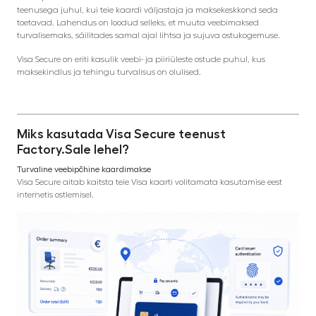
teenusega juhul, kui teie kaardi väljastaja ja maksekeskkond seda
toetavad. Lahendus on loodud selleks, et muuta veebimaksed
turvalisemaks, säilitades samal ajal lihtsa ja sujuva ostukogemuse.
Visa Secure on eriti kasulik veebi- ja piiriüleste ostude puhul, kus
maksekindlus ja tehingu turvalisus on olulised.
Miks kasutada Visa Secure teenust
Factory.Sale lehel?
Turvaline veebipõhine kaardimakse
Visa Secure aitab kaitsta teie Visa kaarti volitamata kasutamise eest
internetis ostlemisel.