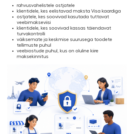
rahvusvahelistele ostjatele
klientidele, kes eelistavad maksta Visa kaardiga
ostjatele, kes soovivad kasutada tuttavat
veebimakseviisi
klientidele, kes soovivad kassas täiendavat
turvakontrolli
väiksemate ja keskmise suurusega toodete
tellimuste puhul
veebiostude puhul, kus on oluline kiire
maksekinnitus