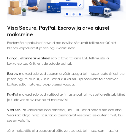
Visa Secure, PayPal, Escrow ja arve alusel
maksmine
Factory.Sale pakub erinevaid makseviise sõltuvalt tellimuse tüübist,
kliendi vajadustest ja tehingu väärtusest.
Pangaülekanne arve alusel
sobib tavapäraste B2B tellimuste ja
kokkulepitud äriklientide ostude puhul.
Escrow
maksed sobivad suurema väärtusega tellimuste, uute ärisuhete
ja tehingute puhul, kus nii ostja kui ka müüja soovivad täiendavat
kaitset sõltumatu escrow-protsessi kaudu.
PayPal
maksed sobivad valitud tellimuste puhul, kus ostja eelistab kiiret
ja tuttavat rahvusvahelist makseviisi.
Visa Secure
kaardimaksed sobivad juhul, kui ostja soovib maksta otse
Visa kaardiga ning kasutada täiendavat veebimakse autentimist, kui
see on vajalik.
Järelmaks võib olla saadaval sõltuvalt tootest, tellimuse summast ja