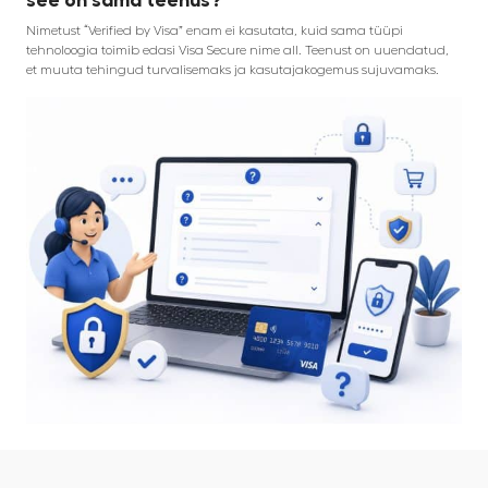
Nimetust “Verified by Visa” enam ei kasutata, kuid sama tüüpi
tehnoloogia toimib edasi Visa Secure nime all. Teenust on uuendatud,
et muuta tehingud turvalisemaks ja kasutajakogemus sujuvamaks.