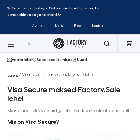
✨ Tere hea külastaja. Osta meie lehelt parimate
tehasehindadega tooteid ✨
Avaleht
Meist
Blogi
Kontaktid
ET
Vaata kõiki
Sooduspakkumised
Uued
/ Visa Secure maksed Factory.Sale lehel
Esileht
Visa Secure maksed Factory.Sale
lehel
Maksa turvaliselt Visa kaardiga läbi täiendava veebimaksete kaitsekihi.
Mis on Visa Secure?