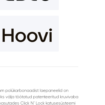
8 mm polükarbonaadist laepaneelid on
eks välja töötatud patenteeritud kruvivaba
, kasutades Click N’ Lock katusesüsteemi