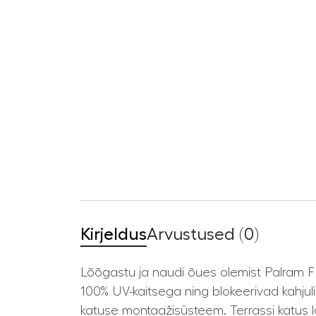
Kirjeldus
Arvustused (0)
Lõõgastu ja naudi õues olemist Palram FE
100% UV-kaitsega ning blokeerivad kahjuli
katuse montaažisüsteem. Terrassi katus l