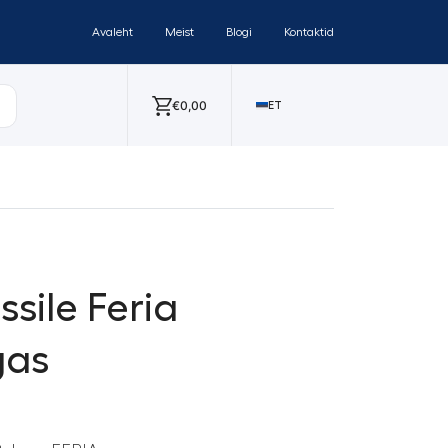
Avaleht
Meist
Blogi
Kontaktid
€
0,00
ET
ssile Feria
gas