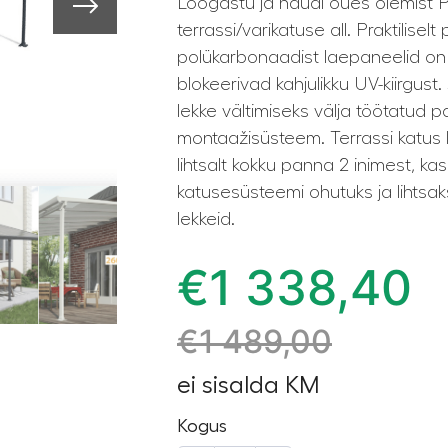
Lõõgastu ja naudi õues olemist 
terrassi/varikatuse all. Praktilis
polükarbonaadist laepaneelid on
blokeerivad kahjulikku UV-kiirgust
lekke vältimiseks välja töötatud 
montaažisüsteem. Terrassi katus 
lihtsalt kokku panna 2 inimest, ka
katusesüsteemi ohutuks ja lihtsa
lekkeid.
€
1 338,40
€
1 489,00
ei sisalda KM
Kogus