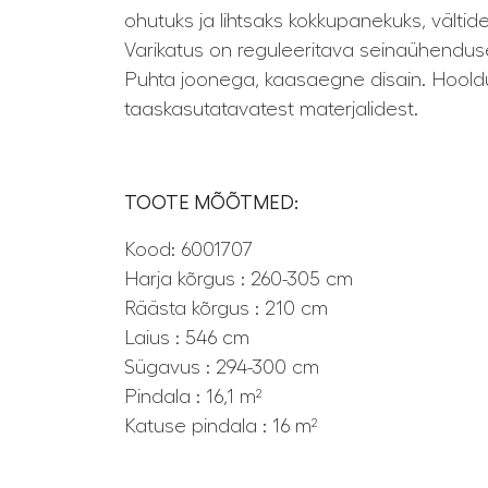
ohutuks ja lihtsaks kokkupanekuks, vältide
Varikatus on reguleeritava seinaühendus
Puhta joonega, kaasaegne disain. Hooldu
taaskasutatavatest materjalidest.
TOOTE MÕÕTMED:
Kood: 6001707
Harja kõrgus : 260-305 cm
Räästa kõrgus : 210 cm
Laius : 546 cm
Sügavus : 294-300 cm
Pindala : 16,1 m²
Katuse pindala : 16 m²