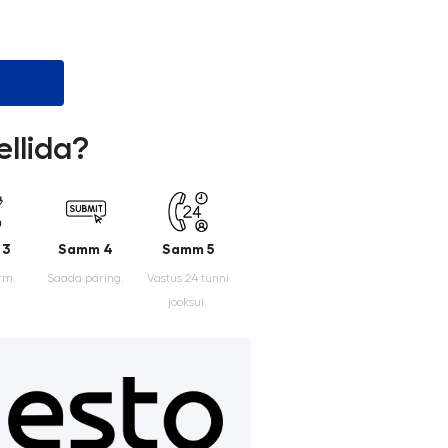
ellida?
 3
Samm 4
Samm 5
rm.
Saada päring.
Vastus 24 tunni
jooksul.