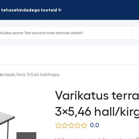
te tehasehindadega tooteid ✨
terrassile Feria 3×5,46 hall/kirgas
Varikatus terra
3×5,46 hall/kir
0.0