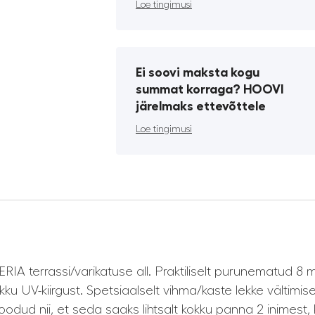
Loe tingimusi
Ei soovi maksta kogu
summat korraga? HOOVI
järelmaks ettevõttele
Loe tingimusi
RIA terrassi/varikatuse all. Praktiliselt purunematud 
kku UV-kiirgust. Spetsiaalselt vihma/kaste lekke vältimis
oodud nii, et seda saaks lihtsalt kokku panna 2 inimest