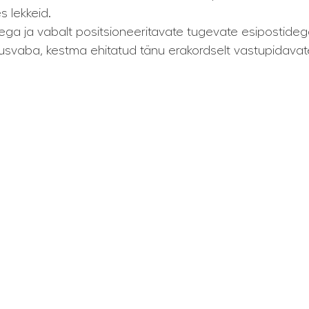
s lekkeid.
ega ja vabalt positsioneeritavate tugevate esipostideg
svaba, kestma ehitatud tänu erakordselt vastupidavate