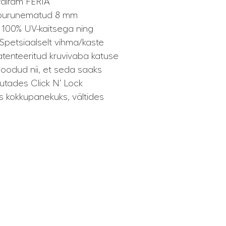
Palram FERIA
elt purunematud 8 mm
 100% UV-kaitsega ning
. Spetsiaalselt vihma/kaste
patenteeritud kruvivaba katuse
loodud nii, et seda saaks
sutades Click N’ Lock
ks kokkupanekuks, vältides