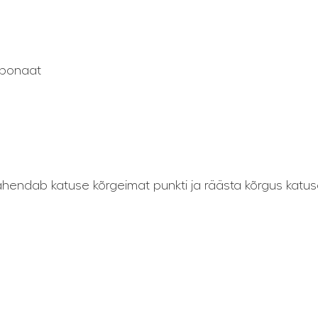
arbonaat
hendab katuse kõrgeimat punkti ja räästa kõrgus katus