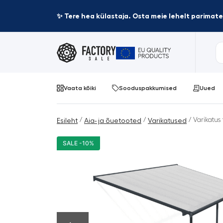
✨ Tere hea külastaja. Osta meie lehelt parima
Vaata kõiki
Sooduspakkumised
Uued
/
/
/ Varikatus 
Esileht
Aia- ja õuetooted
Varikatused
SALE -10%