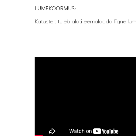
LUMEKOORMUS:
Katustelt tuleb alati eemaldada liigne lu