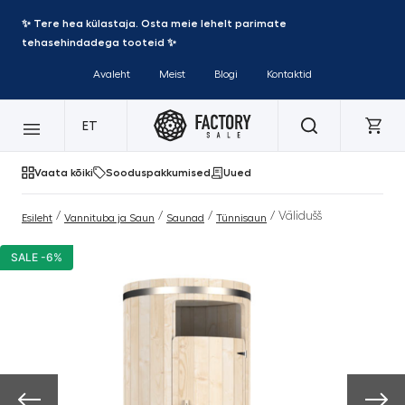
✨ Tere hea külastaja. Osta meie lehelt parimate
tehasehindadega tooteid ✨
Avaleht
Meist
Blogi
Kontaktid
ET
Vaata kõiki
Sooduspakkumised
Uued
/
/
/
/ Välidušš
Esileht
Vannituba ja Saun
Saunad
Tünnisaun
SALE -6%