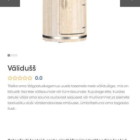
Välidušš
0.0
Tõstke oma lõõgastuskogemus uuele tasemele meie välidušiga, mis on
täiuslik lisa teie välisaunale või tünnisaunale. Kujutage ette, kuidas
astute välja oma sauna auravast soojusest või mullivannist ja sisenete
loodusliku duši värskendavasse embusse, ümbritsetuna oma tagaaia
ilust.