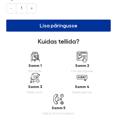
-
+
Lisa päringusse
Kuidas tellida?
Samm 1
Samm 2
Vali toode.
Lisa päringusse.
Samm 3
Samm 4
Täida vorm.
Saada päring.
Samm 5
Vastus 24 tunni jooksul.