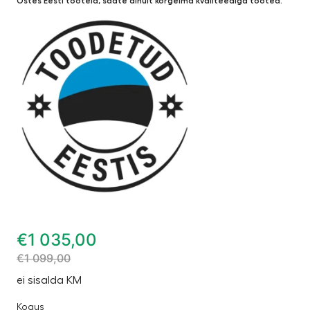
Ostes Eesti tooteid, saate ainult kõrgeima kvaliteediga tooted.
€
1 035,00
€
1 099,00
ei sisalda KM
Kogus