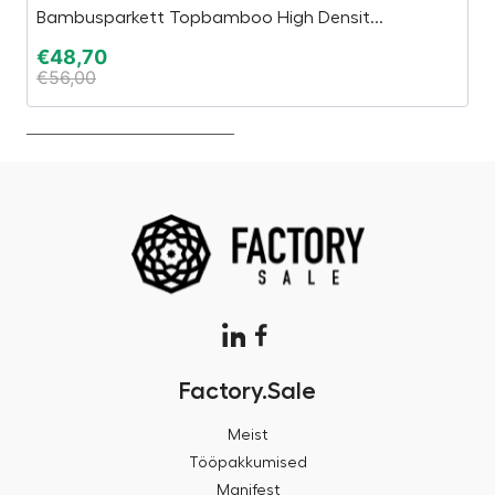
Bambusparkett Topbamboo High Densit...
E
€
48,70
€
€
56,00
€
Factory.Sale
Meist
Tööpakkumised
Manifest