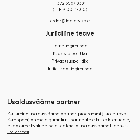
+372 5567 8381
(E–R 9:00–17:00)
order@factory.sale
Juriidiline teave
Tarnetingimused
Küpsiste poliitika
Privaatsuspoliitika
Juriidilised tingimused
Usaldusväärne partner
Kuulumine usaldusväärse partneri programmi (Luotettava
Kumppani) on meie garantii nii partneritele kui ka klientidele,
et pakume kvaliteetseid tooteid ja usaldusväärset teenust.
Loe lähemalt