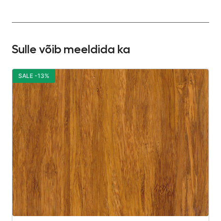
Sulle võib meeldida ka
SALE -13%
S