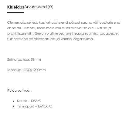
Kirjeldus
Arvustused (0)
Olenemata sellest, kas jahutate end pärast sauna või loputate end
enne mullivanni, lisab meie väli dušš teie välisalale luksuse ja
praktilisuse kihi. See on oluline osa teie heaolu rutiinist, tagades, et
tunnete end värskendatuna ja valmis lõõgastuma.
Seina paksus 38mm
Mõõdud: 2200x1200mm
Puidu valikud:
Kuusk – 1035 €
Termopuit – 1391,50 €