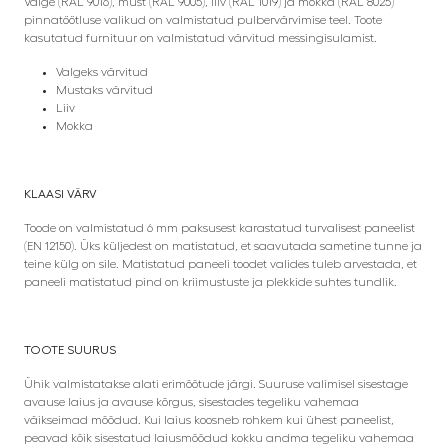
Valge (RAL 9016), must (RAL 9005), liiv (RAL 1019) ja mokka (RAL 8025)
pinnatöötluse valikud on valmistatud pulbervärvimise teel. Toote
kasutatud furnituur on valmistatud värvitud messingisulamist.
Valgeks värvitud
Mustaks värvitud
Liiv
Mokka
KLAASI VÄRV
Toode on valmistatud 6 mm paksusest karastatud turvalisest paneelist
(EN 12150). Üks küljedest on matistatud, et saavutada sametine tunne ja
teine külg on sile. Matistatud paneeli toodet valides tuleb arvestada, et
paneeli matistatud pind on kriimustuste ja plekkide suhtes tundlik.
TOOTE SUURUS
Ühik valmistatakse alati erimõõtude järgi. Suuruse valimisel sisestage
avause laius ja avause kõrgus, sisestades tegeliku vahemaa
väikseimad mõõdud. Kui laius koosneb rohkem kui ühest paneelist,
peavad kõik sisestatud laiusmõõdud kokku andma tegeliku vahemaa