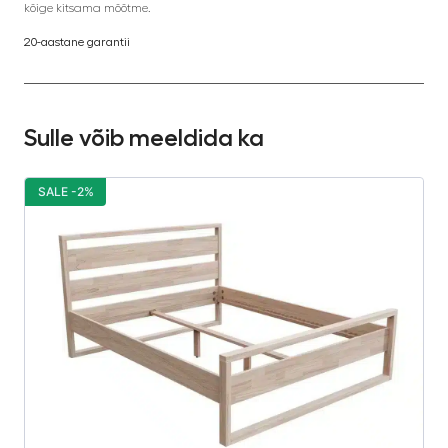
kõige kitsama mõõtme.
20-aastane garantii
Sulle võib meeldida ka
SALE -2%
S