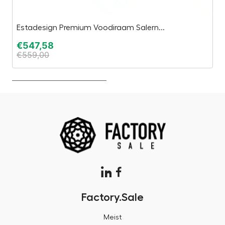
Estadesign Premium Voodiraam Salern...
Pa
€
547,58
€
€
559,00
€
Factory.Sale
Meist