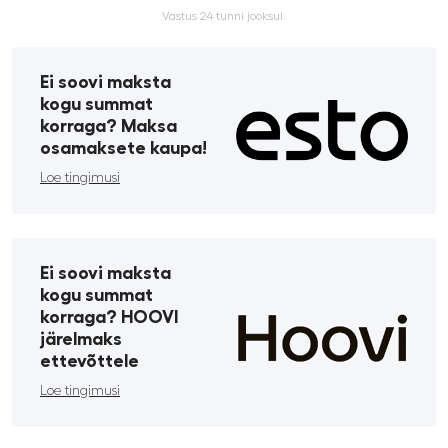
Vastus 24 tunni jooksul.
Ei soovi maksta
kogu summat
korraga? Maksa
osamaksete kaupa!
Loe tingimusi
Ei soovi maksta
kogu summat
korraga? HOOVI
järelmaks
ettevõttele
Loe tingimusi