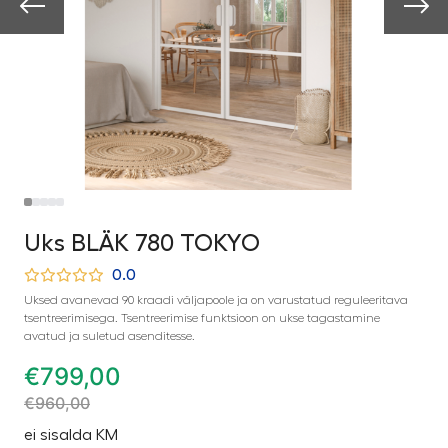
Uks BLÄK 780 TOKYO
0.0
Uksed avanevad 90 kraadi väljapoole ja on varustatud reguleeritava
tsentreerimisega. Tsentreerimise funktsioon on ukse tagastamine
avatud ja suletud asenditesse.
€
799,00
€
960,00
ei sisalda KM