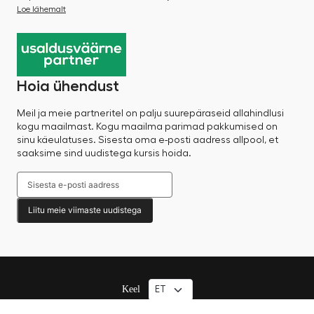
Loe lähemalt
Hoia ühendust
Meil ja meie partneritel on palju suurepäraseid allahindlusi
kogu maailmast. Kogu maailma parimad pakkumised on
sinu käeulatuses. Sisesta oma e-posti aadress allpool, et
saaksime sind uudistega kursis hoida.
Liitu meie viimaste uudistega
Keel
© 2025 Factory Sale – Kõik õigused kaitstud