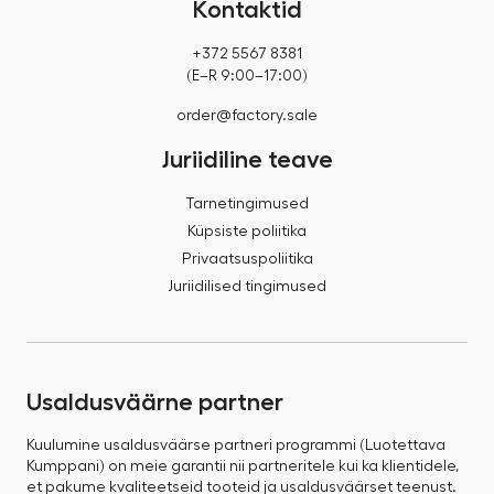
Kontaktid
+372 5567 8381
(E–R 9:00–17:00)
order@factory.sale
Juriidiline teave
Tarnetingimused
Küpsiste poliitika
Privaatsuspoliitika
Juriidilised tingimused
Usaldusväärne partner
Kuulumine usaldusväärse partneri programmi (Luotettava
Kumppani) on meie garantii nii partneritele kui ka klientidele,
et pakume kvaliteetseid tooteid ja usaldusväärset teenust.