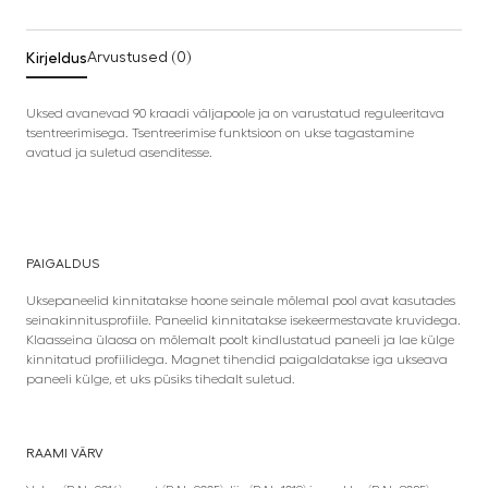
Kirjeldus
Arvustused (0)
Uksed avanevad 90 kraadi väljapoole ja on varustatud reguleeritava
tsentreerimisega. Tsentreerimise funktsioon on ukse tagastamine
avatud ja suletud asenditesse.
PAIGALDUS
Uksepaneelid kinnitatakse hoone seinale mõlemal pool avat kasutades
seinakinnitusprofiile. Paneelid kinnitatakse isekeermestavate kruvidega.
Klaasseina ülaosa on mõlemalt poolt kindlustatud paneeli ja lae külge
kinnitatud profiilidega. Magnet tihendid paigaldatakse iga ukseava
paneeli külge, et uks püsiks tihedalt suletud.
RAAMI VÄRV