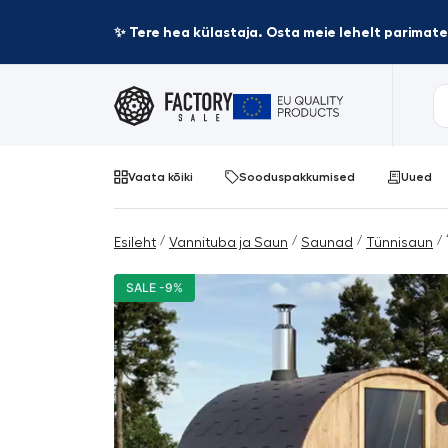
✨ Tere hea külastaja. Osta meie lehelt parima
Vaata kõiki
Sooduspakkumised
Uued
/
/
/
/ 
Esileht
Vannituba ja Saun
Saunad
Tünnisaun
SALE -9%