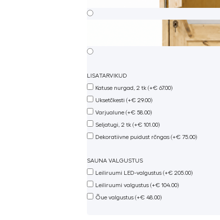
LISATARVIKUD
Katuse nurgad, 2 tk (+€ 67.00)
Uksetõkesti (+€ 29.00)
Varjualune (+€ 58.00)
Seljatugi, 2 tk (+€ 101.00)
Dekoratiivne puidust rõngas (+€ 75.00)
SAUNA VALGUSTUS
Leiliruumi LED-valgustus (+€ 205.00)
Leiliruumi valgustus (+€ 104.00)
Õue valgustus (+€ 48.00)