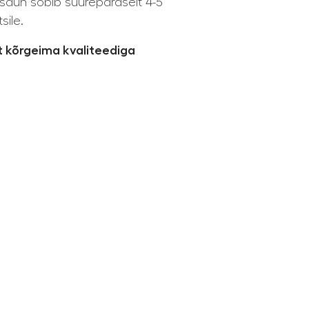
isaun sobib suurepäraselt 4-5
sile.
lt kõrgeima kvaliteediga