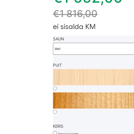
€
1 816,00
ei sisalda KM
SAUN
PUIT
KERIS