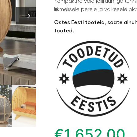
Kompaktne vaid leiliruumiga tünn
liikmelisele perele ja väikesele plat
Ostes Eesti tooteid, saate ainu
tooted.
€
1 652,00