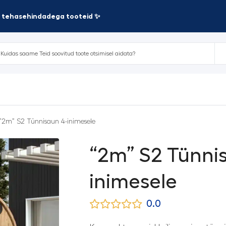
te tehasehindadega tooteid ✨
“2m” S2 Tünnisaun 4-inimesele
“2m” S2 Tünni
inimesele
0.0