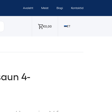
Avaleht
Meist
Blogi
Kontaktid
€
0,00
ET
saun 4-