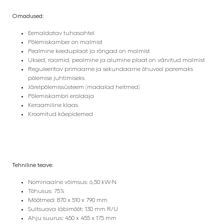
Omadused:
Eemaldatav tuhasahtel
Põlemiskamber on malmist
Pealmine keeduplaat ja rõngad on malmist
Uksed, raamid, pealmine ja alumine plaat on värvitud malmist
Reguleeritav primaarne ja sekundaarne õhuvool paremaks
põlemise juhtimiseks
Järelpõlemissüsteem (madalad heitmed)
Põlemiskambri eraldaja
Keraamiline klaas
Kroomitud käepidemed
Tehniline teave:
Nominaalne võimsus: 6,50 kW-N
Tõhusus: 75%
Mõõtmed: 870 x 510 x 790 mm
Suitsuava läbimõõt: 130 mm R/U
Ahju suurus: 450 x 455 x 175 mm