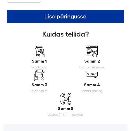
Lisa päringusse
Kuidas tellida?
Samm 1
Samm 2
Vali toode.
Lisa päringusse.
Samm 3
Samm 4
Täida vorm.
Saada päring.
Samm 5
Vastus 24 tunni jooksul.