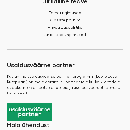
Juriidiline teave
Tarnetingimused
Küpsiste poliitika
Privaatsuspoliitika
Juriidilised tingimused
Usaldusväärne partner
Kuulumine usaldusväärse partneri programmi (Luotettava
Kumppani) on meie garantii nii partneritele kui ka klientidele,
et pakume kvaliteetseid tooteid ja usaldusväärset teenust.
Loe lähemalt
Hoia ühendust