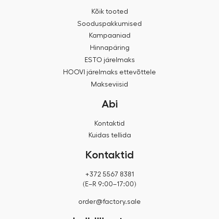
Kõik tooted
Sooduspakkumised
Kampaaniad
Hinnapäring
ESTO järelmaks
HOOVI järelmaks ettevõttele
Makseviisid
Abi
Kontaktid
Kuidas tellida
Kontaktid
+372 5567 8381
(E–R 9:00–17:00)
order@factory.sale