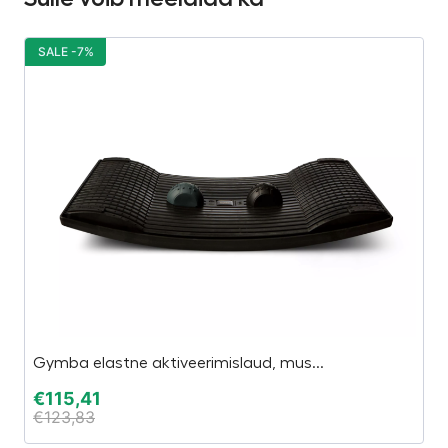
SALE -7%
S
Gymba elastne aktiveerimislaud, mus...
I
€
115,41
€
€
123,83
€