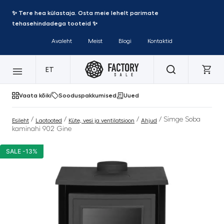
✨ Tere hea külastaja. Osta meie lehelt parimate
tehasehindadega tooteid ✨
Avaleht
Meist
Blogi
Kontaktid
ET
Vaata kõiki
Sooduspakkumised
Uued
/
/
/
/ Simge Soba
Esileht
Laotooted
Küte, vesi ja ventilatsioon
Ahjud
kaminahi 902 Gine
SALE -13%