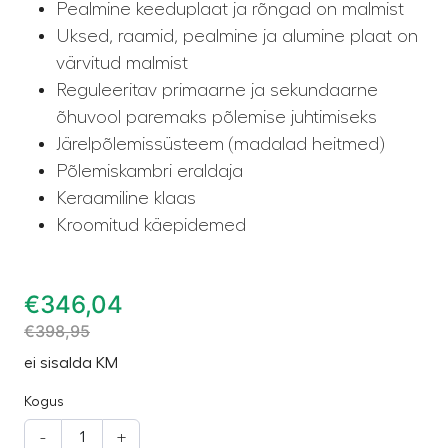
Pealmine keeduplaat ja rõngad on malmist
Uksed, raamid, pealmine ja alumine plaat on
värvitud malmist
Reguleeritav primaarne ja sekundaarne
õhuvool paremaks põlemise juhtimiseks
Järelpõlemissüsteem (madalad heitmed)
Põlemiskambri eraldaja
Keraamiline klaas
Kroomitud käepidemed
€
346,04
€
398,95
ei sisalda KM
Kogus
-
+