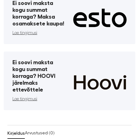
Ei soovi maksta
kogu summat
korraga? Maksa
osamaksete kaupa!
Loe tingimusi
Ei soovi maksta
kogu summat
korraga? HOOVI
järelmaks
ettevõttele
Loe tingimusi
Kirjeldus
Arvustused (0)