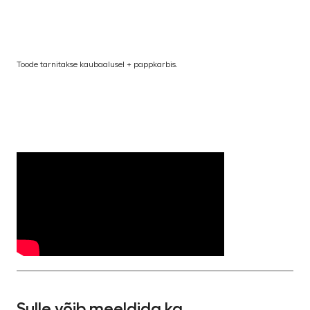
Toode tarnitakse kaubaalusel + pappkarbis.
Sulle võib meeldida ka