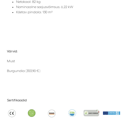
Netokaal: 82 kg
Nominaalne soojusvõimsus: 6,22 kW
Köetav pindala: 130 m³
Värvid:
Must
Burgundia (353,90 €)
Sertifikaadid