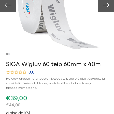
SIGA Wigluv 60 teip 60mm x 40m
0.0
Hajutav, ühepoolne ja tugevalt kleepuv teip sobib üldiselt ülekatete ja
vuukide liimimiseks kohtades, kus tuleb tihendada katuse- ja
fassaadimembraane.
€
39,00
€
44,00
ei sisalda KM