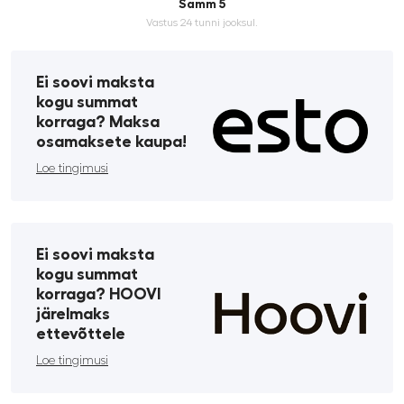
Samm 5
Vastus 24 tunni jooksul.
Ei soovi maksta
kogu summat
korraga? Maksa
osamaksete kaupa!
Loe tingimusi
Ei soovi maksta
kogu summat
korraga? HOOVI
järelmaks
ettevõttele
Loe tingimusi