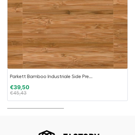
Parkett Bamboo Industriale Side Pre...
Va
€
39,50
€
€
45,43
€