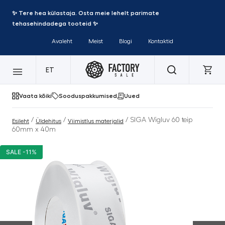
✨ Tere hea külastaja. Osta meie lehelt parimate
tehasehindadega tooteid ✨
Avaleht
Meist
Blogi
Kontaktid
ET
Vaata kõiki
Sooduspakkumised
Uued
/
/
/ SIGA Wigluv 60 teip
Esileht
Üldehitus
Viimistlus materjalid
60mm x 40m
SALE -11%