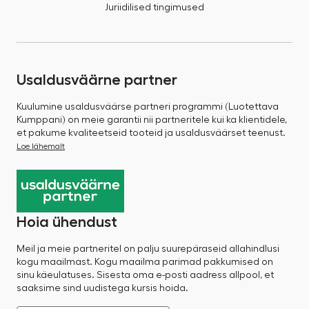
Juriidilised tingimused
Usaldusväärne partner
Kuulumine usaldusväärse partneri programmi (Luotettava
Kumppani) on meie garantii nii partneritele kui ka klientidele,
et pakume kvaliteetseid tooteid ja usaldusväärset teenust.
Loe lähemalt
Hoia ühendust
Meil ja meie partneritel on palju suurepäraseid allahindlusi
kogu maailmast. Kogu maailma parimad pakkumised on
sinu käeulatuses. Sisesta oma e-posti aadress allpool, et
saaksime sind uudistega kursis hoida.