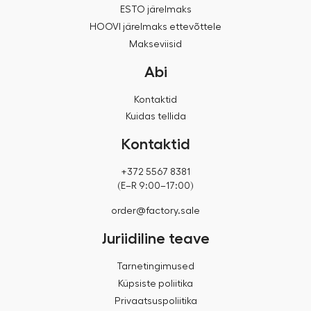
ESTO järelmaks
HOOVI järelmaks ettevõttele
Makseviisid
Abi
Kontaktid
Kuidas tellida
Kontaktid
+372 5567 8381
(E–R 9:00–17:00)
order@factory.sale
Juriidiline teave
Tarnetingimused
Küpsiste poliitika
Privaatsuspoliitika