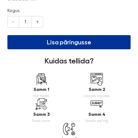
Kogus
-
+
Lisa päringusse
Kuidas tellida?
Samm 1
Samm 2
Vali toode.
Lisa päringusse.
Samm 3
Samm 4
Täida vorm.
Saada päring.