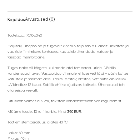
Kirjeldus
Arvustused (0)
Tootekood: 7510-6040
Hajutav, ühepoolne ja tugevalt kleepuv teip sobib üldiselt ülekatete ja
vuukide liimimiseks kohtades, kus tuleb tihendada katuse- ja
fassaadimembraane.
Tugev nake nii kõrgetel kui madalatel temperatuuridel. Väldib
kondensaadi teket. Vastupidav vihmale, ei lase vett läbi – püsiv kaitse
katustele ja fassaadidele. Käsitsi rebitav, elastne, vett mitteläbilaskev.
UV-kindlus: 12 kuud. Sobilik ehitise ajutiseks kaitseks. Ühendus ei tohi
olla seisva vee all.
Difusioonivõime Sd < 2m, takistab kondensatsioonivee kogunemist.
Müüme toodet 10 rulli karbis, hind
390 EUR
.
Töötlemistemperatuur: alates -10 °C
Laius: 60 mm
Pikkus: 40 m