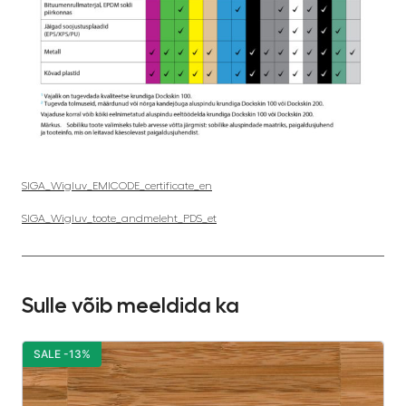
SIGA_Wigluv_EMICODE_certificate_en
SIGA_Wigluv_toote_andmeleht_PDS_et
Sulle võib meeldida ka
SALE -13%
S