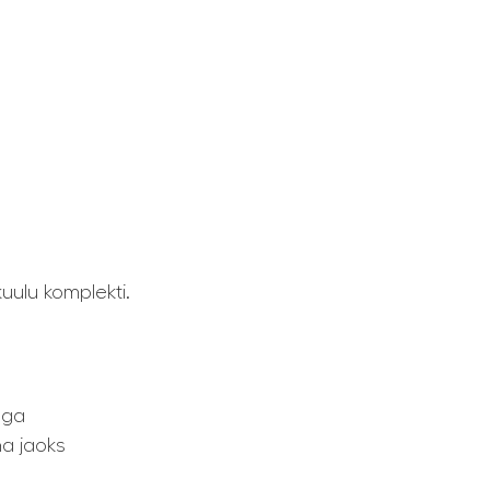
kuulu komplekti.
ega
a jaoks