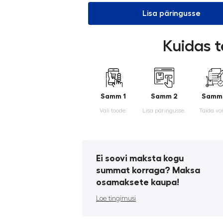
Lisa päringusse
Kuidas t
Samm 1
Samm 2
Samm
Vali toode.
Lisa päringusse.
Täida vo
Ei soovi maksta kogu
summat korraga? Maksa
osamaksete kaupa!
Loe tingimusi