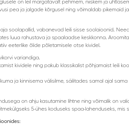
ringlusele on leil märgatavalt pehmem, niiskem ja ühtl
si pea ja jalgade kõrgusel ning võimaldab pikemaid j
a soolapallid, vabanevad leili sisse soolaioonid. Need
ates luua rahustava ja spaalaadse keskkonna. Aroomita
iiv eeterlike õlide põletamisele otse kividel.
korvi variandiga.
kamist kividele ning pakub klassikalist põhjamaist leili 
tlikuma ja kinnisema välisilme, säilitades samal ajal s
kendusega on ahju kasutamine lihtne ning võimalik on va
tmekülgseks 5-ühes koduseks spaa-lahenduseks, mis s
ioonides: