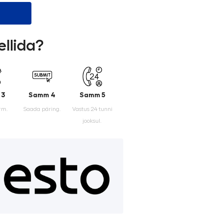
ellida?
 3
Samm 4
Samm 5
rm.
Saada päring.
Vastus 24 tunni
jooksul.