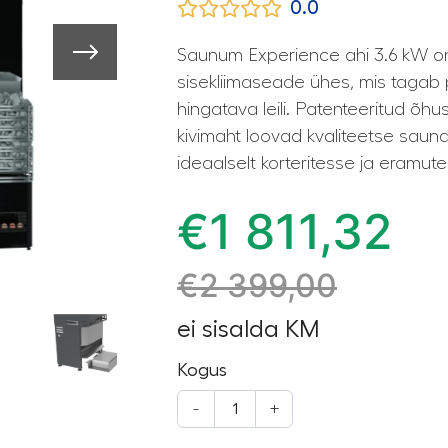
0.0
Saunum Experience ahi 3.6 kW on
sisekliimaseade ühes, mis tagab 
hingatava leili. Patenteeritud õ
kivimaht loovad kvaliteetse saun
ideaalselt korteritesse ja eramut
€
1 811,32
€
2 399,00
ei sisalda KM
Kogus
-
+