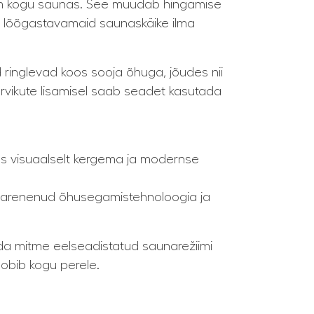
asem kogu saunas. See muudab hingamise
a lõõgastavamaid saunaskäike ilma
 ringlevad koos sooja õhuga, jõudes nii
rvikute lisamisel saab seadet kasutada
koos visuaalselt kergema ja modernse
ama arenenud õhusegamistehnoloogia ja
lida mitme eelseadistatud saunarežiimi
obib kogu perele.