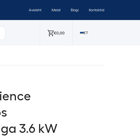
Avaleht
Meist
Blogi
Kontaktid
€
0,00
ET
ience
os
iga 3.6 kW