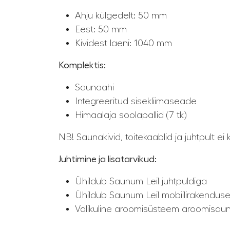
Ahju külgedelt: 50 mm
Eest: 50 mm
Kividest laeni: 1040 mm
Komplektis:
Saunaahi
Integreeritud sisekliimaseade
Himaalaja soolapallid (7 tk)
NB! Saunakivid, toitekaablid ja juhtpult ei 
Juhtimine ja lisatarvikud:
Ühildub Saunum Leil juhtpuldiga
Ühildub Saunum Leil mobiilirakendus
Valikuline aroomisüsteem aroomisaun