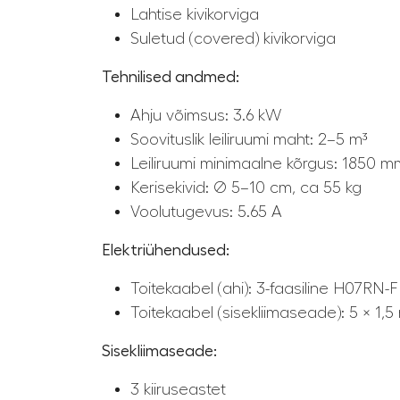
Lahtise kivikorviga
Suletud (covered) kivikorviga
Tehnilised andmed:
Ahju võimsus: 3.6 kW
Soovituslik leiliruumi maht: 2–5 m³
Leiliruumi minimaalne kõrgus: 1850 m
Kerisekivid: Ø 5–10 cm, ca 55 kg
Voolutugevus: 5.65 A
Elektriühendused:
Toitekaabel (ahi): 3-faasiline H07RN
Toitekaabel (sisekliimaseade): 5 × 1,5
Sisekliimaseade:
3 kiiruseastet