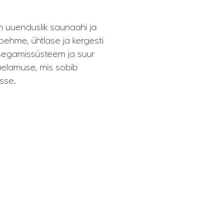
 uuenduslik saunaahi ja
pehme, ühtlase ja kergesti
husegamissüsteem ja suur
aelamuse, mis sobib
esse.