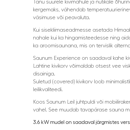
Tänu suurele kivimahule ja nutikale õhu
kergemaks, vähendab temperatuurierinevu
väsimuse või peavaluta.
Kui sisekliimaseadmesse asetada Himaalaj
nahale kui ka hingamisteedesse ning aid
ka aroomisaunana, mis on tervislik alternat
Saunum Experience on saadaval kahe kivi
Lahtine kivikorv võimaldab otsest vee vis
disainiga.
Suletud (covered) kivikorv loob minimalis
leilikvaliteedi.
Koos Saunum Leil juhtpuldi või mobiilira
vahel. See muudab tavapärase sauna mi
3.6 kW mudel on saadaval järgmistes vers