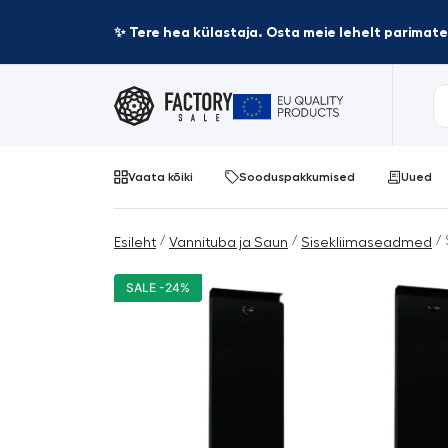
✨ Tere hea külastaja. Osta meie lehelt parima
Vaata kõiki
Sooduspakkumised
Uued
/
/
/ 
Esileht
Vannituba ja Saun
Sisekliimaseadmed
SALE -24%