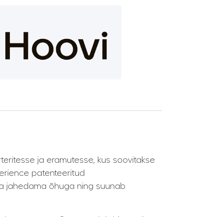
teritesse ja eramutesse, kus soovitakse
rience patenteeritud
leva jahedama õhuga ning suunab