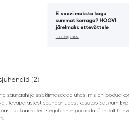
Ei soovi maksta kogu
summat korraga? HOOVI
järelmaks ettevõttele
Loe tingimusi
juhendid (2)
e saunaahi ja sisekliimaseade ühes, mis on loodud kor
alt tavapärastest saunaahjudest kasutab Saunum Expe
tõusnud kuuma leili, segab selle põranda lähedalt tu
i.