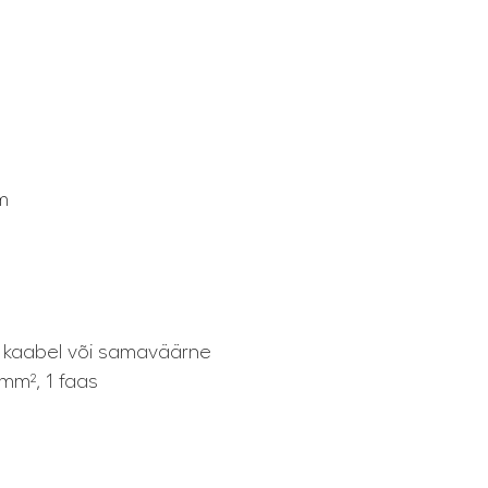
m
-F kaabel või samaväärne
 mm², 1 faas