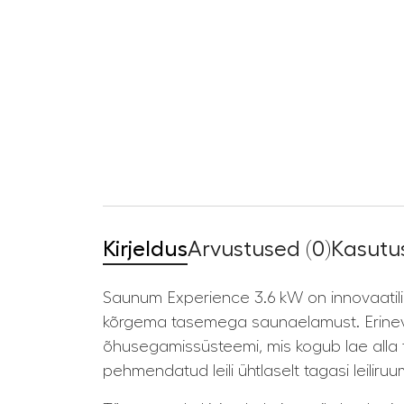
Kirjeldus
Arvustused (0)
Kasutus
Saunum Experience 3.6 kW on innovaatilin
kõrgema tasemega saunaelamust. Erinev
õhusegamissüsteemi, mis kogub lae alla 
pehmendatud leili ühtlaselt tagasi leiliruum