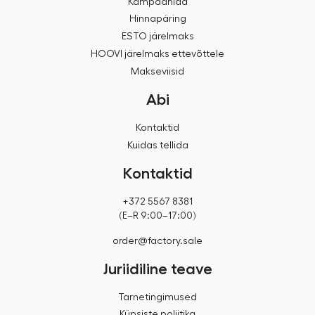
Kampaaniad
Hinnapäring
ESTO järelmaks
HOOVI järelmaks ettevõttele
Makseviisid
Abi
Kontaktid
Kuidas tellida
Kontaktid
+372 5567 8381
(E–R 9:00–17:00)
order@factory.sale
Juriidiline teave
Tarnetingimused
Küpsiste poliitika