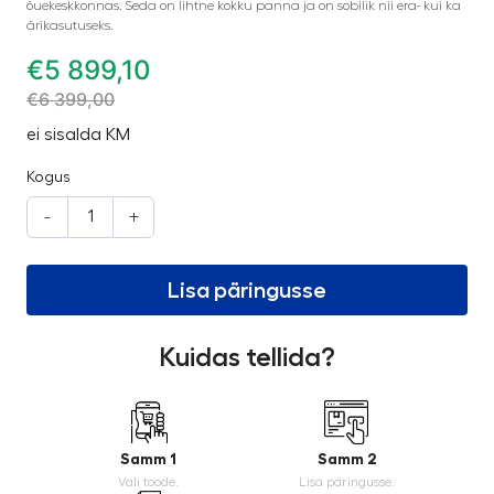
õuekeskkonnas. Seda on lihtne kokku panna ja on sobilik nii era- kui ka
ärikasutuseks.
€
5 899,10
€
6 399,00
ei sisalda KM
Kogus
-
+
Lisa päringusse
Kuidas tellida?
Samm 1
Samm 2
Vali toode.
Lisa päringusse.