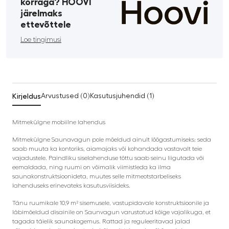
korraga? HOOVI
järelmaks
ettevõttele
Loe tingimusi
Kirjeldus
Arvustused (0)
Kasutusjuhendid (1)
Mitmekülgne mobiilne lahendus
Mitmekülgne Saunavagun pole mõeldud ainult lõõgastumiseks; seda
saab muuta ka kontoriks, aiamajaks või kohandada vastavalt teie
vajadustele. Paindliku siselahenduse tõttu saab seinu liigutada või
eemaldada, ning ruumi on võimalik viimistleda ka ilma
saunakonstruktsioonideta, muutes selle mitmeotstarbeliseks
lahenduseks erinevateks kasutusviisideks.
Tänu ruumikale 10,9 m² sisemusele, vastupidavale konstruktsioonile ja
läbimõeldud disainile on Saunvagun varustatud kõige vajalikuga, et
tagada täielik saunakogemus. Rattad ja reguleeritavad jalad