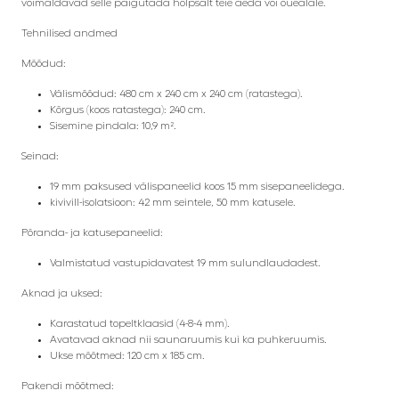
võimaldavad selle paigutada hõlpsalt teie aeda või õuealale.
Tehnilised andmed
Mõõdud:
Välismõõdud: 480 cm x 240 cm x 240 cm (ratastega).
Kõrgus (koos ratastega): 240 cm.
Sisemine pindala: 10,9 m².
Seinad:
19 mm paksused välispaneelid koos 15 mm sisepaneelidega.
kivivill-isolatsioon: 42 mm seintele, 50 mm katusele.
Põranda- ja katusepaneelid:
Valmistatud vastupidavatest 19 mm sulundlaudadest.
Aknad ja uksed:
Karastatud topeltklaasid (4-8-4 mm).
Avatavad aknad nii saunaruumis kui ka puhkeruumis.
Ukse mõõtmed: 120 cm x 185 cm.
Pakendi mõõtmed: