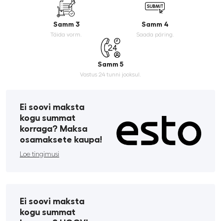
Samm 3
Samm 4
Täida vorm.
Saada päring.
Samm 5
Vastus 24 tunni jooksul.
Ei soovi maksta
kogu summat
korraga? Maksa
osamaksete kaupa!
Loe tingimusi
Ei soovi maksta
kogu summat