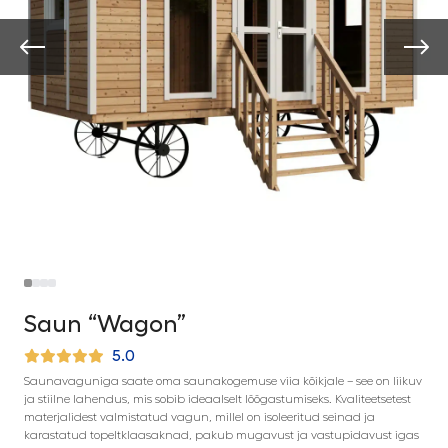
Saun “Wagon”
5.0
Saunavaguniga saate oma saunakogemuse viia kõikjale – see on liikuv
ja stiilne lahendus, mis sobib ideaalselt lõõgastumiseks. Kvaliteetsetest
materjalidest valmistatud vagun, millel on isoleeritud seinad ja
karastatud topeltklaasaknad, pakub mugavust ja vastupidavust igas