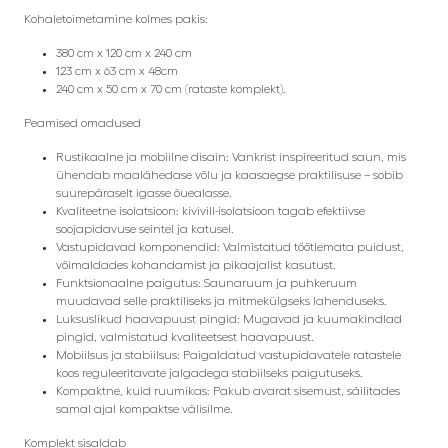
Kohaletoimetamine kolmes pakis:
380 cm x 120 cm x 240 cm
123 cm x 63 cm x 48cm
240 cm x 50 cm x 70 cm (rataste komplekt).
Peamised omadused
Rustikaalne ja mobiilne disain: Vankrist inspireeritud saun, mis
ühendab maalähedase võlu ja kaasaegse praktilisuse – sobib
suurepäraselt igasse õuealasse.
Kvaliteetne isolatsioon: kivivill-isolatsioon tagab efektiivse
soojapidavuse seintel ja katusel.
Vastupidavad komponendid: Valmistatud töötlemata puidust,
võimaldades kohandamist ja pikaajalist kasutust.
Funktsionaalne paigutus: Saunaruum ja puhkeruum
muudavad selle praktiliseks ja mitmekülgseks lahenduseks.
Luksuslikud haavapuust pingid: Mugavad ja kuumakindlad
pingid, valmistatud kvaliteetsest haavapuust.
Mobiilsus ja stabiilsus: Paigaldatud vastupidavatele ratastele
koos reguleeritavate jalgadega stabiilseks paigutuseks.
Kompaktne, kuid ruumikas: Pakub avarat sisemust, säilitades
samal ajal kompaktse välisilme.
Komplekt sisaldab