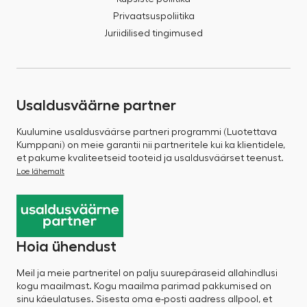
Privaatsuspoliitika
Juriidilised tingimused
Usaldusväärne partner
Kuulumine usaldusväärse partneri programmi (Luotettava
Kumppani) on meie garantii nii partneritele kui ka klientidele,
et pakume kvaliteetseid tooteid ja usaldusväärset teenust.
Loe lähemalt
Hoia ühendust
Meil ja meie partneritel on palju suurepäraseid allahindlusi
kogu maailmast. Kogu maailma parimad pakkumised on
sinu käeulatuses. Sisesta oma e-posti aadress allpool, et