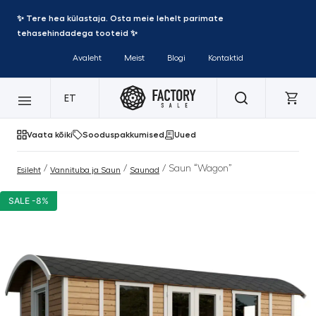
✨ Tere hea külastaja. Osta meie lehelt parimate
tehasehindadega tooteid ✨
Avaleht
Meist
Blogi
Kontaktid
ET
Vaata kõiki
Sooduspakkumised
Uued
/
/
/ Saun “Wagon”
Esileht
Vannituba ja Saun
Saunad
SALE -8%