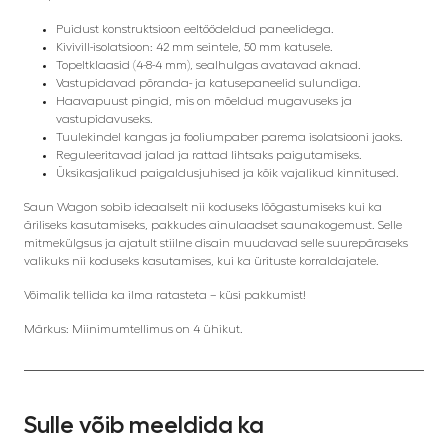
Puidust konstruktsioon eeltöödeldud paneelidega.
Kivivill-isolatsioon: 42 mm seintele, 50 mm katusele.
Topeltklaasid (4-8-4 mm), sealhulgas avatavad aknad.
Vastupidavad põranda- ja katusepaneelid sulundiga.
Haavapuust pingid, mis on mõeldud mugavuseks ja
vastupidavuseks.
Tuulekindel kangas ja fooliumpaber parema isolatsiooni jaoks.
Reguleeritavad jalad ja rattad lihtsaks paigutamiseks.
Üksikasjalikud paigaldusjuhised ja kõik vajalikud kinnitused.
Saun Wagon sobib ideaalselt nii koduseks lõõgastumiseks kui ka
äriliseks kasutamiseks, pakkudes ainulaadset saunakogemust. Selle
mitmekülgsus ja ajatult stiilne disain muudavad selle suurepäraseks
valikuks nii koduseks kasutamises, kui ka ürituste korraldajatele.
Võimalik tellida ka ilma ratasteta – küsi pakkumist!
Märkus: Miinimumtellimus on 4 ühikut.
Sulle võib meeldida ka