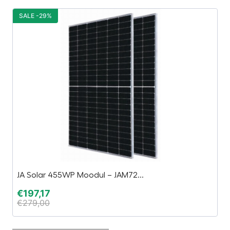
SALE -29%
S
JA Solar 455WP Moodul – JAM72...
Es
€
197,17
€
€
279,00
€