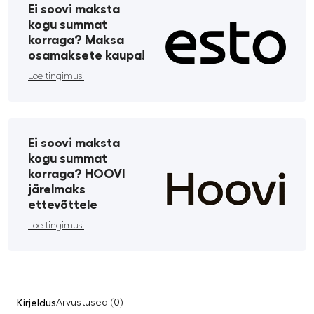
Ei soovi maksta
kogu summat
korraga? Maksa
osamaksete kaupa!
Loe tingimusi
Ei soovi maksta
kogu summat
korraga? HOOVI
järelmaks
ettevõttele
Loe tingimusi
Kirjeldus
Arvustused (0)