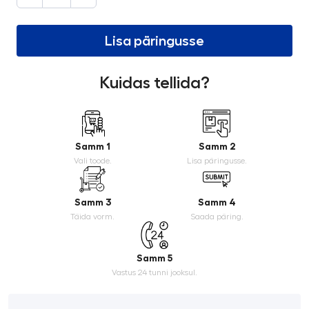
Lisa päringusse
Kuidas tellida?
Samm 1
Samm 2
Vali toode.
Lisa päringusse.
Samm 3
Samm 4
Täida vorm.
Saada päring.
Samm 5
Vastus 24 tunni jooksul.