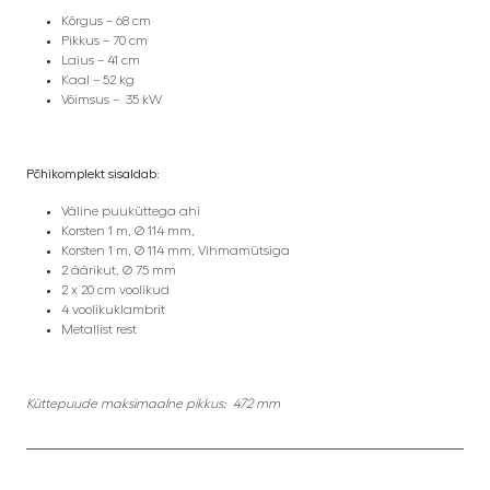
Kõrgus – 68 cm
Pikkus – 70 cm
Laius – 41 cm
Kaal – 52 kg
Võimsus – 35 kW
Põhikomplekt sisaldab:
Väline puuküttega ahi
Korsten 1 m, Ø 114 mm,
Korsten 1 m, Ø 114 mm, Vihmamütsiga
2 äärikut, Ø 75 mm
2 x 20 cm voolikud
4 voolikuklambrit
Metallist rest
Küttepuude maksimaalne pikkus: 472 mm