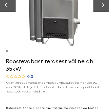
Roostevabast terasest väline ahi
35kW
0.0
Ahi on mõeldud vee soojendamiseks kümblustünnides mahuga 500
kuni 3000 liitrit. Ahjude kütuseks võib olla puit erinevatest puuliikidest
nagu kask, kuusk, mänd jne.
Ostes Eesti tooteid, saate ainult kõrgeima kvaliteediga tooted.