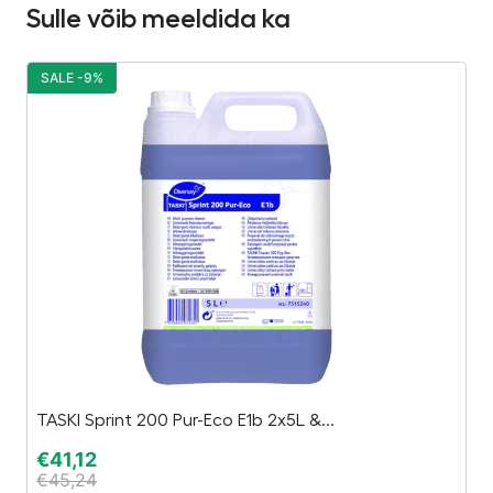
Sulle võib meeldida ka
SALE -9%
S
TASKI Sprint 200 Pur-Eco E1b 2x5L &...
Te
€
41,12
€
€
45,24
€