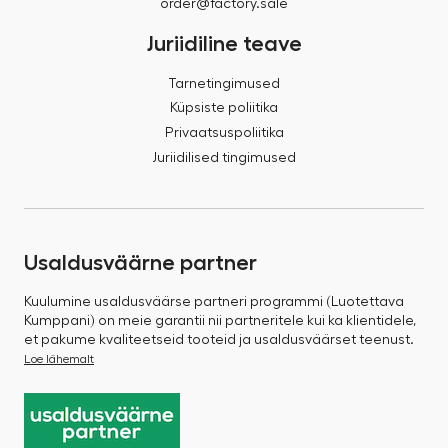
order@factory.sale
Juriidiline teave
Tarnetingimused
Küpsiste poliitika
Privaatsuspoliitika
Juriidilised tingimused
Usaldusväärne partner
Kuulumine usaldusväärse partneri programmi (Luotettava
Kumppani) on meie garantii nii partneritele kui ka klientidele,
et pakume kvaliteetseid tooteid ja usaldusväärset teenust.
Loe lähemalt