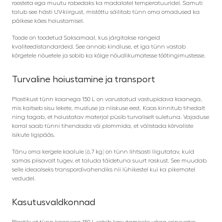
roosteta ega muutu rabedaks ka madalatel temperatuuridel. Samuti
talub see hästi UV-kiirgust, mistõttu säilitab tünn oma omadused ka
päikese käes hoiustamisel.
Toode on toodetud Saksamaal, kus järgitakse rangeid
kvaliteedistandardeid. See annab kindluse, et iga tünn vastab
kõrgetele nõuetele ja sobib ka kõige nõudlikumatesse töötingimustesse.
Turvaline hoiustamine ja transport
Plastikust tünn kaanega 150 L on varustatud vastupidava kaanega,
mis kaitseb sisu lekete, mustuse ja niiskuse eest. Kaas kinnitub tihedalt
ning tagab, et hoiustatav materjal püsib turvaliselt suletuna. Vajaduse
korral saab tünni tihendada või plommida, et välistada kõrvaliste
isikute ligipääs.
Tänu oma kergele kaalule (6,7 kg) on tünn lihtsasti liigutatav, kuid
samas piisavalt tugev, et taluda täidetuna suurt raskust. See muudab
selle ideaalseks transpordivahendiks nii lühikestel kui ka pikematel
vedudel.
Kasutusvaldkonnad
Plastikust tünn kaanega 150 L sobib kasutamiseks väga erinevates