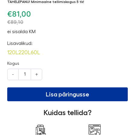
TÄHELEPANU! Minimaalne tellimiskogus 5 tk!
€
81,00
€
89,10
ei sisalda KM
Lisavalikud:
120L
220L
60L
Kogus
-
+
Lisa päringusse
Kuidas tellida?