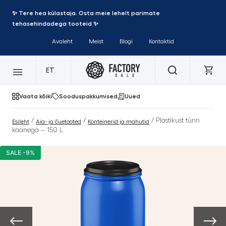
✨ Tere hea külastaja. Osta meie lehelt parimate
tehasehindadega tooteid ✨
Avaleht
Meist
Blogi
Kontaktid
ET
Vaata kõiki
Sooduspakkumised
Uued
/
/
/ Plastikust tünn
Esileht
Aia- ja õuetooted
Konteinerid ja mahutid
kaanega – 150 L
SALE -9%