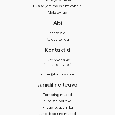
HOOVI järelmaks ettevõttele
Makseviisid
Abi
Kontaktid
Kuidas tellida
Kontaktid
+372 5567 8381
(E–R 9:00–17:00)
order@factory.sale
Juriidiline teave
Tarnetingimused
Küpsiste poliitika
Privaatsuspoliitika
Juriidilised tingimused