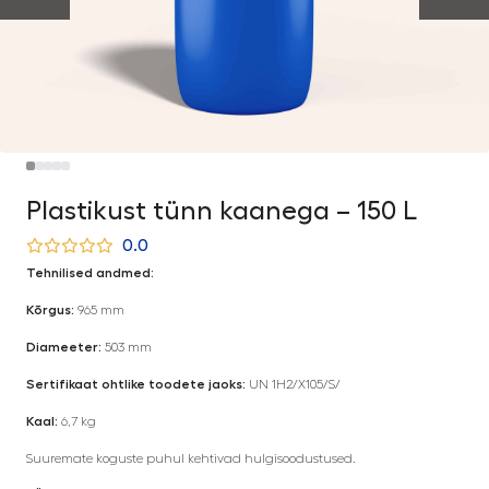
Plastikust tünn kaanega – 150 L
0.0
Tehnilised andmed:
Kõrgus:
965 mm
Diameeter:
503 mm
Sertifikaat ohtlike toodete jaoks:
UN 1H2/X105/S/
Kaal:
6,7 kg
Suuremate koguste puhul kehtivad hulgisoodustused.