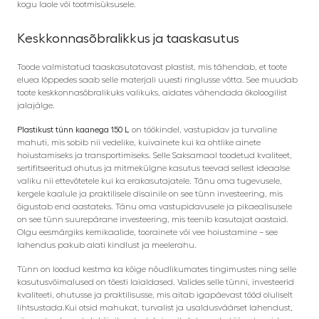
kogu laole või tootmisüksusele.
Keskkonnasõbralikkus ja taaskasutus
Toode valmistatud taaskasutatavast plastist, mis tähendab, et toote
eluea lõppedes saab selle materjali uuesti ringlusse võtta. See muudab
toote keskkonnasõbralikuks valikuks, aidates vähendada ökoloogilist
jalajälge.
Plastikust tünn kaanega 150 L
on töökindel, vastupidav ja turvaline
mahuti, mis sobib nii vedelike, kuivainete kui ka ohtlike ainete
hoiustamiseks ja transportimiseks. Selle Saksamaal toodetud kvaliteet,
sertifitseeritud ohutus ja mitmekülgne kasutus teevad sellest ideaalse
valiku nii ettevõtetele kui ka erakasutajatele. Tänu oma tugevusele,
kergele kaalule ja praktilisele disainile on see tünn investeering, mis
õigustab end aastateks. Tänu oma vastupidavusele ja pikaealisusele
on see tünn suurepärane investeering, mis teenib kasutajat aastaid.
Olgu eesmärgiks kemikaalide, toorainete või vee hoiustamine – see
lahendus pakub alati kindlust ja meelerahu.
Tünn on loodud kestma ka kõige nõudlikumates tingimustes ning selle
kasutusvõimalused on tõesti laialdased. Valides selle tünni, investeerid
kvaliteeti, ohutusse ja praktilisusse, mis aitab igapäevast tööd oluliselt
lihtsustada.Kui otsid mahukat, turvalist ja usaldusväärset lahendust,