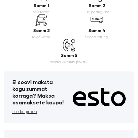
Samm 1
Samm 2
Vali toode.
Lisa päringusse.
Samm 3
Samm 4
Täida vorm.
Saada päring.
Samm 5
Vastus 24 tunni jooksul.
Ei soovi maksta
kogu summat
korraga? Maksa
osamaksete kaupa!
Loe tingimusi