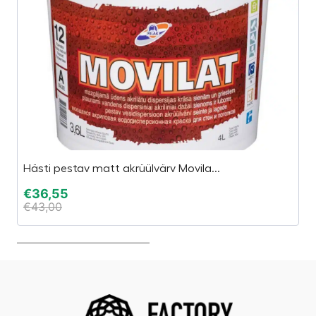
Hästi pestav matt akrüülvärv Movila...
Mi
€
36,55
€
€
43,00
€