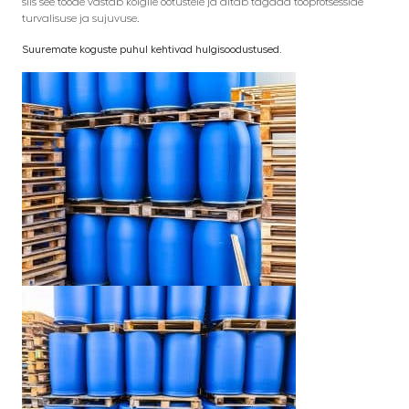
siis see toode vastab kõigile ootustele ja aitab tagada tööprotsesside
turvalisuse ja sujuvuse.
Suuremate koguste puhul kehtivad hulgisoodustused.