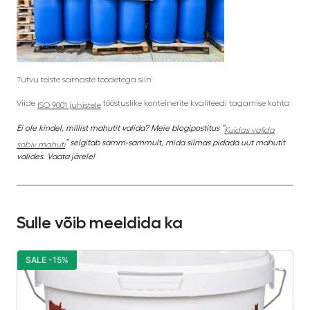
Tutvu teiste sarnaste toodetega siin
Viide
tööstuslike konteinerite kvaliteedi tagamise kohta
ISO 9001 juhistele
Ei ole kindel, millist mahutit valida? Meie blogipostitus “
Kuidas valida
” selgitab samm-sammult, mida silmas pidada uut mahutit
sobiv mahuti
valides. Vaata järele!
Sulle võib meeldida ka
SALE -15%
S