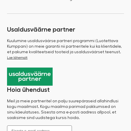
Usaldusväärne partner
Kuulumine usaldusväärse partneri programmi (Luotettava
Kumppani) on meie garantii nii partneritele kui ka klientidele,
et pakume kvaliteetseid tooteid ja usaldusväärset teenust.
Loe lähemalt
Hoia ühendust
Meil ja meie partneritel on palju suurepäraseid allahindlusi
kogu maailmast. Kogu maailma parimad pakkumised on
sinu käeulatuses. Sisesta oma e-posti aadress allpool, et
saaksime sind uudistega kursis hoida.