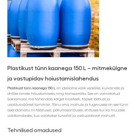
Plastikust tünn kaanega 150 L – mitmekülgne
ja vastupidav hoiustamislahendus
Plastikust tünn kaanega 150 L
on ideaalne valik vedelike, kuivainete ja
ohtlike ainete hoiustamiseks ning transpordiks. See on valmistatud
Saksamaal, mis tähendab kõrget kvaliteeti, täpset töötlust ja
usaldusväärset tarnimist. Tänu oma mahule ja tugevusele on see tünn
asendamatu nii tööstuses, põllumajanduses, ehituses kui ka muudes
valdkondades, kus vajatakse turvalist ja vastupidavat mahutit.
Tehnilised omadused