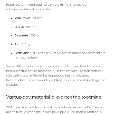
Plastikust tünn kaanega 150 L on praktiline ning vastab
rahvusvahelistele standarditele.
Mahutavus:
150 liitrit
Kõrgus:
965 mm
Diameeter:
503 mm
Kaal:
6,7 kg
Sertifikaat:
UN 1H2/X105/S – sobib ohtlike ainete hoiustamiseks ja
transportimiseks
See sertifikaat kinnitab, et tünn on läbinud ranged testid ning on
heaks kiidetud ohtlike ainete ohutuks käitlemiseks. See teeb toote eriti
väärtuslikuks ettevõtetele, kes tegutsevad keemiatööstuses,
toiduainetööstuses või muudes valdkondades, kus nõutakse kõrgeimat
ohutust.
Vastupidav materjal ja kvaliteetne tootmine
150-liitrine plastikust tünn on valmistatud kvaliteetsest polüetüleenist,
mis on tuntud oma vastupidavuse ja pika eluea poolest. Materjal ei