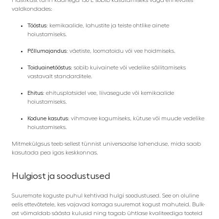
valdkondades:
Tööstus:
kemikaalide, lahustite ja teiste ohtlike ainete
hoiustamiseks.
Põllumajandus:
väetiste, loomatoidu või vee hoidmiseks.
Toiduainetööstus:
sobib kuivainete või vedelike säilitamiseks
vastavalt standarditele.
Ehitus:
ehitusplatsidel vee, liivasegude või kemikaalide
hoiustamiseks.
Kodune kasutus:
vihmavee kogumiseks, kütuse või muude vedelike
hoiustamiseks.
Mitmekülgsus teeb sellest tünnist universaalse lahenduse, mida saab
kasutada pea igas keskkonnas.
Hulgiost ja soodustused
Suuremate koguste puhul kehtivad hulgi soodustused. See on oluline
eelis ettevõtetele, kes vajavad korraga suuremat kogust mahuteid. Bulk-
ost võimaldab säästa kulusid ning tagab ühtlase kvaliteediga tooteid