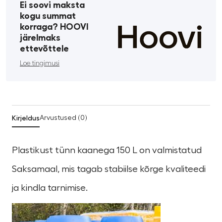
Ei soovi maksta
kogu summat
korraga? HOOVI
järelmaks
ettevõttele
Loe tingimusi
Kirjeldus
Arvustused (0)
Plastikust tünn kaanega 150 L on valmistatud
Saksamaal, mis tagab stabiilse kõrge kvaliteedi
ja kindla tarnimise.