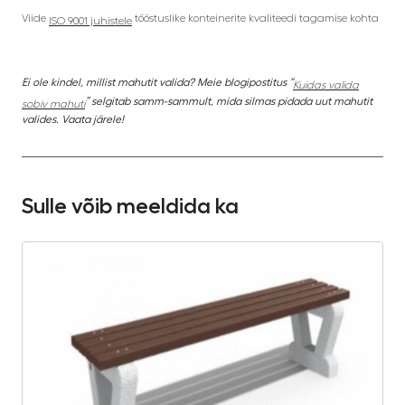
Viide
tööstuslike konteinerite kvaliteedi tagamise kohta
ISO 9001 juhistele
Ei ole kindel, millist mahutit valida? Meie blogipostitus “
Kuidas valida
” selgitab samm-sammult, mida silmas pidada uut mahutit
sobiv mahuti
valides. Vaata järele!
Sulle võib meeldida ka
S