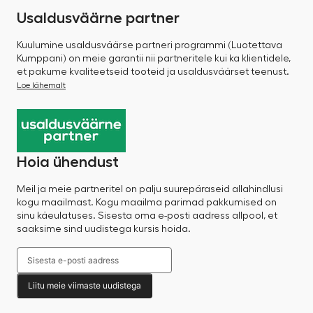
Usaldusväärne partner
Kuulumine usaldusväärse partneri programmi (Luotettava
Kumppani) on meie garantii nii partneritele kui ka klientidele,
et pakume kvaliteetseid tooteid ja usaldusväärset teenust.
Loe lähemalt
Hoia ühendust
Meil ja meie partneritel on palju suurepäraseid allahindlusi
kogu maailmast. Kogu maailma parimad pakkumised on
sinu käeulatuses. Sisesta oma e-posti aadress allpool, et
saaksime sind uudistega kursis hoida.
Liitu meie viimaste uudistega