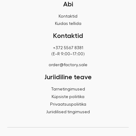
Abi
Kontaktid
Kuidas tellida
Kontaktid
+372 5567 8381
(E–R 9:00–17:00)
order@factory.sale
Juriidiline teave
Tarnetingimused
Küpsiste poliitika
Privaatsuspoliitika
Juriidilised tingimused