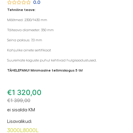
0.0
Tehniline teave:
Mõõtmed: 2300/1430 mm
Täiteava diameeter: 350 mm
Seina paksus: 7,0 mm
Kahjulike ainete sertifikaat
Suuremate koguste puhul kehtivad hulgisoodustused.
TÄHELEPANU! Minimaalne tellimiskogus 5 tk!
€
1 320,00
€
1 399,00
ei sisalda KM
Lisavalikud:
3000L
8000L