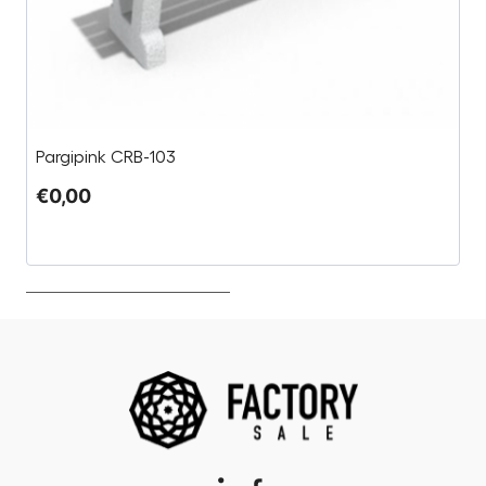
Pargipink CRB-103
Pa
€
0,00
€
€