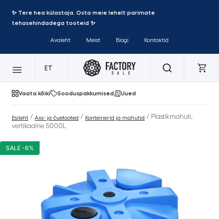
✨ Tere hea külastaja. Osta meie lehelt parimate
tehasehindadega tooteid ✨
Avaleht
Meist
Blogi
Kontaktid
ET
Vaata kõiki
Sooduspakkumised
Uued
/
/
/ Plastikmahuti,
Esileht
Aia- ja õuetooted
Konteinerid ja mahutid
vertikaalne 5000L
SALE -6%