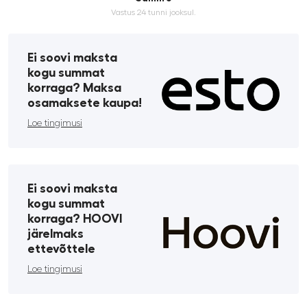
Vastus 24 tunni jooksul.
Ei soovi maksta
kogu summat
korraga? Maksa
osamaksete kaupa!
Loe tingimusi
Ei soovi maksta
kogu summat
korraga? HOOVI
järelmaks
ettevõttele
Loe tingimusi