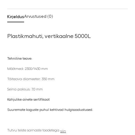
Kirjeldus
Arvustused (0)
Plastikmahuti, vertikaalne 5000L
Tehniline teave:
Mõõtmed: 2300/1430 mm
Täiteava diameeter: 350 mm
Seina paksus: 7,0 mm
Kahjulike ainete sertifikaat
Suuremate koguste puhul kehtivad hulgisoodustused.
Tutvu teiste sarnaste toodetega
siin