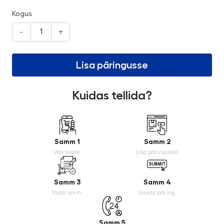
Kogus
-
+
Lisa päringusse
Kuidas tellida?
Samm 1
Samm 2
Vali toode.
Lisa päringusse.
Samm 3
Samm 4
Täida vorm.
Saada päring.
Samm 5