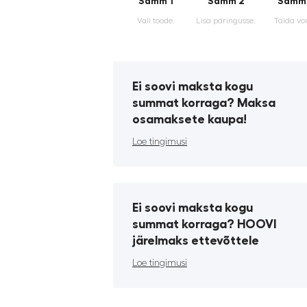
Samm 1
Samm 2
Samm
Vali toode.
Lisa päringusse.
Täida vo
Ei soovi maksta kogu
summat korraga? Maksa
osamaksete kaupa!
Loe tingimusi
Ei soovi maksta kogu
summat korraga? HOOVI
järelmaks ettevõttele
Loe tingimusi