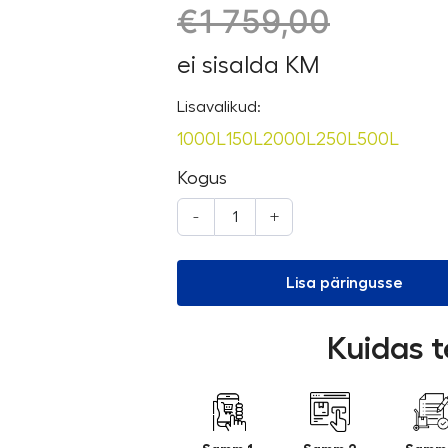
€
1 759,00
ei sisalda KM
Lisavalikud:
1000L
150L
2000L
250L
500L
Kogus
-
+
Lisa päringusse
Kuidas t