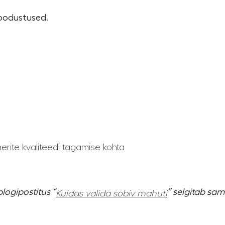
soodustused.
nerite kvaliteedi tagamise kohta
blogipostitus “
” selgitab sa
Kuidas valida sobiv mahuti