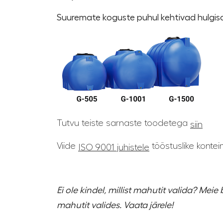
Suuremate koguste puhul kehtivad hulgi
Tutvu teiste sarnaste toodetega
siin
Viide
tööstuslike kontei
ISO 9001 juhistele
Ei ole kindel, millist mahutit valida? Meie 
mahutit valides. Vaata järele!