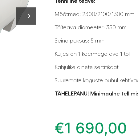
Tehniline teave:
Mõõtmed: 2300/2100/1300 mm
Täiteava diameeter: 350 mm
Seina paksus: 5 mm
Küljes on 1 keermega ava 1 tolli
Kahjulike ainete sertifikaat
Suuremate koguste puhul kehtiva
TÄHELEPANU! Minimaalne tellimis
€
1 690,00