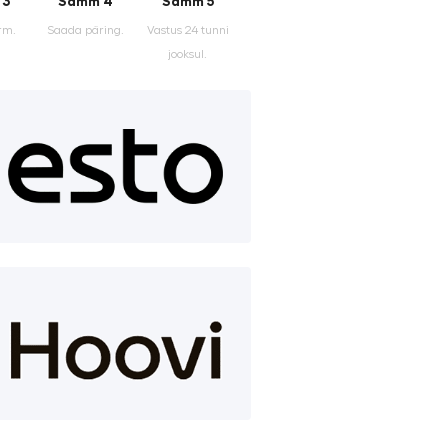
 3
Samm 4
Samm 5
rm.
Saada päring.
Vastus 24 tunni
jooksul.