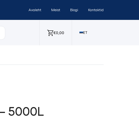
Avaleht
Meist
Blogi
Kontaktid
€
0,00
ET
 – 5000L