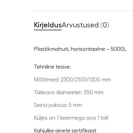
Kirjeldus
Arvustused (0)
Plastikmahuti, horisontaalne – 5000L
Tehniline teave:
Mõõtmed: 2300/2100/1300 mm
Täiteava diameeter: 350 mm
Seina paksus: 5 mm
Küljes on 1 keermega ava 1 tolli
Kahjulike ainete sertifikaat