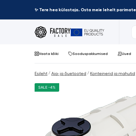
✨ Tere hea külastaja. Osta meie lehelt parima
Vaata kõiki
Sooduspakkumised
Uued
/
/
Esileht
Aia- ja õuetooted
Konteinerid ja mahutid
SALE -4%