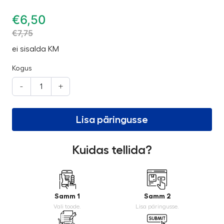
€
6,50
€
7,75
ei sisalda KM
Kogus
-
+
Lisa päringusse
Kuidas tellida?
Samm 1
Samm 2
Vali toode.
Lisa päringusse.