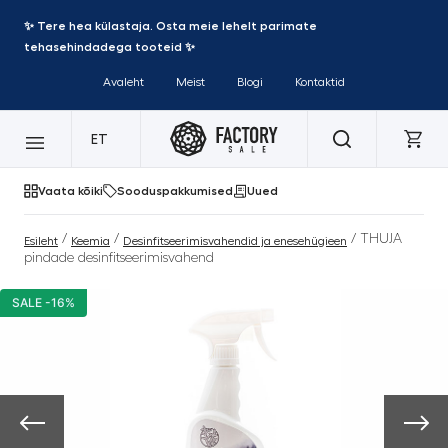
✨ Tere hea külastaja. Osta meie lehelt parimate
tehasehindadega tooteid ✨
Avaleht
Meist
Blogi
Kontaktid
ET
Vaata kõiki
Sooduspakkumised
Uued
/
/
/ THUJA
Esileht
Keemia
Desinfitseerimisvahendid ja enesehügieen
pindade desinfitseerimisvahend
SALE -16%