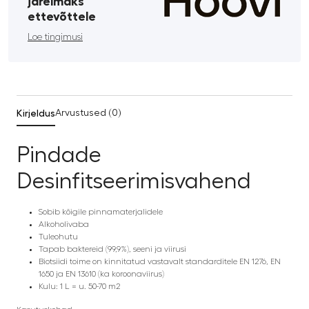
järelmaks
ettevõttele
Loe tingimusi
Kirjeldus
Arvustused (0)
Pindade
Desinfitseerimisvahend
Sobib kõigile pinnamaterjalidele
Alkoholivaba
Tuleohutu
Tapab baktereid (99,9%), seeni ja viirusi
Biotsiidi toime on kinnitatud vastavalt standarditele EN 1276, EN
1650 ja EN 13610 (ka koroonaviirus)
Kulu: 1 L = u. 50-70 m2