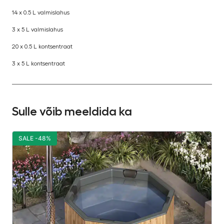
14 x 0.5 L valmislahus
3 x 5 L valmislahus
20 x 0.5 L kontsentraat
3 x 5 L kontsentraat
Sulle võib meeldida ka
SALE -48%
S