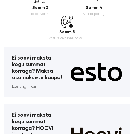
Samm 3
Samm 4
Täida vorm.
Saada päring.
Samm 5
Vastus 24 tunni jooksul.
Ei soovi maksta
kogu summat
korraga? Maksa
osamaksete kaupa!
Loe tingimusi
Ei soovi maksta
kogu summat
korraga? HOOVI