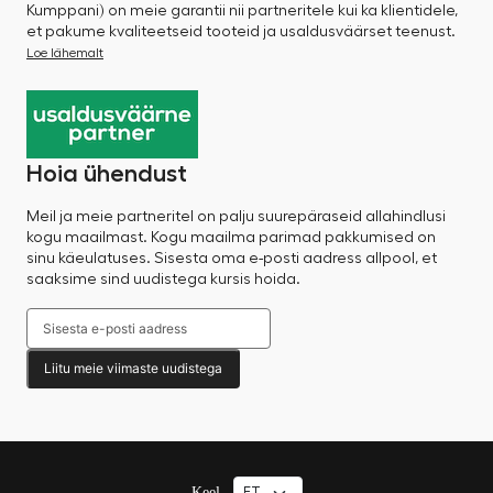
Kumppani) on meie garantii nii partneritele kui ka klientidele,
et pakume kvaliteetseid tooteid ja usaldusväärset teenust.
Loe lähemalt
Hoia ühendust
Meil ja meie partneritel on palju suurepäraseid allahindlusi
kogu maailmast. Kogu maailma parimad pakkumised on
sinu käeulatuses. Sisesta oma e-posti aadress allpool, et
saaksime sind uudistega kursis hoida.
Liitu meie viimaste uudistega
Keel