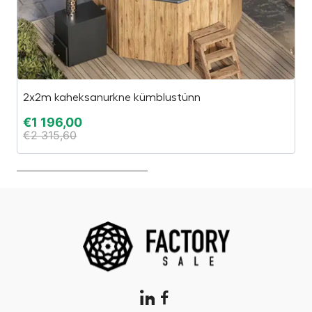
2x2m kaheksanurkne kümblustünn
U
€
1 196,00
€
€
2 315,60
€