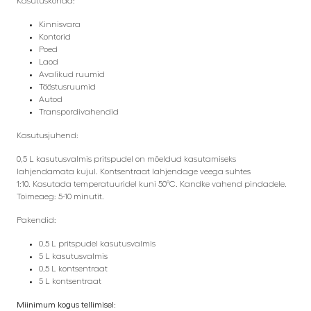
Kasutuskohad:
Kinnisvara
Kontorid
Poed
Laod
Avalikud ruumid
Tööstusruumid
Autod
Transpordivahendid
Kasutusjuhend:
0,5 L kasutusvalmis pritspudel on mõeldud kasutamiseks
lahjendamata kujul. Kontsentraat lahjendage veega suhtes
1:10.
Kasutada temperatuuridel kuni 50°C. Kandke vahend pindadele.
Toimeaeg: 5-10 minutit.
Pakendid:
0,5 L pritspudel kasutusvalmis
5 L kasutusvalmis
0,5 L
kontsentraat
5 L kontsentraat
Miinimum kogus tellimisel: