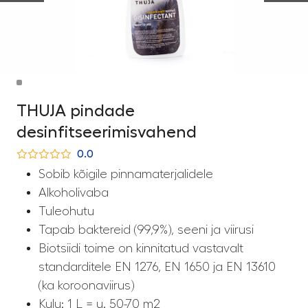
THUJA pindade
desinfitseerimisvahend
0.0
Sobib kõigile pinnamaterjalidele
Alkoholivaba
Tuleohutu
Tapab baktereid (99,9%), seeni ja viirusi
Biotsiidi toime on kinnitatud vastavalt
standarditele EN 1276, EN 1650 ja EN 13610
(ka koroonaviirus)
Kulu: 1 L = u. 50-70 m2