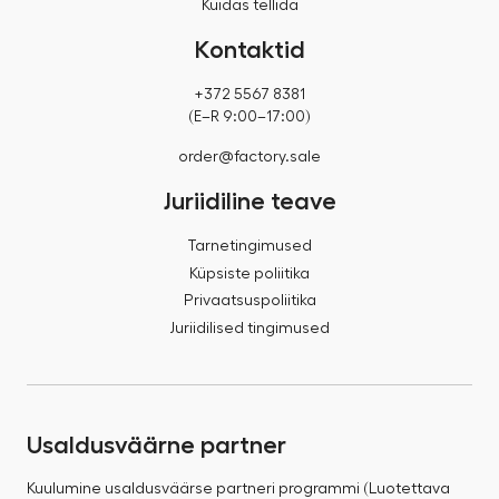
Kuidas tellida
Kontaktid
+372 5567 8381
(E–R 9:00–17:00)
order@factory.sale
Juriidiline teave
Tarnetingimused
Küpsiste poliitika
Privaatsuspoliitika
Juriidilised tingimused
Usaldusväärne partner
Kuulumine usaldusväärse partneri programmi (Luotettava