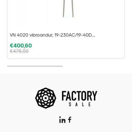
VN 4020 vibroandur, 19-230AC/19-40D...
El
€
400,60
€
€
478,00
€