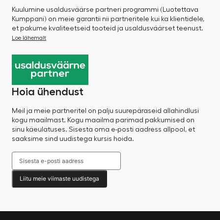
Kuulumine usaldusväärse partneri programmi (Luotettava
Kumppani) on meie garantii nii partneritele kui ka klientidele,
et pakume kvaliteetseid tooteid ja usaldusväärset teenust.
Loe lähemalt
Hoia ühendust
Meil ja meie partneritel on palju suurepäraseid allahindlusi
kogu maailmast. Kogu maailma parimad pakkumised on
sinu käeulatuses. Sisesta oma e-posti aadress allpool, et
saaksime sind uudistega kursis hoida.
Liitu meie viimaste uudistega