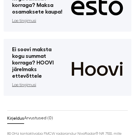
korraga? Maksa
osamaksete kaupa!
Loe tingimusi
Ei soovi maksta
kogu summat
korraga? HOOVI
järelmaks
ettevõttele
Loe tingimusi
Kirjeldus
Arvustused (0)
80 GHz kontaktivaba FMCW radarandur NivoRadar® NR 7100, mille