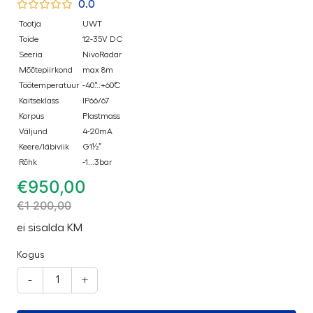
0.0
Tootja
UWT
Toide
12-35V DC
Seeria
NivoRadar
Mõõtepiirkond
max 8m
Töötemperatuur
-40˚...+60˚C
Kaitseklass
IP66/67
Korpus
Plastmass
Väljund
4-20mA
Keere/läbiviik
G1½”
Rõhk
-1...3bar
€
950,00
€
1 200,00
ei sisalda KM
Kogus
-
+