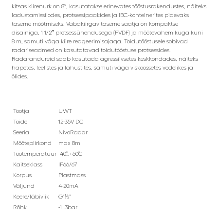
kitsas kiirenurk on 8°, kasutatakse erinevates tööstusrakendustes, näiteks
ladustamissilodes, protsessipaakides ja IBC-konteinerites pidevaks
taseme mõõtmiseks. Vabakiirgav taseme saatja on kompaktse
disainiga, 1 1/2″ protsessühendusega (PVDF) ja mõõtevahemikuga kuni
8 m, samuti väga kiire reageerimisajaga. Toidutööstusele sobivad
radariseadmed on kasutatavad toidutööstuse protsessides.
Radarandureid saab kasutada agressiivsetes keskkondades, näiteks
hapetes, leelistes ja lahustites, samuti väga viskoossetes vedelikes ja
õlides.
Tootja
UWT
Toide
12-35V DC
Seeria
NivoRadar
Mõõtepiirkond
max 8m
Töötemperatuur
-40˚…+60˚C
Kaitseklass
IP66/67
Korpus
Plastmass
Väljund
4-20mA
Keere/läbiviik
G1½”
Rõhk
-1…3bar