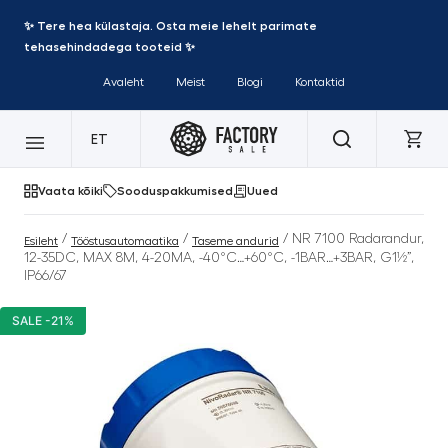
✨ Tere hea külastaja. Osta meie lehelt parimate
tehasehindadega tooteid ✨
Avaleht
Meist
Blogi
Kontaktid
ET
Vaata kõiki
Sooduspakkumised
Uued
/
/
/ NR 7100 Radarandur,
Esileht
Tööstusautomaatika
Taseme andurid
12-35DC, MAX 8M, 4-20MA, -40°C…+60°C, -1BAR…+3BAR, G1½”,
IP66/67
SALE -21%