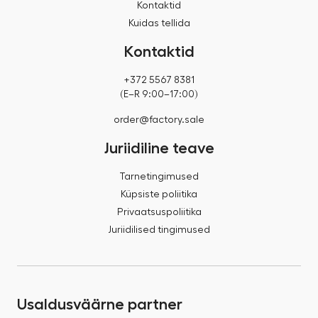
Kontaktid
Kuidas tellida
Kontaktid
+372 5567 8381
(E–R 9:00–17:00)
order@factory.sale
Juriidiline teave
Tarnetingimused
Küpsiste poliitika
Privaatsuspoliitika
Juriidilised tingimused
Usaldusväärne partner