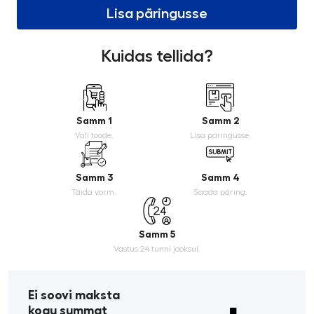
Lisa päringusse
Kuidas tellida?
Samm 1
Samm 2
Vali toode.
Lisa päringusse.
Samm 3
Samm 4
Täida vorm.
Saada päring.
Samm 5
Vastus 24 tunni jooksul.
Ei soovi maksta
kogu summat