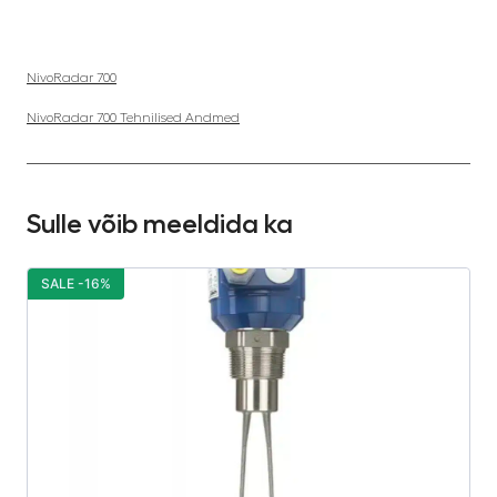
NivoRadar 700
NivoRadar 700 Tehnilised Andmed
Sulle võib meeldida ka
SALE -16%
S