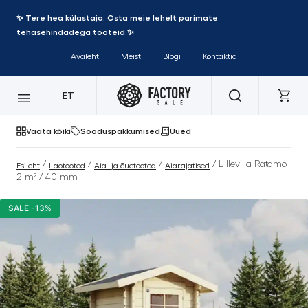
✨ Tere hea külastaja. Osta meie lehelt parimate
tehasehindadega tooteid ✨
Avaleht
Meist
Blogi
Kontaktid
ET
Vaata kõiki
Sooduspakkumised
Uued
/
/
/
/ Lillevilla Ratamo
Esileht
Laotooted
Aia- ja õuetooted
Aiarajatised
2 m² / 40 mm
SALE -13%