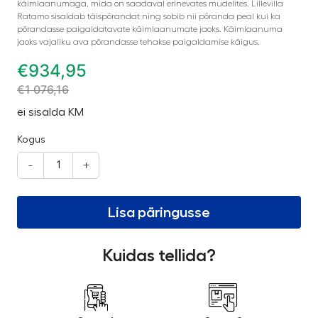
käimlaanumaga, mida on saadaval erinevates mudelites. Lillevilla
Ratamo sisaldab täispõrandat ning sobib nii põranda peal kui ka
põrandasse paigaldatavate käimlaanumate jaoks. Käimlaanuma
jaoks vajaliku ava põrandasse tehakse paigaldamise käigus.
€
934,95
€
1 076,16
ei sisalda KM
Kogus
-
+
Lisa päringusse
Kuidas tellida?