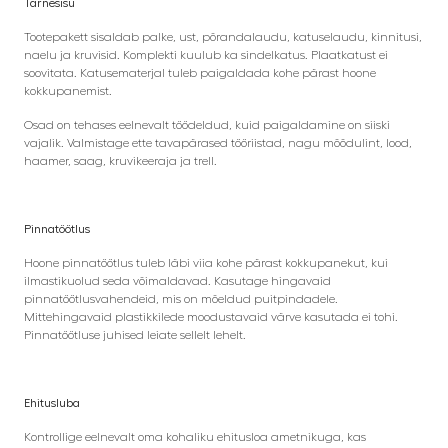
Tarnesisu
Tootepakett sisaldab palke, ust, põrandalaudu, katuselaudu, kinnitusi,
naelu ja kruvisid. Komplekti kuulub ka sindelkatus. Plaatkatust ei
soovitata. Katusematerjal tuleb paigaldada kohe pärast hoone
kokkupanemist.
Osad on tehases eelnevalt töödeldud, kuid paigaldamine on siiski
vajalik. Valmistage ette tavapärased tööriistad, nagu mõõdulint, lood,
haamer, saag, kruvikeeraja ja trell.
Pinnatöötlus
Hoone pinnatöötlus tuleb läbi viia kohe pärast kokkupanekut, kui
ilmastikuolud seda võimaldavad. Kasutage hingavaid
pinnatöötlusvahendeid, mis on mõeldud puitpindadele.
Mittehingavaid plastikkilede moodustavaid värve kasutada ei tohi.
Pinnatöötluse juhised leiate sellelt lehelt.
Ehitusluba
Kontrollige eelnevalt oma kohaliku ehitusloa ametnikuga, kas