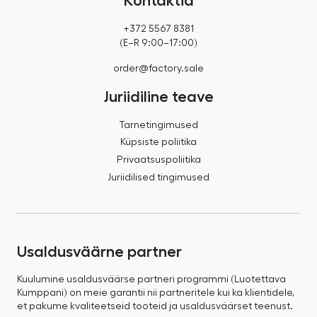
Kontaktid
+372 5567 8381
(E–R 9:00–17:00)
order@factory.sale
Juriidiline teave
Tarnetingimused
Küpsiste poliitika
Privaatsuspoliitika
Juriidilised tingimused
Usaldusväärne partner
Kuulumine usaldusväärse partneri programmi (Luotettava
Kumppani) on meie garantii nii partneritele kui ka klientidele,
et pakume kvaliteetseid tooteid ja usaldusväärset teenust.