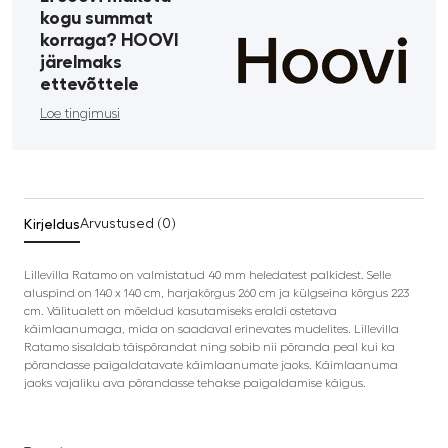
kogu summat
korraga? HOOVI
järelmaks
ettevõttele
Loe tingimusi
Kirjeldus
Arvustused (0)
Lillevilla Ratamo on valmistatud 40 mm heledatest palkidest. Selle
aluspind on 140 x 140 cm, harjakõrgus 260 cm ja külgseina kõrgus 223
cm. Välitualett on mõeldud kasutamiseks eraldi ostetava
käimlaanumaga, mida on saadaval erinevates mudelites. Lillevilla
Ratamo sisaldab täispõrandat ning sobib nii põranda peal kui ka
põrandasse paigaldatavate käimlaanumate jaoks. Käimlaanuma
jaoks vajaliku ava põrandasse tehakse paigaldamise käigus.