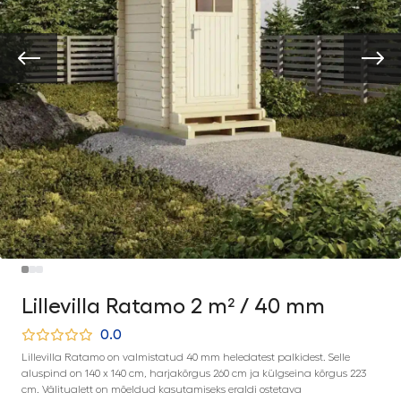
Lillevilla Ratamo 2 m² / 40 mm
0.0
Lillevilla Ratamo on valmistatud 40 mm heledatest palkidest. Selle
aluspind on 140 x 140 cm, harjakõrgus 260 cm ja külgseina kõrgus 223
cm. Välitualett on mõeldud kasutamiseks eraldi ostetava