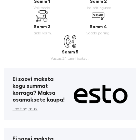
Samm 1
Samm 2
Vali toode.
Lisa päringusse.
Samm 3
Samm 4
Täida vorm.
Saada päring.
Samm 5
Vastus 24 tunni jooksul.
Ei soovi maksta
kogu summat
korraga? Maksa
osamaksete kaupa!
Loe tingimusi
Ei soovi maksta