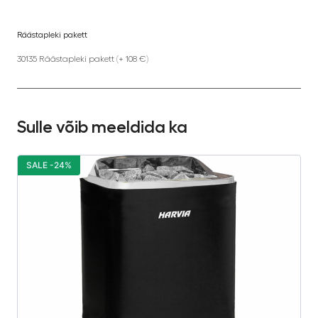
Räästapleki pakett
30135 Räästapleki pakett (+ 108 €)
Sulle võib meeldida ka
SALE -24%
S