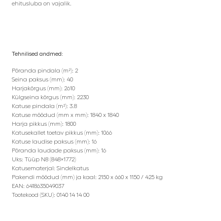
ehitusluba on vajalik.
Tehnilised andmed:
Põranda pindala (m²): 2
Seina paksus (mm): 40
Harjakõrgus (mm): 2610
Külgseina kõrgus (mm): 2230
Katuse pindala (m²): 3.8
Katuse mõõdud (mm x mm): 1840 x 1840
Harja pikkus (mm): 1800
Katusekallet toetav pikkus (mm): 1066
Katuse laudise paksus (mm): 16
Põranda laudade paksus (mm): 16
Uks: Tüüp N8 (848×1772)
Katusematerjal: Sindelkatus
Pakendi mõõdud (mm) ja kaal: 2150 x 660 x 1150 / 425 kg
EAN: 6418635049037
Tootekood (SKU): 0140 14 14 00