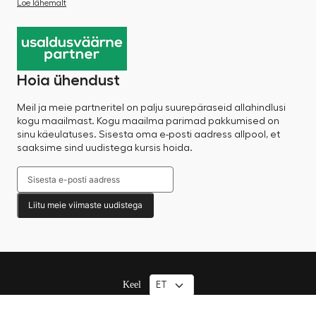
Loe lähemalt
Hoia ühendust
Meil ja meie partneritel on palju suurepäraseid allahindlusi
kogu maailmast. Kogu maailma parimad pakkumised on
sinu käeulatuses. Sisesta oma e-posti aadress allpool, et
saaksime sind uudistega kursis hoida.
Liitu meie viimaste uudistega
Keel
© 2025 Factory Sale – Kõik õigused kaitstud