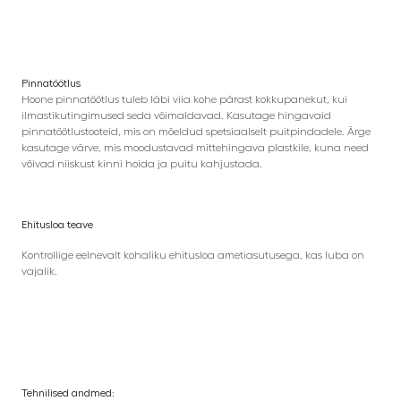
Pinnatöötlus
Hoone pinnatöötlus tuleb läbi viia kohe pärast kokkupanekut, kui
ilmastikutingimused seda võimaldavad. Kasutage hingavaid
pinnatöötlustooteid, mis on mõeldud spetsiaalselt puitpindadele. Ärge
kasutage värve, mis moodustavad mittehingava plastkile, kuna need
võivad niiskust kinni hoida ja puitu kahjustada.
Ehitusloa teave
Kontrollige eelnevalt kohaliku ehitusloa ametiasutusega, kas luba on
vajalik.
Tehnilised andmed: