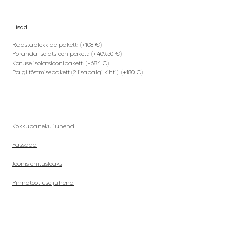
Lisad:
Räästaplekkide pakett: (+108 €)
Põranda isolatsioonipakett: (+409,50 €)
Katuse isolatsioonipakett: (+684 €)
Palgi tõstmisepakett (2 lisapalgi kihti): (+180 €)
Kokkupaneku juhend
Fassaad
Joonis ehitusloaks
Pinnatöötluse juhend