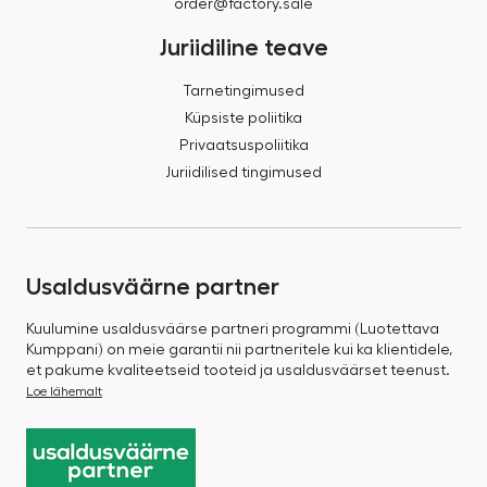
order@factory.sale
Juriidiline teave
Tarnetingimused
Küpsiste poliitika
Privaatsuspoliitika
Juriidilised tingimused
Usaldusväärne partner
Kuulumine usaldusväärse partneri programmi (Luotettava
Kumppani) on meie garantii nii partneritele kui ka klientidele,
et pakume kvaliteetseid tooteid ja usaldusväärset teenust.
Loe lähemalt