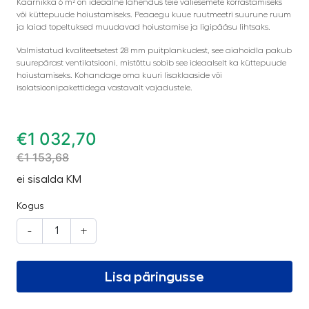
Kaarnikka 6 m² on ideaalne lahendus teie väliesemete korrastamiseks
või küttepuude hoiustamiseks. Peaaegu kuue ruutmeetri suurune ruum
ja laiad topeltuksed muudavad hoiustamise ja ligipääsu lihtsaks.
Valmistatud kvaliteetsetest 28 mm puitplankudest, see aiahoidla pakub
suurepärast ventilatsiooni, mistõttu sobib see ideaalselt ka küttepuude
hoiustamiseks. Kohandage oma kuuri lisaklaaside või
isolatsioonipakettidega vastavalt vajadustele.
€
1 032,70
€
1 153,68
ei sisalda KM
Kogus
-
+
Lisa päringusse