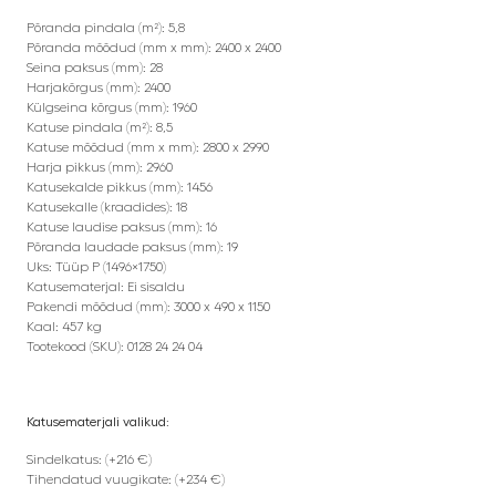
Põranda pindala (m²): 5,8
Põranda mõõdud (mm x mm): 2400 x 2400
Seina paksus (mm): 28
Harjakõrgus (mm): 2400
Külgseina kõrgus (mm): 1960
Katuse pindala (m²): 8,5
Katuse mõõdud (mm x mm): 2800 x 2990
Harja pikkus (mm): 2960
Katusekalde pikkus (mm): 1456
Katusekalle (kraadides): 18
Katuse laudise paksus (mm): 16
Põranda laudade paksus (mm): 19
Uks: Tüüp P (1496×1750)
Katusematerjal: Ei sisaldu
Pakendi mõõdud (mm): 3000 x 490 x 1150
Kaal: 457 kg
Tootekood (SKU): 0128 24 24 04
Katusematerjali valikud:
Sindelkatus: (+216 €)
Tihendatud vuugikate: (+234 €)