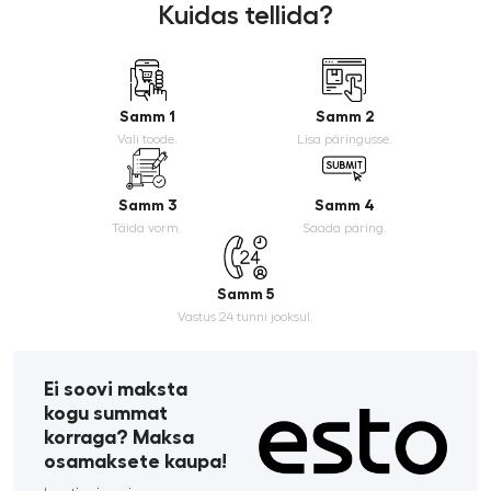
Kuidas tellida?
Samm 1
Samm 2
Vali toode.
Lisa päringusse.
Samm 3
Samm 4
Täida vorm.
Saada päring.
Samm 5
Vastus 24 tunni jooksul.
Ei soovi maksta
kogu summat
korraga? Maksa
osamaksete kaupa!