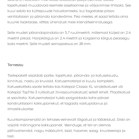
topeltuksed muudavad esemete sissetoomise ja väljaviimise lihtsaks. See
kuur sobib ka küttepuude hoiustamiseks, kui tagatakse piisav
ventilatsioon ja põranda kandevõime. Pea meeles, et saad tellida oma
kuurile lisaklaase, võttes ühendust meie klienditeenindusega.
Selle mudeli põrandapindala on 5,7 ruutmeetrit, mõlemad küljed on 2,4
meetrit pikad. Harjakõrgus on 2,4 meetrit ja külgseina kõrgus peaaegu
kaks meetrit. Selle mudeli seinapaksus on 28 mm.
Tarnesisu
Tootepakett sisaldab palke, topeltuksi, põranda- ja katuselaudu,
kinnitusi, naelu ja kruvisid. Katusematerjal ei kuulu komplekti.
Katusekatteks saate tellida kas Katepal Classic KL sindelkatuset või
Katepal TopTite 3 rullkatust (tiivissaumakatust) sellelt lehelt. Plaatkatust
ei soovitata. Katusematerjal tuleb paigaldada kohe pärast
konstruktsiooni kokkupanekut, et tagada vastupidavus ja
ilmastikukaitse.
Kuurikomponendid on tehases eelnevalt lõigatud ja töödeldud. Siiski on
vajalik mõningane kokkupanek. Veenduge, et teil on olemas
põhivahendid, nagu mõõdulint, lood, haamer, saag, kruvikeeraja ja
trell.