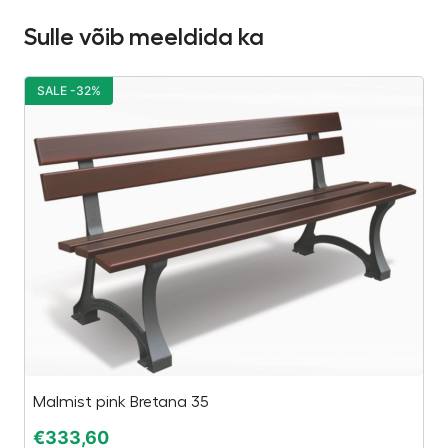
Sulle võib meeldida ka
SALE -32%
S
Malmist pink Bretana 35
C
€
333,60
€