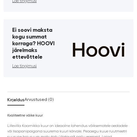
Loe tingimusi
Ei soovi maksta
kogu summat
korraga? HOOVI
järelmaks
ettevõttele
Loe tingimusi
Kirjeldus
Arvustused (0)
Kvaliteetne väike kuur
Lillevilla Kaarnikka kuur on ideaalne lahendus väiksematele aedadele
või lisapanipaigana suurema kuuri kõrvale. Peaaegu kuue ruutmeetri
suurune hoiuruum mahutab üllatavalt palju esemeid. Laiad