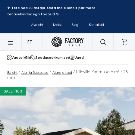
✨ Tere hea külastaja. Osta meie lehelt parimate
tehasehindadega tooteid ✨
Avaleht
Meist
Blogi
Kontaktid
ET
Vaata kõiki
Sooduspakkumised
Uued
/
/
/ Lillevilla Kaarnikka 6 m² / 28
Esileht
Aia- ja õuetooted
Aiarajatised
mm
SALE -10%