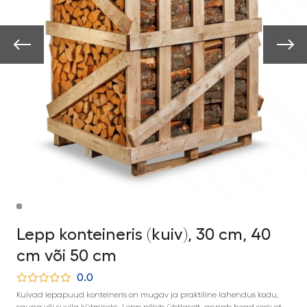
Lepp konteineris (kuiv), 30 cm, 40
cm või 50 cm
0.0
Kuivad lepapuud konteineris on mugav ja praktiline lahendus kodu,
sauna või suvila kütmiseks. Lepp põleb ühtlaselt, annab head soojust