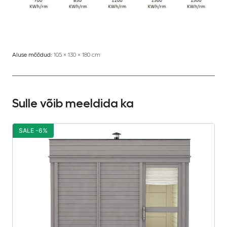
Aluse mõõdud:
105 × 130 × 180 cm
Sulle võib meeldida ka
SALE -6%
S