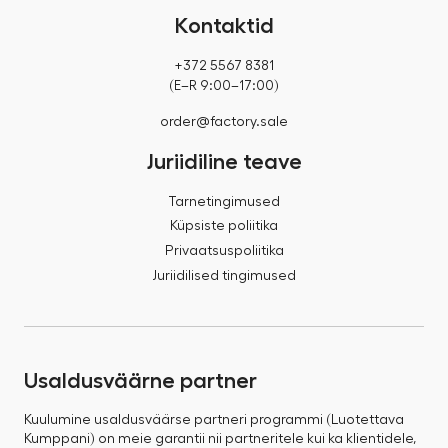
Kontaktid
+372 5567 8381
(E–R 9:00–17:00)
order@factory.sale
Juriidiline teave
Tarnetingimused
Küpsiste poliitika
Privaatsuspoliitika
Juriidilised tingimused
Usaldusväärne partner
Kuulumine usaldusväärse partneri programmi (Luotettava
Kumppani) on meie garantii nii partneritele kui ka klientidele,