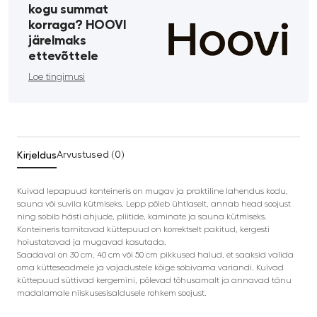
kogu summat
korraga? HOOVI
järelmaks
ettevõttele
Loe tingimusi
Kirjeldus
Arvustused (0)
Kuivad lepapuud konteineris on mugav ja praktiline lahendus kodu,
sauna või suvila kütmiseks. Lepp põleb ühtlaselt, annab head soojust
ning sobib hästi ahjude, pliitide, kaminate ja sauna kütmiseks.
Konteineris tarnitavad küttepuud on korrektselt pakitud, kergesti
hoiustatavad ja mugavad kasutada.
Saadaval on 30 cm, 40 cm või 50 cm pikkused halud, et saaksid valida
oma kütteseadmele ja vajadustele kõige sobivama variandi. Kuivad
küttepuud süttivad kergemini, põlevad tõhusamalt ja annavad tänu
madalamale niiskusesisaldusele rohkem soojust.