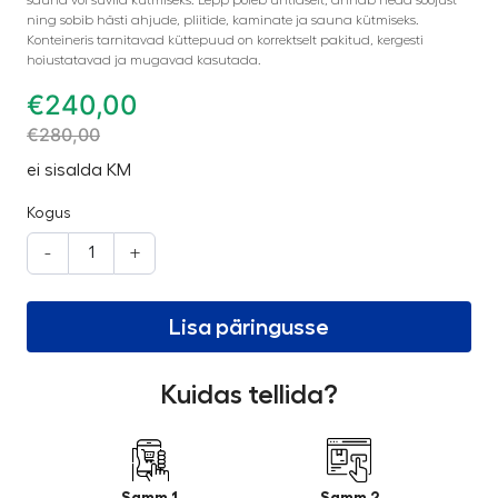
ning sobib hästi ahjude, pliitide, kaminate ja sauna kütmiseks.
Konteineris tarnitavad küttepuud on korrektselt pakitud, kergesti
hoiustatavad ja mugavad kasutada.
€
240,00
€
280,00
ei sisalda KM
Kogus
-
+
Lisa päringusse
Kuidas tellida?
Samm 1
Samm 2