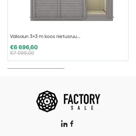
Välisaun 3×3 m koos riietusruu...
Mi
€
6 696,60
€
€
7 099,00
€