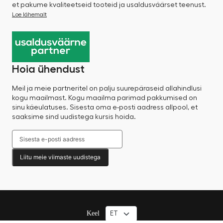
et pakume kvaliteetseid tooteid ja usaldusväärset teenust.
Loe lähemalt
Hoia ühendust
Meil ja meie partneritel on palju suurepäraseid allahindlusi
kogu maailmast. Kogu maailma parimad pakkumised on
sinu käeulatuses. Sisesta oma e-posti aadress allpool, et
saaksime sind uudistega kursis hoida.
Liitu meie viimaste uudistega
Keel