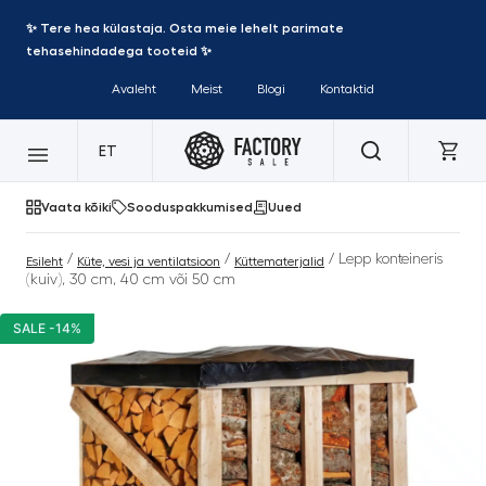
✨ Tere hea külastaja. Osta meie lehelt parimate
tehasehindadega tooteid ✨
Avaleht
Meist
Blogi
Kontaktid
ET
Vaata kõiki
Sooduspakkumised
Uued
/
/
/ Lepp konteineris
Esileht
Küte, vesi ja ventilatsioon
Küttematerjalid
(kuiv), 30 cm, 40 cm või 50 cm
SALE -14%