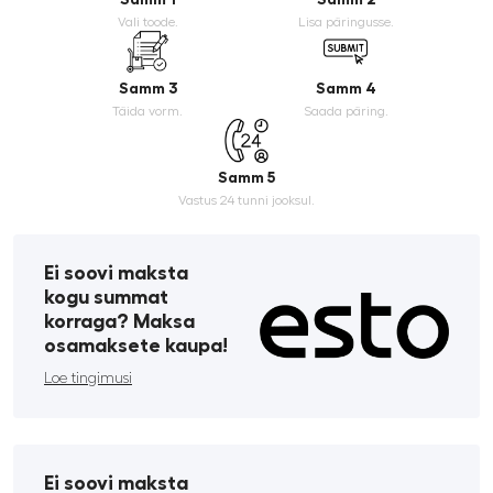
Vali toode.
Lisa päringusse.
Samm 3
Samm 4
Täida vorm.
Saada päring.
Samm 5
Vastus 24 tunni jooksul.
Ei soovi maksta
kogu summat
korraga? Maksa
osamaksete kaupa!
Loe tingimusi
Ei soovi maksta