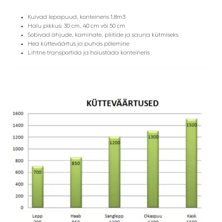
Kuivad lepapuud, konteineris 1,8m3
Halu pikkus: 30 cm, 40 cm või 50 cm
Sobivad ahjude, kaminate, pliitide ja sauna kütmiseks
Hea kütteväärtus ja puhas põlemine
Lihtne transportida ja hoiustada konteineris