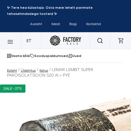
✨ Tere hea külastaja. Osta meie lehelt parimate
tehasehindadega tooteid ✨
Avaleht
Meist
Blogi
Kontaktid
ET
Vaata kõiki
Sooduspakkumised
Uued
/
/
/ LEMAR LEMBIT SUPER
Esileht
Üldehitus
Katus
PAROISOLATSIOON S20 Al + PYE
SALE -27%