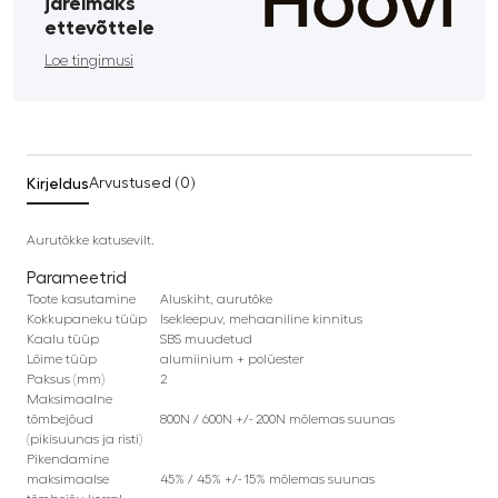
järelmaks
ettevõttele
Loe tingimusi
Kirjeldus
Arvustused (0)
Aurutõkke katusevilt.
Parameetrid
Toote kasutamine
Aluskiht, aurutõke
Kokkupaneku tüüp
Isekleepuv, mehaaniline kinnitus
Kaalu tüüp
SBS muudetud
Lõime tüüp
alumiinium + polüester
Paksus (mm)
2
Maksimaalne
tõmbejõud
800N / 600N +/- 200N mõlemas suunas
(pikisuunas ja risti)
Pikendamine
maksimaalse
45% / 45% +/- 15% mõlemas suunas