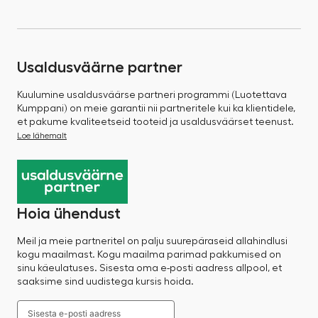
Usaldusväärne partner
Kuulumine usaldusväärse partneri programmi (Luotettava
Kumppani) on meie garantii nii partneritele kui ka klientidele,
et pakume kvaliteetseid tooteid ja usaldusväärset teenust.
Loe lähemalt
Hoia ühendust
Meil ja meie partneritel on palju suurepäraseid allahindlusi
kogu maailmast. Kogu maailma parimad pakkumised on
sinu käeulatuses. Sisesta oma e-posti aadress allpool, et
saaksime sind uudistega kursis hoida.