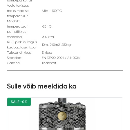
tõmbejõu korral
Voolu takistus
maksimaalsel
Min + 100 ° C
temperatuuril
Madala
temperatuuri
-25 ° C
paindlikkus
Veekindel
200 kPa
Rulli pikkus, kogus
10m, 240m2, 550kg
kaubaalusel, kaal
Tuletundlikkus
E klass
Standart
EN 13970: 2004 / A1: 2006
Garantii
12 aastat
Sulle võib meeldida ka
SALE -0%
S