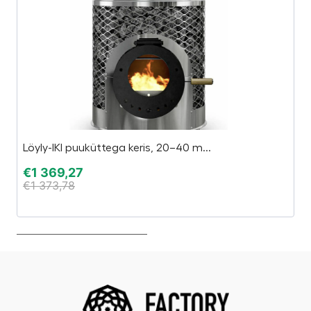
Löyly-IKI puuküttega keris, 20–40 m...
K
€
1 369,27
€
€
1 373,78
€