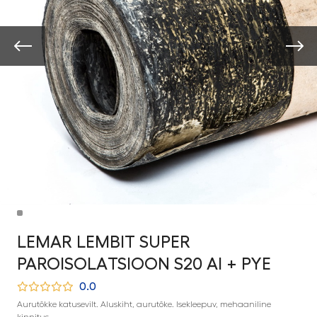
LEMAR LEMBIT SUPER
PAROISOLATSIOON S20 Al + PYE
0.0
Aurutõkke katusevilt. Aluskiht, aurutõke. Isekleepuv, mehaaniline
kinnitus.