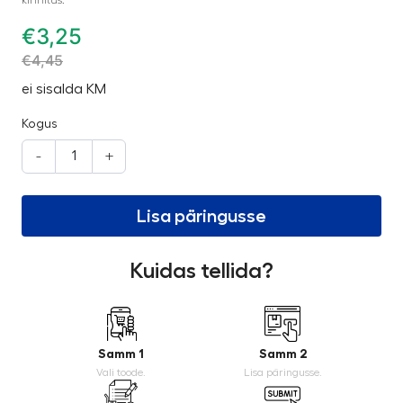
€
3,25
€
4,45
ei sisalda KM
Kogus
-
+
Lisa päringusse
Kuidas tellida?
Samm 1
Samm 2
Vali toode.
Lisa päringusse.