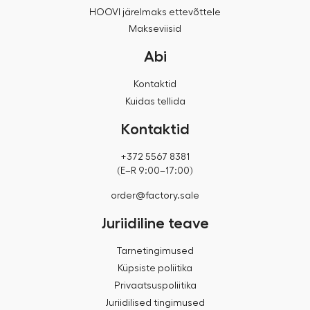
HOOVI järelmaks ettevõttele
Makseviisid
Abi
Kontaktid
Kuidas tellida
Kontaktid
+372 5567 8381
(E–R 9:00–17:00)
order@factory.sale
Juriidiline teave
Tarnetingimused
Küpsiste poliitika
Privaatsuspoliitika
Juriidilised tingimused