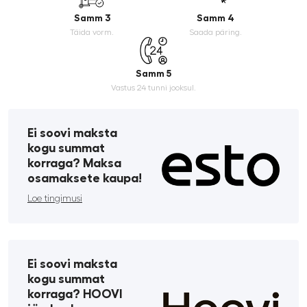
Samm 3
Samm 4
Täida vorm.
Saada päring.
Samm 5
Vastus 24 tunni jooksul.
Ei soovi maksta
kogu summat
korraga? Maksa
osamaksete kaupa!
Loe tingimusi
Ei soovi maksta
kogu summat
korraga? HOOVI