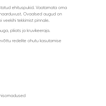
mistatud ehituspukid. Vaatamata oma
t haarduvust. Ovaalsed augud on
 veekihi tekkimist pinnale.
a, pliiats ja kruvikeeraja.
evõttu redelite ohutu kasutamise
dumisomadused