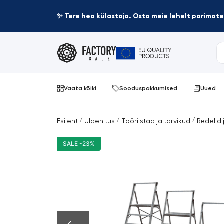
✨ Tere hea külastaja. Osta meie lehelt parima
Vaata kõiki
Sooduspakkumised
Uued
/
/
/
Esileht
Üldehitus
Tööriistad ja tarvikud
Redelid 
SALE -23%