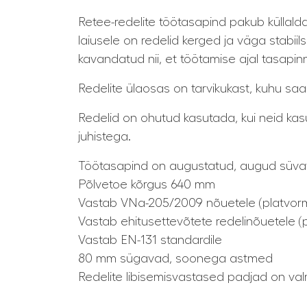
Retee-redelite töötasapind pakub küllald
laiusele on redelid kerged ja väga stab
kavandatud nii, et töötamise ajal tasapin
Redelite ülaosas on tarvikukast, kuhu saa
Redelid on ohutud kasutada, kui neid kas
juhistega.
Töötasapind on augustatud, augud süva
Põlvetoe kõrgus 640 mm
Vastab VNa-205/2009 nõuetele (platvormi 
Vastab ehitusettevõtete redelinõuetele (p
Vastab EN-131 standardile
80 mm sügavad, soonega astmed
Redelite libisemisvastased padjad on va