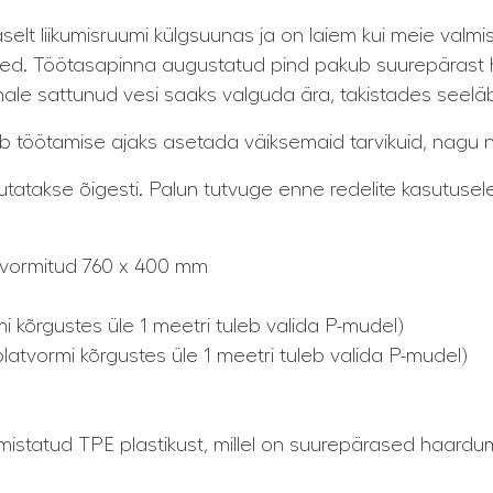
aselt liikumisruumi külgsuunas ja on laiem kui meie val
iilsed. Töötasapinna augustatud pind pakub suurepäras
nale sattunud vesi saaks valguda ära, takistades seeläbi
b töötamise ajaks asetada väiksemaid tarvikuid, nagu nug
utatakse õigesti. Palun tutvuge enne redelite kasutusel
vormitud 760 x 400 mm
kõrgustes üle 1 meetri tuleb valida P-mudel)
latvormi kõrgustes üle 1 meetri tuleb valida P-mudel)
lmistatud TPE plastikust, millel on suurepärased haar