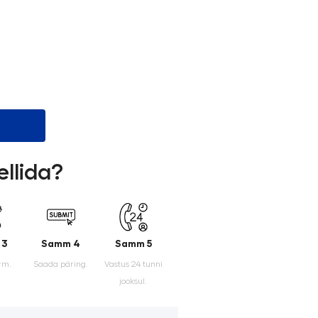
ellida?
 3
Samm 4
Samm 5
rm.
Saada päring.
Vastus 24 tunni
jooksul.