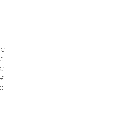
 €
 €
 €
 €
 €