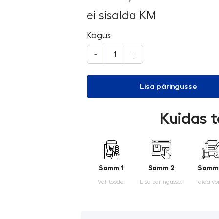
ei sisalda KM
Kogus
-
+
Lisa päringusse
Kuidas t
Samm 1
Samm 2
Samm
Vali toode.
Lisa päringusse.
Täida vo