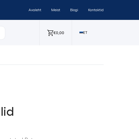
Avaleht
Meist
Blogi
Kontaktid
€
0,00
ET
lid