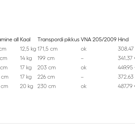
mine all
Kaal
Transpordi pikkus
VNA 205/2009
Hind
 cm
12,5 kg
171,5 cm
ok
308.47
 cm
14 kg
199 cm
–
341.37
 cm
17 kg
203 cm
ok
449.95
 cm
17 kg
226 cm
–
372.63
 cm
20 kg
230 cm
ok
487.79